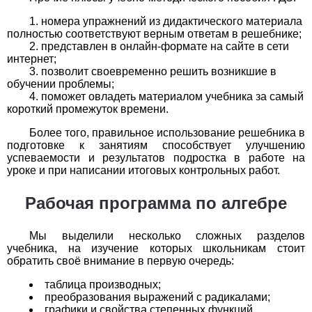
Обществоведение
номера упражнений из дидактического материала
1
2
3
4
5
6
7
8
9
10
11
полностью соответствуют верным ответам в решебнике;
представлен в онлайн-формате на сайте в сети
интернет;
Окружающий мир
позволит своевременно решить возникшие в
обучении проблемы;
1
2
3
4
5
6
7
8
9
10
11
поможет овладеть материалом учебника за самый
короткий промежуток времени.
Русский язык
Более того, правильное использование решебника в
подготовке к занятиям способствует улучшению
1
2
3
4
5
6
7
8
9
10
11
успеваемости и результатов подростка в работе на
уроке и при написании итоговых контрольных работ.
Технология
Рабочая программа по алгебре
1
2
3
4
5
6
7
8
9
10
11
Мы выделили несколько сложных разделов
Физика
учебника, на изучение которых школьникам стоит
обратить своё внимание в первую очередь:
1
2
3
4
5
6
7
8
9
10
11
таблица производных;
Французский язык
преобразования выражений с радикалами;
графики и свойства степенных функций.