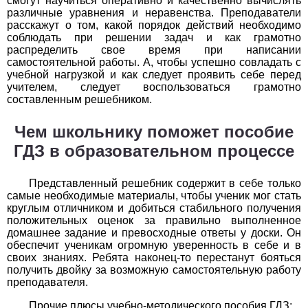
смогут научиться оперативно и качественно вычислять
различные уравнения и неравенства. Преподаватели
История
расскажут о том, какой порядок действий необходимо
соблюдать при решении задач и как грамотно
распределить свое время при написании
1
2
3
4
5
6
7
8
9
10
11
самостоятельной работы. А, чтобы успешно совладать с
учебной нагрузкой и как следует проявить себе перед
Литература
учителем, следует воспользоваться грамотно
составленным решебником.
1
2
3
4
5
6
7
8
9
10
11
Чем школьнику поможет пособие
Математика
ГДЗ в образовательном процессе
1
2
3
4
5
6
7
8
9
10
11
Представленный решебник содержит в себе только
самые необходимые материалы, чтобы ученик мог стать
Немецкий язык
круглым отличником и добиться стабильного получения
положительных оценок за правильно выполненное
1
2
3
4
5
6
7
8
9
10
11
домашнее задание и превосходные ответы у доски. Он
обеспечит ученикам огромную уверенность в себе и в
ОБЖ
своих знаниях. Ребята наконец-то перестанут бояться
получить двойку за возможную самостоятельную работу
преподавателя.
1
2
3
4
5
6
7
8
9
10
11
Прочие плюсы учебно-методического пособия ГДЗ: