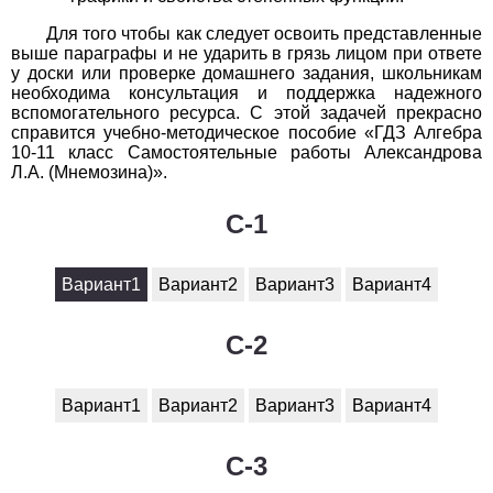
1
2
3
4
5
6
7
8
9
10
11
Для того чтобы как следует освоить представленные
выше параграфы и не ударить в грязь лицом при ответе
Химия
у доски или проверке домашнего задания, школьникам
необходима консультация и поддержка надежного
вспомогательного ресурса. С этой задачей прекрасно
1
2
3
4
5
6
7
8
9
10
11
справится учебно-методическое пособие «ГДЗ Алгебра
10-11 класс Самостоятельные работы Александрова
Черчение
Л.А. (Мнемозина)».
1
2
3
4
5
6
7
8
9
10
11
C-1
Экология
Вариант1
Вариант2
Вариант3
Вариант4
1
2
3
4
5
6
7
8
9
10
11
C-2
Экономика
1
2
3
4
5
6
7
8
9
10
11
Вариант1
Вариант2
Вариант3
Вариант4
C-3