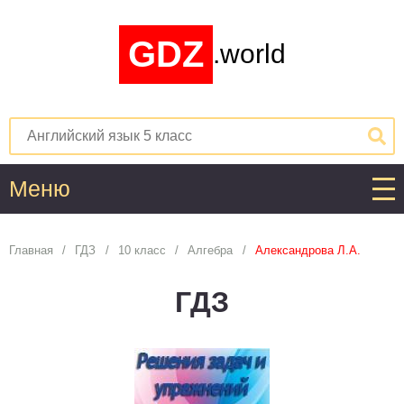
GDZ
.world
Меню
Алгебра
Главная
ГДЗ
10 класс
Алгебра
Александрова Л.А.
1
2
3
4
5
6
7
8
9
10
11
ГДЗ
Английский язык
1
2
3
4
5
6
7
8
9
10
11
Астрономия