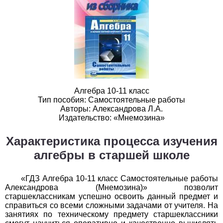
1
2
3
4
5
6
7
8
9
10
11
Белорусский язык
1
2
3
4
5
6
7
8
9
10
11
Биология
Алгебра 10-11 класс
1
2
3
4
5
6
7
8
9
10
11
Тип пособия: Самостоятельные работы
Авторы: Александрова Л.А.
География
Издательство: «Мнемозина»
1
2
3
4
5
6
7
8
9
10
11
Характеристика процесса изучения
алгебры в старшей школе
Геометрия
1
2
3
4
5
6
7
8
9
10
11
«ГДЗ Алгебра 10-11 класс Самостоятельные работы
Александрова (Мнемозина)» позволит
старшеклассникам успешно освоить данный предмет и
Информатика
справиться со всеми сложными задачами от учителя. На
занятиях по техническому предмету старшеклассники
1
2
3
4
5
6
7
8
9
10
11