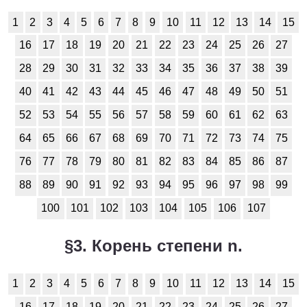
Обществоведение
1
2
3
4
5
6
7
8
9
10
11
12
13
14
15
1
2
3
4
5
6
7
8
9
10
11
16
17
18
19
20
21
22
23
24
25
26
27
Окружающий мир
28
29
30
31
32
33
34
35
36
37
38
39
1
2
3
4
5
6
7
8
9
10
11
40
41
42
43
44
45
46
47
48
49
50
51
52
53
54
55
56
57
58
59
60
61
62
63
Русский язык
64
65
66
67
68
69
70
71
72
73
74
75
1
2
3
4
5
6
7
8
9
10
11
76
77
78
79
80
81
82
83
84
85
86
87
Технология
88
89
90
91
92
93
94
95
96
97
98
99
1
2
3
4
5
6
7
8
9
10
11
100
101
102
103
104
105
106
107
Физика
§3. Корень степени n.
1
2
3
4
5
6
7
8
9
10
11
1
2
3
4
5
6
7
8
9
10
11
12
13
14
15
Французский язык
16
17
18
19
20
21
22
23
24
25
26
27