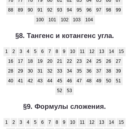
76
77
78
79
80
81
82
83
84
85
86
87
88
89
90
91
92
93
94
95
96
97
98
99
100
101
102
103
104
§8. Тангенс и котангенс угла.
1
2
3
4
5
6
7
8
9
10
11
12
13
14
15
16
17
18
19
20
21
22
23
24
25
26
27
28
29
30
31
32
33
34
35
36
37
38
39
40
41
42
43
44
45
46
47
48
49
50
51
52
53
§9. Формулы сложения.
1
2
3
4
5
6
7
8
9
10
11
12
13
14
15