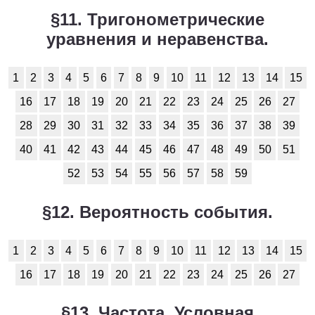
§11. Тригонометрические
уравнения и неравенства.
1
2
3
4
5
6
7
8
9
10
11
12
13
14
15
16
17
18
19
20
21
22
23
24
25
26
27
28
29
30
31
32
33
34
35
36
37
38
39
40
41
42
43
44
45
46
47
48
49
50
51
52
53
54
55
56
57
58
59
§12. Вероятность события.
1
2
3
4
5
6
7
8
9
10
11
12
13
14
15
16
17
18
19
20
21
22
23
24
25
26
27
§13. Частота. Условная