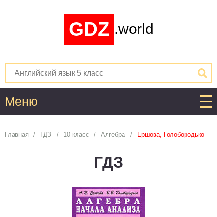
GDZ
.world
Меню
Алгебра
Главная
ГДЗ
10 класс
Алгебра
Ершова, Голобородько
1
2
3
4
5
6
7
8
9
10
11
ГДЗ
Английский язык
1
2
3
4
5
6
7
8
9
10
11
Астрономия