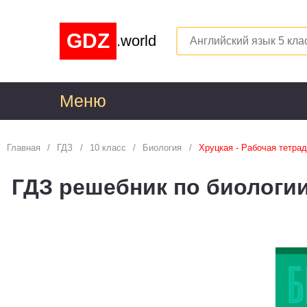
GDZ
.world
Меню
1
Главная
ГДЗ
10 класс
Биология
Хруцкая - Рабочая тетра
Алгебра
1
ГДЗ решебник по биологии
Английский язык
1
Астрономия
1
Белорусский язык
1
Биология
1