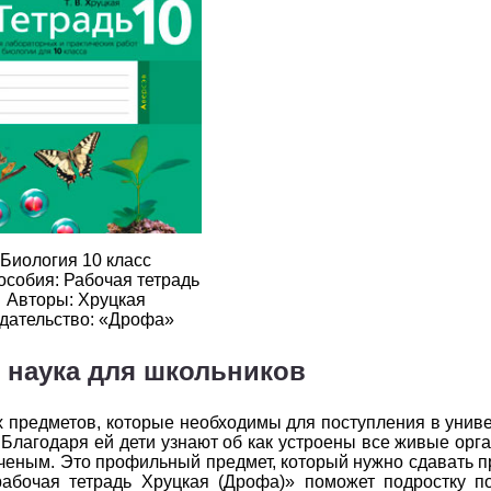
2
3
4
5
6
2
3
4
5
6
2
3
4
5
6
2
3
4
5
6
2
3
4
5
6
2
3
4
5
6
Биология 10 класс
2
3
4
5
6
особия: Рабочая тетрадь
Авторы: Хруцкая
дательство: «Дрофа»
2
3
4
5
6
 наука для школьников
2
3
4
5
6
2
3
4
5
6
 предметов, которые необходимы для поступления в униве
. Благодаря ей дети узнают об как устроены все живые орг
2
3
4
5
6
 ученым. Это профильный предмет, который нужно сдавать п
абочая тетрадь Хруцкая (Дрофа)» поможет подростку по