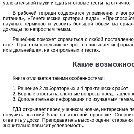
увлекательной науки и сдать итоговые тесты на отлично.
Технология
1
В рабочей тетради содержатся упражнения и вопр
Физика
1
питания», «Генетические критерии вида», «Приспособ
научных терминов и усвоить большой объем материала
Французский язык
1
доклады по непростым темам.
Решебник поможет справиться с любой поставленной
Химия
1
ответ. При этом школьник не просто списывает информа
их в дальнейшем, на контрольных и тестах.
Черчение
1
Какие возможно
Экология
1
Книга отличается такими особенностями:
Экономика
1
Решение 2 лабораторных и 4 практических работ.
Верные ответы на сложные вопросы представленны
Дополнительная информация по изучаемым темам.
ГДЗ открывает перед учеником новые, интересные пе
получить высокий балл на итоговой проверке. Сборник
ответить у доски. Преподаватель высоко оценит старани
значительно повысит успеваемость.