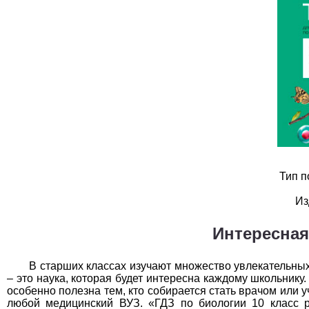
География
1
Геометрия
1
Информатика
1
История
1
Литература
1
Математика
1
Немецкий язык
1
Тип п
Из
ОБЖ
1
Интересная
Обществоведение
1
Окружающий мир
1
В старших классах изучают множество увлекательных
– это наука, которая будет интересна каждому школьнику
Русский язык
1
особенно полезна тем, кто собирается стать врачом или
любой медицинский ВУЗ. «ГДЗ по биологии 10 класс р