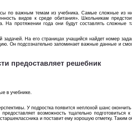
2
3
4
5
6
осы по важным темам из учебника. Самые сложные из ни
2
3
4
5
6
ленность видов к среде обитания». Школьникам предстои
. На протяжении года они будут составлять сложные т
2
3
4
5
6
 задачей. На его страницах учащийся найдет номер зада
2
3
4
5
6
цию. Он подсознательно запоминает важные данные и смо
2
3
4
5
6
сти предоставляет решебник
2
3
4
5
6
2
3
4
5
6
е в учебнике.
рспективы. У подростка появится неплохой шанс окончить 
 предоставляет возможность тщательно подготовиться к
я старшеклассника и поставит ему хорошую отметку. Таким 