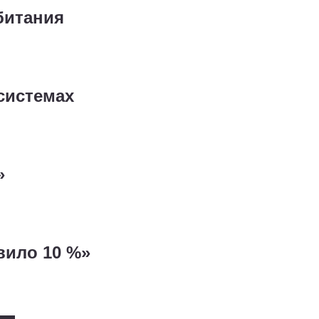
битания
осистемах
»
вило 10 %»