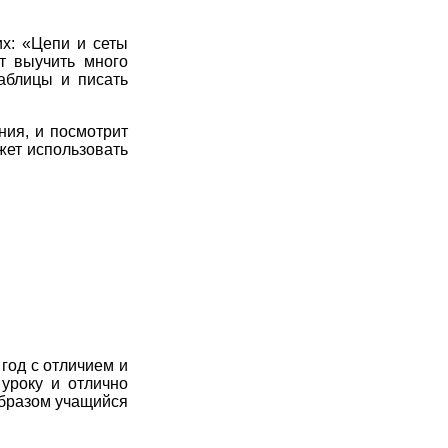
7
8
9
10
11
х: «Цепи и сеты
7
8
9
10
11
т выучить много
аблицы и писать
7
8
9
10
11
ния, и посмотрит
7
8
9
10
11
жет использовать
7
8
9
10
11
7
8
9
10
11
7
8
9
10
11
год с отличием и
 уроку и отлично
образом учащийся