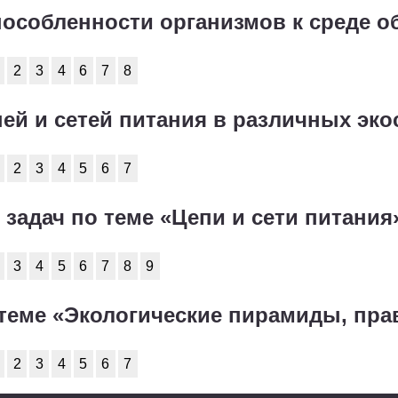
способленности организмов к среде о
2
3
4
6
7
8
пей и сетей питания в различных эк
2
3
4
5
6
7
 задач по теме «Цепи и сети питания
3
4
5
6
7
8
9
о теме «Экологические пирамиды, пра
2
3
4
5
6
7