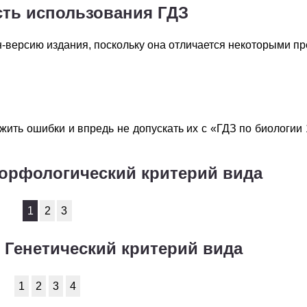
сть использования ГДЗ
версию издания, поскольку она отличается некоторыми п
ить ошибки и впредь не допускать их с «ГДЗ по биологии 
Морфологический критерий вида
1
2
3
. Генетический критерий вида
1
2
3
4