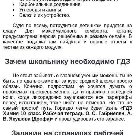
Карбонильные соединения.
1
2
3
4
5
6
7
8
9
10
11
Углеводы и амины.
Белки и их устройство.
Химия
Судя по всему, потрудиться детишкам придется на
славу. Для максимального комфорта, кстати,
1
2
3
4
5
6
7
8
9
10
11
предусмотрена версия решебника в режиме онлайн. В
качестве подарка там найдутся и верные ответы к
Черчение
тестам из каждого модуля.
1
2
3
4
5
6
7
8
9
10
11
Зачем школьнику необходимо ГДЗ
Экология
Не стоит забывать о главном: ученым можешь ты не
быть, но сдать экзамены за курс средней школы просто
1
2
3
4
5
6
7
8
9
10
11
обязан. Конечно, подросткам не хочется думать о
проблемах преждевременно, да и правило последней
Экономика
ночи, когда лихорадочно заучиваются все параграфы
перед испытанием, тоже никто не отменял. Но это не
1
2
3
4
5
6
7
8
9
10
11
самый простой путь. Гораздо легче будет взять
«ГДЗ
Химия 10 класс Рабочая тетрадь О. С. Габриелян, А.
В. Якушова (Дрофа)»
и проштудировать его заранее.
Задания на страницах рабочей