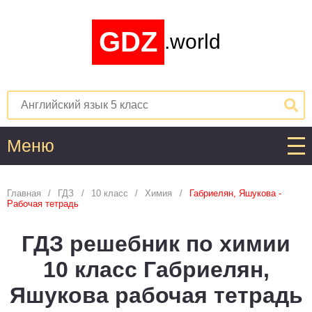
GDZ
.world
Меню
Алгебра
Главная
ГДЗ
10 класс
Химия
Габриелян, Яшукова -
Рабочая тетрадь
1
2
3
4
5
6
7
8
9
10
11
ГДЗ решебник по химии
Английский язык
10 класс Габриелян,
1
2
3
4
5
6
7
8
9
10
11
Яшукова рабочая тетрадь
Астрономия