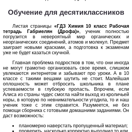
История
Обучение для десятиклассников
1
2
3
4
5
6
7
8
9
10
11
Листая страницы
«ГДЗ Химия 10 класс Рабочая
тетрадь Габриелян (Дрофа)»
, ученик полностью
Литература
погрузится в невероятный мир органических и
неорганических соединений, атомов и молекул. Предмет
1
2
3
4
5
6
7
8
9
10
11
заиграет новыми красками, а подготовка к экзаменам
уже не будет казаться скучной.
Математика
Главная проблема подростков в том, что они иногда
не могут грамотно организовать свое время, слишком
1
2
3
4
5
6
7
8
9
10
11
увлекаются интернетом и забывают про уроки. А в 10
классе с такими вещами шутить не стоит. Малейшая
оплошность может отбросить школьника в плане
Немецкий язык
успеваемости в глубокую пропасть. Впрочем, если
Алиса из страны чудес смогла найти выход из кроличьей
1
2
3
4
5
6
7
8
9
10
11
норы, в которую по невнимательности угодила, то и наш
ученик тоже с этим справится. Разумеется, не без
ОБЖ
помощи сборника с готовыми домашними заданиями. Он
даст возможность:
1
2
3
4
5
6
7
8
9
10
11
планомерно наверстать пропущенный материал;
проверить, насколько корректно выполнил то или