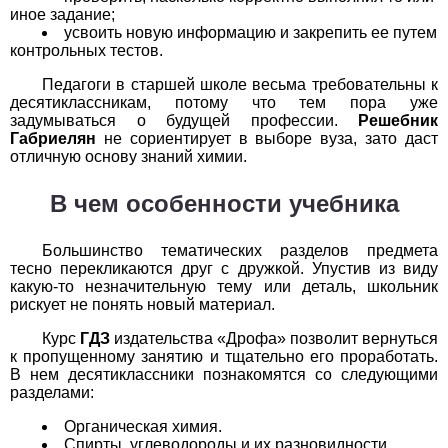
Обществоведение
иное задание;
усвоить новую информацию и закрепить ее путем
1
2
3
4
5
6
7
8
9
10
11
контрольных тестов.
Педагоги в старшей школе весьма требовательны к
Окружающий мир
десятиклассникам, потому что тем пора уже
задумываться о будущей профессии.
Решебник
1
2
3
4
5
6
7
8
9
10
11
Габриелян
не сориентирует в выборе вуза, зато даст
отличную основу знаний химии.
Русский язык
В чем особенности учебника
1
2
3
4
5
6
7
8
9
10
11
Большинство тематических разделов предмета
Технология
тесно перекликаются друг с дружкой. Упустив из виду
какую-то незначительную тему или деталь, школьник
1
2
3
4
5
6
7
8
9
10
11
рискует не понять новый материал.
Курс
ГДЗ
издательства «Дрофа» позволит вернуться
Физика
к пропущенному занятию и тщательно его проработать.
В нем десятиклассники познакомятся со следующими
1
2
3
4
5
6
7
8
9
10
11
разделами:
Французский язык
Органическая химия.
Спирты, углеводороды и их разновидности.