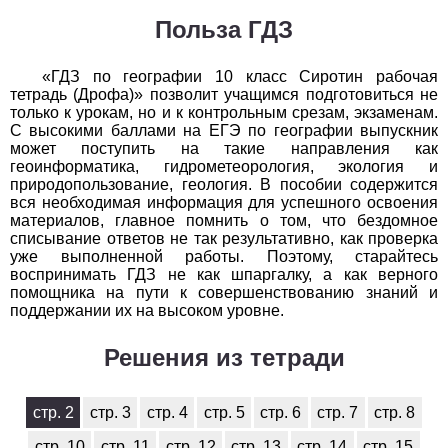
1
2
3
4
5
6
7
8
9
10
11
Польза ГДЗ
Химия
«ГДЗ по географии 10 класс Сиротин рабочая
тетрадь (Дрофа)» позволит учащимся подготовиться не
1
2
3
4
5
6
7
8
9
10
11
только к урокам, но и к контрольным срезам, экзаменам.
С высокими баллами на ЕГЭ по географии выпускник
Черчение
может поступить на такие направления как
геоинформатика, гидрометеорология, экология и
природопользование, геология. В пособии содержится
1
2
3
4
5
6
7
8
9
10
11
вся необходимая информация для успешного освоения
материалов, главное помнить о том, что бездомное
Экология
списывание ответов не так результативно, как проверка
уже выполненной работы. Поэтому, старайтесь
1
2
3
4
5
6
7
8
9
10
11
воспринимать ГДЗ не как шпаргалку, а как верного
помощника на пути к совершенствованию знаний и
поддержании их на высоком уровне.
Экономика
Решения из тетради
1
2
3
4
5
6
7
8
9
10
11
стр. 2
стр. 3
стр. 4
стр. 5
стр. 6
стр. 7
стр. 8
стр. 10
стр. 11
стр. 12
стр. 13
стр. 14
стр. 15