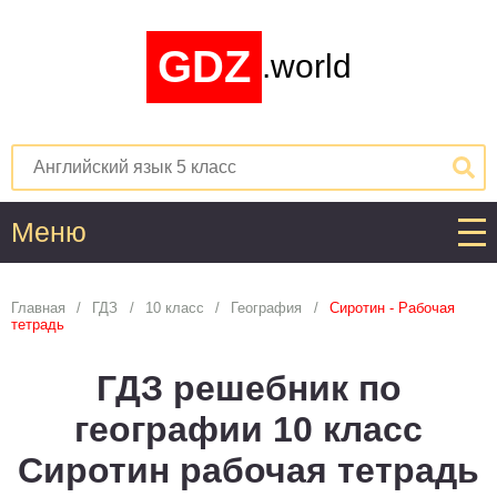
GDZ
.world
Меню
Алгебра
Главная
ГДЗ
10 класс
География
Сиротин - Рабочая
тетрадь
1
2
3
4
5
6
7
8
9
10
11
ГДЗ решебник по
Английский язык
географии 10 класс
1
2
3
4
5
6
7
8
9
10
11
Сиротин рабочая тетрадь
Астрономия