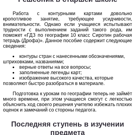
История
Работа с контурными картами довольно
кропотливое занятие, требующее усидчивости,
1
2
3
4
5
6
7
8
9
10
11
внимательности. Однако если учащиеся испытывают
трудности с выполнением заданий такого рода, им
поможет «ГДЗ по географии 10 класс Сиротин рабочая
Литература
тетрадь (Дрофа)». Данное пособие содержит следующие
сведения:
1
2
3
4
5
6
7
8
9
10
11
контуры стран с нанесенными обозначениями,
Математика
штриховками, названиями;
верные ответы на все вопросы;
заполненные легенды карт;
1
2
3
4
5
6
7
8
9
10
11
изображение высокого качества, которые
позволяют быстро разобраться в материале.
Немецкий язык
Подготовка к урокам по географии теперь не займёт
1
2
3
4
5
6
7
8
9
10
11
много времени, при этом учащиеся смогут с легкостью
объяснить ход своего решения учителю избежать плохих
оценок и замечаний со стороны педагога.
ОБЖ
Последняя ступень в изучении
1
2
3
4
5
6
7
8
9
10
11
предмета