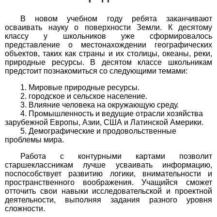
Обществоведение
В новом учебном году ребята заканчивают
1
2
3
4
5
6
7
8
9
10
11
осваивать науку о поверхности Земли. К десятому
классу у школьников уже сформировалось
Окружающий мир
представление о местонахождении географических
объектов, таких как страны и их столицы, океаны, реки,
природные ресурсы. В десятом классе школьникам
1
2
3
4
5
6
7
8
9
10
11
предстоит познакомиться со следующими темами:
Русский язык
Мировые природные ресурсы.
городское и сельское население.
1
2
3
4
5
6
7
8
9
10
11
Влияние человека на окружающую среду.
Промышленность и ведущие отрасли хозяйства
зарубежной Европы, Азии, США и Латинской Америки.
Технология
Демографические и продовольственные
проблемы мира.
1
2
3
4
5
6
7
8
9
10
11
Работа с контурными картами позволит
старшеклассникам лучше усваивать информацию,
Физика
поспособствует развитию логики, внимательности и
пространственного воображения. Учащийся сможет
1
2
3
4
5
6
7
8
9
10
11
отточить свои навыки исследовательской и проектной
деятельности, выполняя задания разного уровня
Французский язык
сложности.