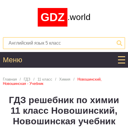
GDZ
.world
Меню
Алгебра
Главная
ГДЗ
11 класс
Химия
Новошинский,
Новошинская - Учебник
1
2
3
4
5
6
7
8
9
10
11
ГДЗ решебник по химии
Английский язык
11 класс Новошинский,
1
2
3
4
5
6
7
8
9
10
11
Новошинская учебник
Астрономия