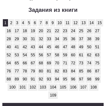
История
Задания из книги
1
2
3
4
5
6
7
8
9
10
11
1
2
3
4
5
6
7
8
9
10
11
12
13
14
15
Литература
16
17
18
19
20
21
22
23
24
25
26
27
1
2
3
4
5
6
7
8
9
10
11
28
29
30
31
32
33
34
35
36
37
38
39
40
41
42
43
44
45
46
47
48
49
50
51
Математика
52
53
54
55
56
57
58
59
60
61
62
63
1
2
3
4
5
6
7
8
9
10
11
64
65
66
67
68
69
70
71
72
73
74
75
Немецкий язык
76
77
78
79
80
81
82
83
84
85
86
87
1
2
3
4
5
6
7
8
9
10
11
88
89
90
91
92
93
94
95
96
97
98
99
100
101
102
103
104
105
106
107
108
ОБЖ
109
1
2
3
4
5
6
7
8
9
10
11