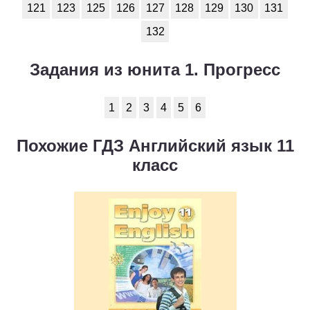
121
123
125
126
127
128
129
130
131
132
Задания из юнита 1. Прогресс
1
2
3
4
5
6
Похожие ГДЗ Английский язык 11
класс