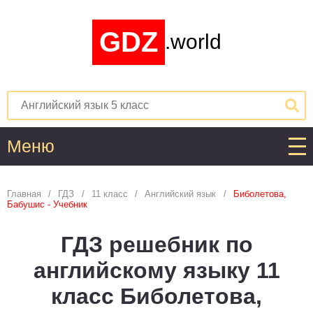
GDZ
.world
Меню
Алгебра
Главная
ГДЗ
11 класс
Английский язык
Биболетова,
Бабушис - Учебник
1
2
3
4
5
6
7
8
9
10
11
ГДЗ решебник по
Английский язык
английскому языку 11
1
2
3
4
5
6
7
8
9
10
11
класс Биболетова,
Астрономия