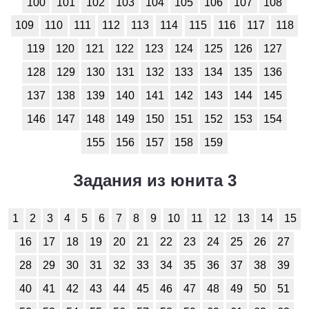
100
101
102
103
104
105
106
107
108
Обществоведение
109
110
111
112
113
114
115
116
117
118
1
2
3
4
5
6
7
8
9
10
11
119
120
121
122
123
124
125
126
127
Окружающий мир
128
129
130
131
132
133
134
135
136
1
2
3
4
5
6
7
8
9
10
11
137
138
139
140
141
142
143
144
145
Русский язык
146
147
148
149
150
151
152
153
154
155
156
157
158
159
1
2
3
4
5
6
7
8
9
10
11
Технология
Задания из юнита 3
1
2
3
4
5
6
7
8
9
10
11
1
2
3
4
5
6
7
8
9
10
11
12
13
14
15
Физика
16
17
18
19
20
21
22
23
24
25
26
27
1
2
3
4
5
6
7
8
9
10
11
28
29
30
31
32
33
34
35
36
37
38
39
40
41
42
43
44
45
46
47
48
49
50
51
Французский язык