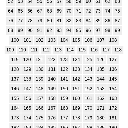
52
53
54
55
56
57
58
59
60
61
62
63
1
2
3
4
5
6
7
8
9
10
11
64
65
66
67
68
69
70
71
72
73
74
75
Химия
76
77
78
79
80
81
82
83
84
85
86
87
1
2
3
4
5
6
7
8
9
10
11
88
89
90
91
92
93
94
95
96
97
98
99
100
101
102
103
104
105
106
107
108
Черчение
109
110
111
112
113
114
115
116
117
118
1
2
3
4
5
6
7
8
9
10
11
119
120
121
122
123
124
125
126
127
Экология
128
129
130
131
132
133
134
135
136
1
2
3
4
5
6
7
8
9
10
11
137
138
139
140
141
142
143
144
145
146
147
148
149
150
151
152
153
154
Экономика
155
156
157
158
159
160
161
162
163
1
2
3
4
5
6
7
8
9
10
11
164
165
166
167
168
169
170
171
172
173
174
175
176
177
178
179
180
181
182
183
184
185
186
187
188
189
190