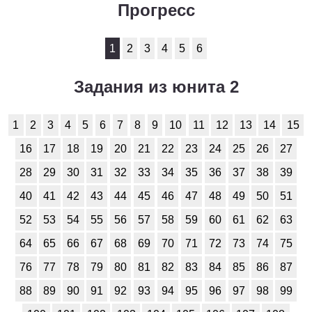
Прогресс
История
1
2
3
4
5
6
1
2
3
4
5
6
7
8
9
10
11
Литература
Задания из юнита 2
1
2
3
4
5
6
7
8
9
10
11
1
2
3
4
5
6
7
8
9
10
11
12
13
14
15
Математика
16
17
18
19
20
21
22
23
24
25
26
27
1
2
3
4
5
6
7
8
9
10
11
28
29
30
31
32
33
34
35
36
37
38
39
40
41
42
43
44
45
46
47
48
49
50
51
Немецкий язык
52
53
54
55
56
57
58
59
60
61
62
63
1
2
3
4
5
6
7
8
9
10
11
64
65
66
67
68
69
70
71
72
73
74
75
ОБЖ
76
77
78
79
80
81
82
83
84
85
86
87
1
2
3
4
5
6
7
8
9
10
11
88
89
90
91
92
93
94
95
96
97
98
99