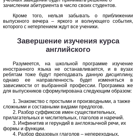
Обществоведение
зачислении абитуриента в число своих студентов.
1
2
3
4
5
6
7
8
9
10
11
Кроме того, нельзя забывать о приближении
выпускного вечера – яркого и волнующего события,
которого с нетерпением ждут все ученики.
Окружающий мир
Завершение изучения курса
1
2
3
4
5
6
7
8
9
10
11
английского
Русский язык
Разумеется, на школьной программе изучение
1
2
3
4
5
6
7
8
9
10
11
иностранного языка не останавливается, и в вузах
ребятам тоже будут преподавать данную дисциплину,
Технология
однако ее направленность будет изменяться в
зависимости от выбранной профессии. Программа же
1
2
3
4
5
6
7
8
9
10
11
для выпускников сформулирована следующим образом:
Знакомство с простыми и производными, а также
Физика
сложными и составными видами предлогов.
Разбор суффиксов имен существительных,
1
2
3
4
5
6
7
8
9
10
11
прилагательных и числительных, глаголов и наречий.
Инфинитив и герундий в англоязычной речи, их
формы и функции.
Французский язык
Разбор фразовых глаголов – непереходных,