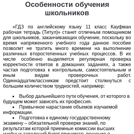
Особенности обучения
История
школьников
1
2
3
4
5
6
7
8
9
10
11
«ГДЗ по английскому языку 11 класс Кауфман
рабочая тетрадь (Титул)» станет отличным помощником
Литература
для школьников, заканчивающих обучение, поскольку во
время напряженного учебного года данное пособие
1
2
3
4
5
6
7
8
9
10
11
позволит не тратить много времени на выполнение
различных второстепенных учебных процессов. В их
числе особенно выделяется регулярная проверка
Математика
корректности ответов в домашних заданиях, а также
частая подготовка к контрольным, самостоятельным и
1
2
3
4
5
6
7
8
9
10
11
иным видам проверочных работ.
Одиннадцатиклассникам предстоит столкнуться с
Немецкий язык
большим количеством трудностей, например:
Выбор дальнейшего пути обучения, от которого в
1
2
3
4
5
6
7
8
9
10
11
будущем может зависеть их профессия.
Привычное нарастание объемов изучаемой
ОБЖ
информации.
Подготовка к единому государственному
1
2
3
4
5
6
7
8
9
10
11
экзамену – обязательной проверке знаний, по
результатам которой приемные комиссии высших
учебных заведений будет принимать решение о