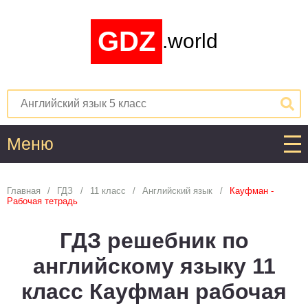
GDZ
.world
Меню
Алгебра
Главная
ГДЗ
11 класс
Английский язык
Кауфман -
Рабочая тетрадь
1
2
3
4
5
6
7
8
9
10
11
ГДЗ решебник по
Английский язык
английскому языку 11
1
2
3
4
5
6
7
8
9
10
11
класс Кауфман рабочая
Астрономия