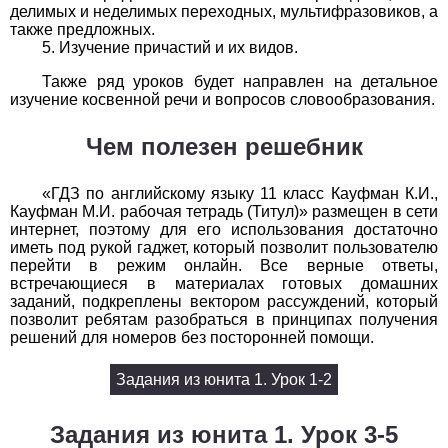
делимых и неделимых переходных, мультифразовиков, а
1
2
3
4
5
6
7
8
9
10
11
также предложных.
Изучение причастий и их видов.
Химия
Также ряд уроков будет направлен на детальное
изучение косвенной речи и вопросов словообразования.
1
2
3
4
5
6
7
8
9
10
11
Чем полезен решебник
Черчение
1
2
3
4
5
6
7
8
9
10
11
«ГДЗ по английскому языку 11 класс Кауфман К.И.,
Кауфман М.И. рабочая тетрадь (Титул)» размещен в сети
Экология
интернет, поэтому для его использования достаточно
иметь под рукой гаджет, который позволит пользователю
перейти в режим онлайн. Все верные ответы,
1
2
3
4
5
6
7
8
9
10
11
встречающиеся в материалах готовых домашних
заданий, подкреплены вектором рассуждений, который
Экономика
позволит ребятам разобраться в принципах получения
решений для номеров без посторонней помощи.
1
2
3
4
5
6
7
8
9
10
11
Задания из юнита 1. Урок 1-2
Задания из юнита 1. Урок 3-5