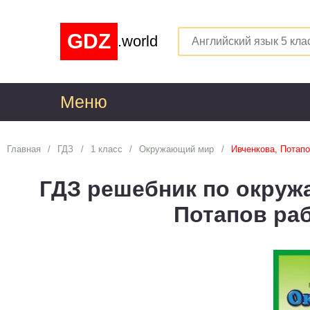
GDZ
.world
Меню
1
Главная
ГДЗ
1 класс
Окружающий мир
Ивченкова, Потапо
Алгебра
1
ГДЗ решебник по окруж
Английский язык
1
Потапов ра
Астрономия
1
Белорусский язык
1
Биология
1