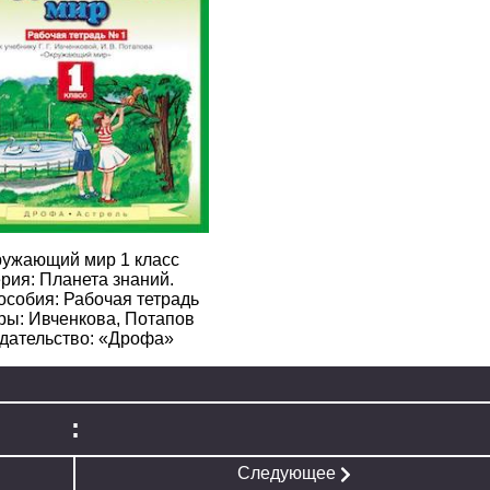
2
3
4
5
6
2
3
4
5
6
2
3
4
5
6
2
3
4
5
6
2
3
4
5
6
2
3
4
5
6
ужающий мир 1 класс
2
3
4
5
6
рия: Планета знаний.
особия: Рабочая тетрадь
ры: Ивченкова, Потапов
2
3
4
5
6
дательство: «Дрофа»
2
3
4
5
6
2
3
4
5
6
:
2
3
4
5
6
Следующее