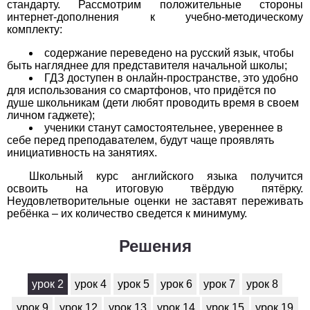
стандарту. Рассмотрим положительные стороны
1
2
3
4
5
6
7
8
9
10
11
интернет-дополнения к учебно-методическому
комплекту:
Химия
содержание переведено на русский язык, чтобы
быть нагляднее для представителя начальной школы;
1
2
3
4
5
6
7
8
9
10
11
ГДЗ доступен в онлайн-пространстве, это удобно
для использования со смартфонов, что придётся по
Черчение
душе школьникам (дети любят проводить время в своем
личном гаджете);
ученики станут самостоятельнее, увереннее в
1
2
3
4
5
6
7
8
9
10
11
себе перед преподавателем, будут чаще проявлять
инициативность на занятиях.
Экология
Школьный курс английского языка получится
1
2
3
4
5
6
7
8
9
10
11
освоить на итоговую твёрдую пятёрку.
Неудовлетворительные оценки не заставят переживать
ребёнка – их количество сведется к минимуму.
Экономика
Решения
1
2
3
4
5
6
7
8
9
10
11
урок 2
урок 4
урок 5
урок 6
урок 7
урок 8
урок 9
урок 12
урок 13
урок 14
урок 15
урок 19