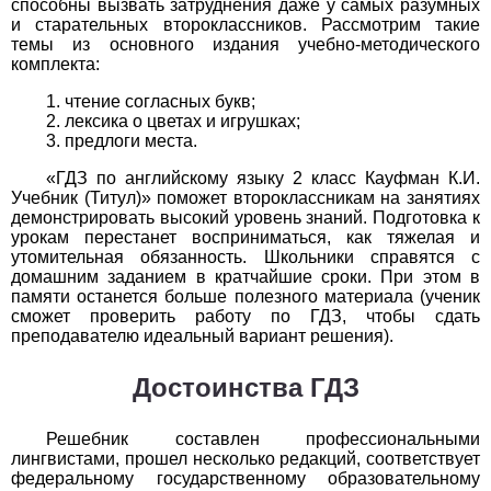
способны вызвать затруднения даже у самых разумных
Обществоведение
и старательных второклассников. Рассмотрим такие
темы из основного издания учебно-методического
1
2
3
4
5
6
7
8
9
10
11
комплекта:
Окружающий мир
чтение согласных букв;
лексика о цветах и игрушках;
предлоги места.
1
2
3
4
5
6
7
8
9
10
11
«ГДЗ по английскому языку 2 класс Кауфман К.И.
Русский язык
Учебник (Титул)» поможет второклассникам на занятиях
демонстрировать высокий уровень знаний. Подготовка к
1
2
3
4
5
6
7
8
9
10
11
урокам перестанет восприниматься, как тяжелая и
утомительная обязанность. Школьники справятся с
домашним заданием в кратчайшие сроки. При этом в
Технология
памяти останется больше полезного материала (ученик
сможет проверить работу по ГДЗ, чтобы сдать
1
2
3
4
5
6
7
8
9
10
11
преподавателю идеальный вариант решения).
Физика
Достоинства ГДЗ
1
2
3
4
5
6
7
8
9
10
11
Решебник составлен профессиональными
лингвистами, прошел несколько редакций, соответствует
Французский язык
федеральному государственному образовательному