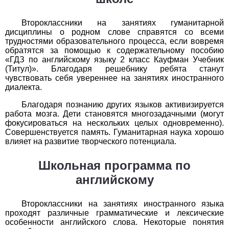
История
Второклассники на занятиях гуманитарной
дисциплины о родном слове справятся со всеми
1
2
3
4
5
6
7
8
9
10
11
трудностями образовательного процесса, если вовремя
обратятся за помощью к содержательному пособию
«ГДЗ по английскому языку 2 класс Кауфман Учебник
Литература
(Титул)». Благодаря решебнику ребята станут
чувствовать себя увереннее на занятиях иностранного
1
2
3
4
5
6
7
8
9
10
11
диалекта.
Математика
Благодаря познанию других языков активизируется
работа мозга. Дети становятся многозадачными (могут
фокусироваться на нескольких целых одновременно).
1
2
3
4
5
6
7
8
9
10
11
Совершенствуется память. Гуманитарная наука хорошо
влияет на развитие творческого потенциала.
Немецкий язык
Школьная программа по
1
2
3
4
5
6
7
8
9
10
11
английскому
ОБЖ
Второклассники на занятиях иностранного языка
1
2
3
4
5
6
7
8
9
10
11
проходят различные грамматические и лексические
особенности английского слова. Некоторые понятия