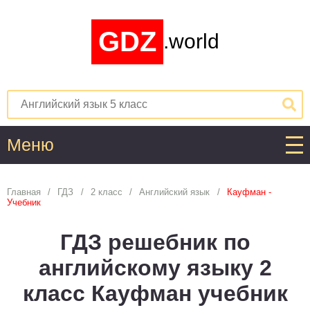
GDZ
.world
Меню
Алгебра
Главная
ГДЗ
2 класс
Английский язык
Кауфман -
Учебник
1
2
3
4
5
6
7
8
9
10
11
ГДЗ решебник по
Английский язык
английскому языку 2
1
2
3
4
5
6
7
8
9
10
11
класс Кауфман учебник
Астрономия