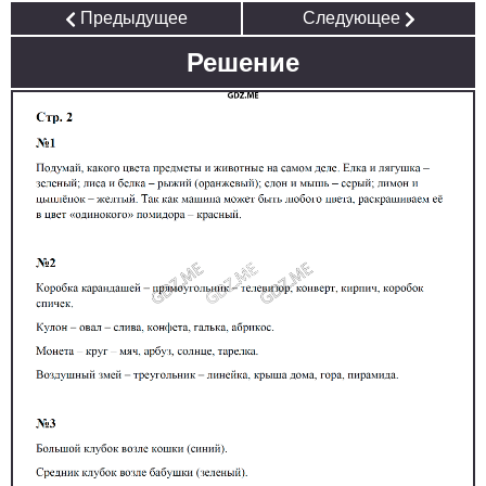
Предыдущее
Следующее
Решение