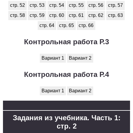
стр. 52
стр. 53
стр. 54
стр. 55
стр. 56
стр. 57
1
2
3
4
5
6
7
8
9
10
11
стр. 58
стр. 59
стр. 60
стр. 61
стр. 62
стр. 63
Химия
стр. 64
стр. 65
стр. 66
1
2
3
4
5
6
7
8
9
10
11
Контрольная работа Р.3
Черчение
1
2
3
4
5
6
7
8
9
10
11
Вариант 1
Вариант 2
Экология
Контрольная работа Р.4
1
2
3
4
5
6
7
8
9
10
11
Вариант 1
Вариант 2
Экономика
1
2
3
4
5
6
7
8
9
10
11
Задания из учебника. Часть 1:
стр. 2