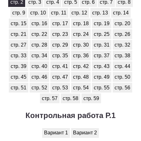
стр. 2
стр. 3
стр. 4
стр. 5
стр. 6
стр. 7
стр. 8
История
стр. 9
стр. 10
стр. 11
стр. 12
стр. 13
стр. 14
стр. 15
стр. 16
стр. 17
стр. 18
стр. 19
стр. 20
1
2
3
4
5
6
7
8
9
10
11
стр. 21
стр. 22
стр. 23
стр. 24
стр. 25
стр. 26
Литература
стр. 27
стр. 28
стр. 29
стр. 30
стр. 31
стр. 32
1
2
3
4
5
6
7
8
9
10
11
стр. 33
стр. 34
стр. 35
стр. 36
стр. 37
стр. 38
Математика
стр. 39
стр. 40
стр. 41
стр. 42
стр. 43
стр. 44
1
2
3
4
5
6
7
8
9
10
11
стр. 45
стр. 46
стр. 47
стр. 48
стр. 49
стр. 50
стр. 51
стр. 52
стр. 53
стр. 54
стр. 55
стр. 56
Немецкий язык
стр. 57
стр. 58
стр. 59
1
2
3
4
5
6
7
8
9
10
11
Контрольная работа Р.1
ОБЖ
1
2
3
4
5
6
7
8
9
10
11
Вариант 1
Вариант 2