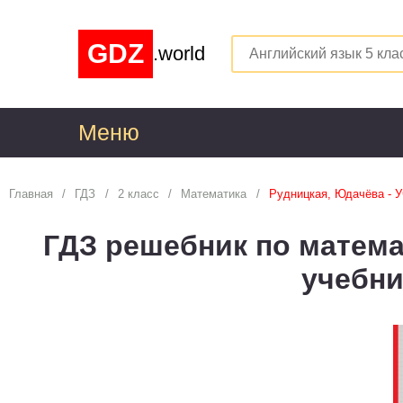
GDZ
.world
Меню
1
Главная
ГДЗ
2 класс
Математика
Рудницкая, Юдачёва - У
Алгебра
1
ГДЗ решебник по матема
Английский язык
1
учебни
Астрономия
1
Белорусский язык
1
Биология
1