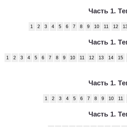
Технология
1
Часть 1. Те
Физика
1
1
2
3
4
5
6
7
8
9
10
11
12
1
Французский язык
1
Химия
1
Часть 1. Те
Черчение
1
1
2
3
4
5
6
7
8
9
10
11
12
13
14
15
Экология
1
Экономика
1
Часть 1. Те
1
2
3
4
5
6
7
8
9
10
11
Часть 1. Те