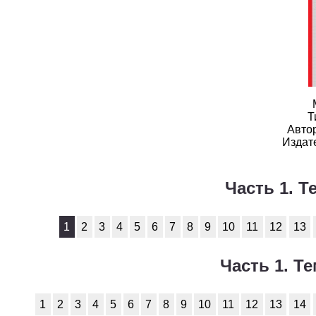
География
1
Геометрия
1
Информатика
1
История
1
Т
Литература
1
Авто
Издат
Математика
1
Немецкий язык
1
Часть 1. Те
ОБЖ
1
1
2
3
4
5
6
7
8
9
10
11
12
13
Обществоведение
1
Часть 1. Те
Окружающий мир
1
Русский язык
1
1
2
3
4
5
6
7
8
9
10
11
12
13
14