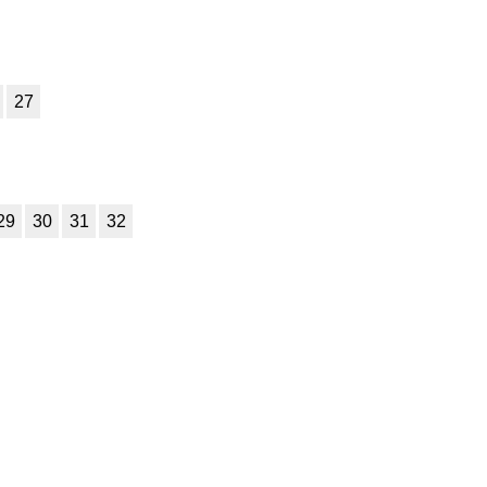
7
8
9
10
11
7
8
9
10
11
27
7
8
9
10
11
7
8
9
10
11
7
8
9
10
11
29
30
31
32
7
8
9
10
11
7
8
9
10
11