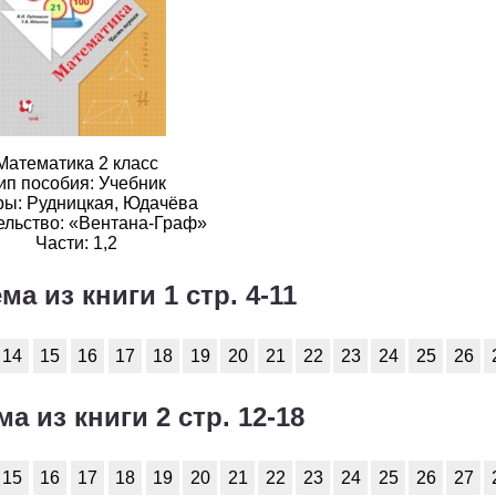
2
3
4
5
6
2
3
4
5
6
2
3
4
5
6
2
3
4
5
6
Математика 2 класс
ип пособия: Учебник
2
3
4
5
6
ры: Рудницкая, Юдачёва
ельство: «Вентана-Граф»
2
3
4
5
6
Части: 1,2
2
3
4
5
6
ма из книги 1 стр. 4-11
2
3
4
5
6
14
15
16
17
18
19
20
21
22
23
24
25
26
2
3
4
5
6
ма из книги 2 стр. 12-18
2
3
4
5
6
2
3
4
5
6
15
16
17
18
19
20
21
22
23
24
25
26
27