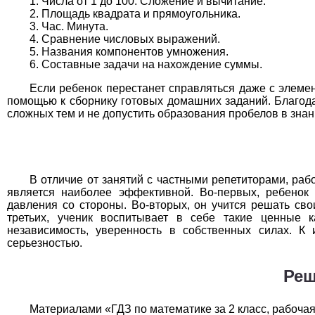
Числа от 1 до 100. Сложение и вычитание.
Технология
1
Площадь квадрата и прямоугольника.
Час. Минута.
Физика
1
Сравнение числовых выражений.
Названия компонентов умножения.
Составные задачи на нахождение суммы.
Французский язык
1
Если ребенок перестанет справляться даже с элеме
Химия
1
помощью к сборнику готовых домашних заданий. Благода
сложных тем и не допустить образования пробелов в знан
Черчение
1
Экология
1
В отличие от занятий с частными репетиторами, ра
Экономика
1
является наиболее эффективной. Во-первых, ребенок 
давления со стороны. Во-вторых, он учится решать свои
третьих, ученик воспитывает в себе такие ценные ка
независимость, уверенность в собственных силах. К
серьезностью.
Реш
Материалами «ГДЗ по математике за 2 класс, рабочая