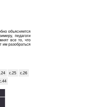
обно объясняется
имеру, педагоги
мнят все то, что
т им разобраться
.24
с.25
с.26
с.44