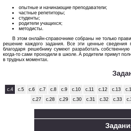
опытные и начинающие преподаватели;
частные репетиторы;
студенты;
родители учащихся;
методисты.
В этом онлайн-справочнике собраны не только прав
решение каждого задания. Все эти ценные сведения п
благодаря решебнику сумеют разработать собственную 
когда-то сами проходили в школе. А родители примут пол
в трудных моментах.
Зада
с.4
с.5
с.6
с.7
с.8
с.9
с.10
с.11
с.12
с.13
с.
с.27
с.28
с.29
с.30
с.31
с.32
с.33
с
Задания