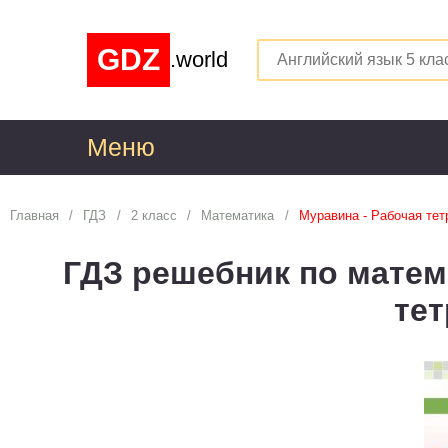
GDZ
.world
Меню
1
Главная
ГДЗ
2 класс
Математика
Муравина - Рабочая тет
Алгебра
1
ГДЗ решебник по матем
Английский язык
1
те
Астрономия
1
Белорусский язык
1
Биология
1