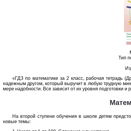
География
1
Геометрия
1
Информатика
1
История
1
Литература
1
Тип п
Математика
1
Из
Немецкий язык
1
«ГДЗ по математике за 2 класс, рабочая тетрадь (
надежным другом, который выручит в любую трудную мину
ОБЖ
1
мере надобности. Все зависит от их уровня подготовки и р
Обществоведение
1
Матем
Окружающий мир
1
На второй ступени обучения в школе детям предст
новые темы:
Русский язык
1