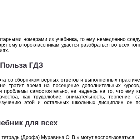
2
3
4
5
6
2
3
4
5
6
2
3
4
5
6
нтарными номерами из учебника, то ему немедленно следу
2
3
4
5
6
ря ему второклассникам удастся разобраться во всех тон
иях.
2
3
4
5
6
Польза ГДЗ
2
3
4
5
6
бота со сборником верных ответов и выполненных практич
2
3
4
5
6
не тратит время на посещение дополнительных курсов,
 проблемы самостоятельно, не надеясь на то, что ему кт
чества, как трудолюбие, внимательность, терпение, са
 изучению этой и остальных школьных дисциплин он п
ебник для всех
 тетрадь (Дрофа) Муравина О. В.» могут воспользоваться: