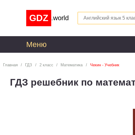
GDZ
.world
Меню
1
Главная
ГДЗ
2 класс
Математика
Чекин - Учебник
Алгебра
1
ГДЗ решебник по математ
Английский язык
1
Астрономия
1
Белорусский язык
1
Биология
1