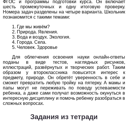
ФГОС и программы подготовки курса. Он включает
1
2
3
4
5
6
7
8
9
10
11
шесть промежуточных и одну итоговую проверку.
Номера задач разделены на четыре варианта. Школьник
познакомится с такими темами:
Химия
Где мы живём?
1
2
3
4
5
6
7
8
9
10
11
Природа. Явления.
Вода и воздух. Экология.
Черчение
Города. Села.
Человек. Здоровье
1
2
3
4
5
6
7
8
9
10
11
Для облегчения освоения науки онлайн-ответы
поданы в виде тестов, наглядных рисунков,
Экология
иллюстраций, развёрнутых и творческих работ. Таким
образом у второклассника повысится интерес к
1
2
3
4
5
6
7
8
9
10
11
предмету, природе. Он обретёт уверенность в себе и
сможет превратить любую тройку на пятерку. А мамы и
папы могут не переживать по поводу успеваемости
Экономика
ребенка, а даже сами получат возможность окунуться в
интересную дисциплину и помочь ребенку разобраться в
1
2
3
4
5
6
7
8
9
10
11
сложных вопросах.
Задания из тетради