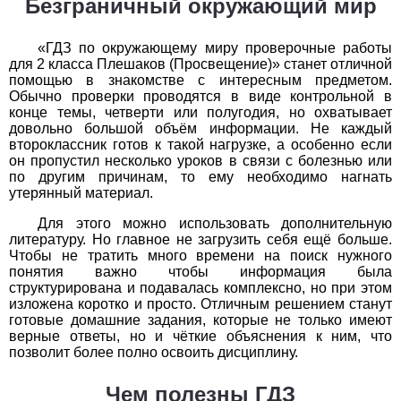
Безграничный окружающий мир
История
«ГДЗ по окружающему миру проверочные работы
для 2 класса Плешаков (Просвещение)» станет отличной
1
2
3
4
5
6
7
8
9
10
11
помощью в знакомстве с интересным предметом.
Обычно проверки проводятся в виде контрольной в
Литература
конце темы, четверти или полугодия, но охватывает
довольно большой объём информации. Не каждый
1
2
3
4
5
6
7
8
9
10
11
второклассник готов к такой нагрузке, а особенно если
он пропустил несколько уроков в связи с болезнью или
по другим причинам, то ему необходимо нагнать
Математика
утерянный материал.
1
2
3
4
5
6
7
8
9
10
11
Для этого можно использовать дополнительную
литературу. Но главное не загрузить себя ещё больше.
Немецкий язык
Чтобы не тратить много времени на поиск нужного
понятия важно чтобы информация была
структурирована и подавалась комплексно, но при этом
1
2
3
4
5
6
7
8
9
10
11
изложена коротко и просто. Отличным решением станут
готовые домашние задания, которые не только имеют
ОБЖ
верные ответы, но и чёткие объяснения к ним, что
позволит более полно освоить дисциплину.
1
2
3
4
5
6
7
8
9
10
11
Чем полезны ГДЗ