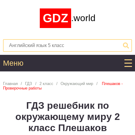
GDZ
.world
Меню
Алгебра
Главная
ГДЗ
2 класс
Окружающий мир
Плешаков -
Проверочные работы
1
2
3
4
5
6
7
8
9
10
11
ГДЗ решебник по
Английский язык
окружающему миру 2
1
2
3
4
5
6
7
8
9
10
11
класс Плешаков
Астрономия