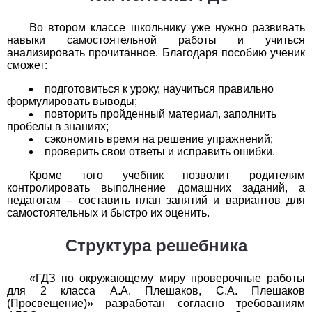
Обществоведение
Во втором классе школьнику уже нужно развивать
1
2
3
4
5
6
7
8
9
10
11
навыки самостоятельной работы и учиться
анализировать прочитанное. Благодаря пособию ученик
Окружающий мир
сможет:
подготовиться к уроку, научиться правильно
1
2
3
4
5
6
7
8
9
10
11
формулировать выводы;
повторить пройденный материал, заполнить
Русский язык
пробелы в знаниях;
сэкономить время на решение упражнений;
1
2
3
4
5
6
7
8
9
10
11
проверить свои ответы и исправить ошибки.
Кроме того учебник позволит родителям
Технология
контролировать выполнение домашних заданий, а
педагогам – составить план занятий и вариантов для
1
2
3
4
5
6
7
8
9
10
11
самостоятельных и быстро их оценить.
Физика
Структура решебника
1
2
3
4
5
6
7
8
9
10
11
«ГДЗ по окружающему миру проверочные работы
для 2 класса А.А. Плешаков, С.А. Плешаков
Французский язык
(Просвещение)» разработан согласно требованиям