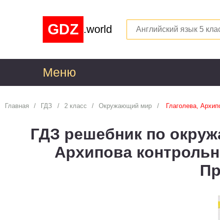
GDZ
.world
Меню
1
Главная
ГДЗ
2 класс
Окружающий мир
Глаголева, Архип
Алгебра
1
ГДЗ решебник по окруж
Английский язык
1
Архипова контроль
Астрономия
1
Пр
Белорусский язык
1
Биология
1