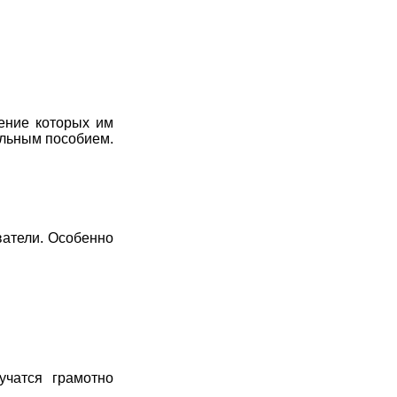
7
8
9
10
11
7
8
9
10
11
7
8
9
10
11
чение которых им
7
8
9
10
11
ельным пособием.
7
8
9
10
11
7
8
9
10
11
7
8
9
10
11
ватели. Особенно
учатся грамотно