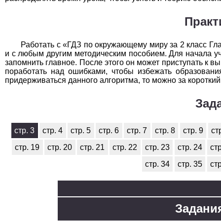
Практ
Работать с «ГДЗ по окружающему миру за 2 класс Гла
и с любым другим методическим пособием. Для начала уч
запомнить главное. После этого он может приступать к 
поработать над ошибками, чтобы избежать образовани
придерживаться данного алгоритма, то можно за короткий
Зад
стр. 3
стр. 4
стр. 5
стр. 6
стр. 7
стр. 8
стр. 9
ст
стр. 19
стр. 20
стр. 21
стр. 22
стр. 23
стр. 24
стр
стр. 34
стр. 35
стр
Задания