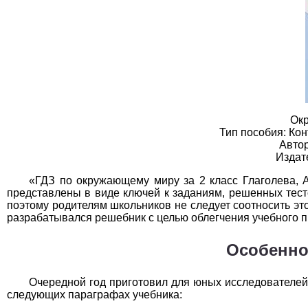
География
1
Геометрия
1
Информатика
1
История
1
Литература
1
Окр
Тип пособия: Ко
Математика
1
Автор
Издат
Немецкий язык
1
«ГДЗ по окружающему миру за 2 класс Глаголева, 
представлены в виде ключей к заданиям, решенных тесто
ОБЖ
1
поэтому родителям школьников не следует соотносить эт
разрабатывался решебник с целью облегчения учебного п
Обществоведение
1
Особеннос
Окружающий мир
1
Очередной год приготовил для юных исследователей
Русский язык
1
следующих параграфах учебника: