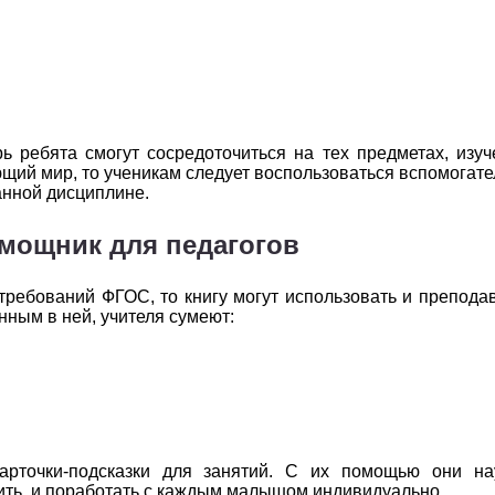
2
3
4
5
6
2
3
4
5
6
2
3
4
5
6
ь ребята смогут сосредоточиться на тех предметах, изу
2
3
4
5
6
ающий мир, то ученикам следует воспользоваться вспомогат
анной дисциплине.
2
3
4
5
6
мощник для педагогов
2
3
4
5
6
2
3
4
5
6
требований ФГОС, то книгу могут использовать и препода
нным в ней, учителя сумеют:
арточки-подсказки для занятий. С их помощью они на
нить, и поработать с каждым малышом индивидуально.