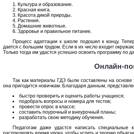
Технология
1
Культура и образование.
Красная книга.
Красота дикой природы.
Физика
1
Растения.
Домашние животные.
Французский язык
1
Здоровье и правильное питание.
Процесс адаптации к школе подошел к концу. Тепер
Химия
1
дается с большим трудом. Если в их число входит окруж
Только тогда им удастся успешно освоить программу по д
Черчение
1
Онлайн-по
Экология
1
Экономика
1
Так как материалы ГДЗ были составлены на основе 
она пригодится новичкам. Благодаря данным, представле
быстро проверить и оценить работы учащихся;
подобрать вопросы и номера для тестов;
провести опрос в классе;
составить поурочный и внеурочный планы;
разработать свою методику обучения.
Педагогам даже удастся написать специальные к
распределять время урока, чтобы успеть и теорию объяс