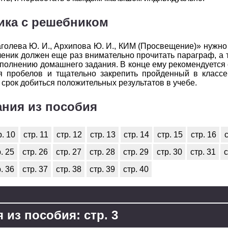
ика с решебником
голева Ю. И., Архипова Ю. И., КИМ (Просвещение)» нужно т
еник должен еще раз внимательно прочитать параграф, а 
выполнению домашнего задания. В конце ему рекомендуется 
я пробелов и тщательно закрепить пройденный в классе
 срок добиться положительных результатов в учебе.
ания из пособия
р. 10
стр. 11
стр. 12
стр. 13
стр. 14
стр. 15
стр. 16
с
. 25
стр. 26
стр. 27
стр. 28
стр. 29
стр. 30
стр. 31
с
. 36
стр. 37
стр. 38
стр. 39
стр. 40
 из пособия: стр. 3