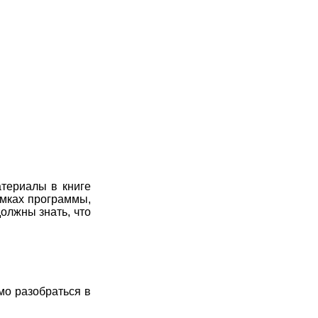
7
8
9
10
11
7
8
9
10
11
7
8
9
10
11
7
8
9
10
11
7
8
9
10
11
7
8
9
10
11
7
8
9
10
11
атериалы в книге
амках программы,
7
8
9
10
11
олжны знать, что
7
8
9
10
11
7
8
9
10
11
мо разобраться в
7
8
9
10
11