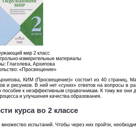
2
3
4
5
6
2
3
4
5
6
2
3
4
5
6
2
3
4
5
6
2
3
4
5
6
ужающий мир 2 класс
нтрольно-измерительные материалы
2
3
4
5
6
ы: Глаголева, Архипова
ельство: «Просвещение»
2
3
4
5
6
Архипова, КИМ (Просвещение)» состоит из 40 страниц. М
в и рисунков. В ней нет «сухих» ответов на вопросы в р
2
3
4
5
6
о пособие к неэффективным справочникам. К тому же они д
роцесса и улучшения качества образования.
2
3
4
5
6
ти курса во 2 классе
2
3
4
5
6
 множество испытаний. Чтобы через них пройти, необходи
2
3
4
5
6