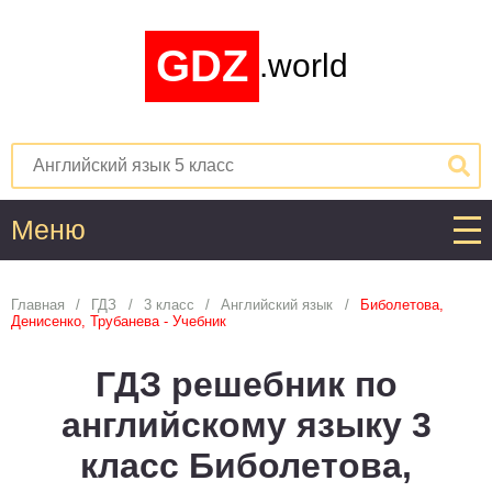
GDZ
.world
Меню
Алгебра
Главная
ГДЗ
3 класс
Английский язык
Биболетова,
Денисенко, Трубанева - Учебник
1
2
3
4
5
6
7
8
9
10
11
ГДЗ решебник по
Английский язык
английскому языку 3
1
2
3
4
5
6
7
8
9
10
11
класс Биболетова,
Астрономия