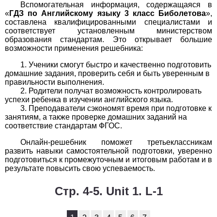
Вспомогательная информация, содержащаяся в
1
2
3
4
5
6
7
8
9
10
11
«
ГДЗ по Английскому языку 3 класс Биболетова
»,
составлена квалифицированными специалистами и
Химия
соответствует установленным министерством
образования стандартам. Это открывает большие
возможности применения решебника:
1
2
3
4
5
6
7
8
9
10
11
Ученики смогут быстро и качественно подготовить
Черчение
домашние задания, проверить себя и быть уверенным в
правильности выполнения.
1
2
3
4
5
6
7
8
9
10
11
Родители получат возможность контролировать
успехи ребенка в изучении английского языка.
Преподаватели сэкономят время при подготовке к
Экология
занятиям, а также проверке домашних заданий на
соответствие стандартам ФГОС.
1
2
3
4
5
6
7
8
9
10
11
Онлайн-решебник поможет третьеклассникам
развить навыки самостоятельной подготовки, уверенно
Экономика
подготовиться к промежуточным и итоговым работам и в
результате повысить свою успеваемость.
1
2
3
4
5
6
7
8
9
10
11
Стр. 4-5. Unit 1. L-1