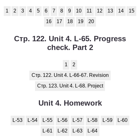
1
2
3
4
5
6
7
8
9
10
11
12
13
14
15
16
17
18
19
20
Стр. 122. Unit 4. L-65. Progress
check. Part 2
1
2
Стр. 122. Unit 4. L-66-67. Revision
Стр. 123. Unit 4. L-68. Project
Unit 4. Homework
L-53
L-54
L-55
L-56
L-57
L-58
L-59
L-60
L-61
L-62
L-63
L-64