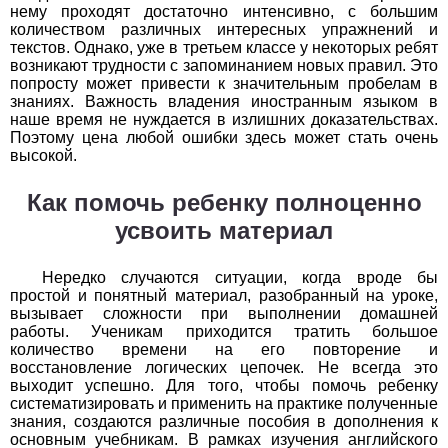
нему проходят достаточно интенсивно, с большим
количеством различных интересных упражнений и
История
текстов. Однако, уже в третьем классе у некоторых ребят
возникают трудности с запоминанием новых правил. Это
1
2
3
4
5
6
7
8
9
10
11
попросту может привести к значительным пробелам в
знаниях. Важность владения иностранным языком в
Литература
наше время не нуждается в излишних доказательствах.
Поэтому цена любой ошибки здесь может стать очень
высокой.
1
2
3
4
5
6
7
8
9
10
11
Как помочь ребенку полноценно
Математика
усвоить материал
1
2
3
4
5
6
7
8
9
10
11
Нередко случаются ситуации, когда вроде бы
Немецкий язык
простой и понятный материал, разобранный на уроке,
вызывает сложности при выполнении домашней
1
2
3
4
5
6
7
8
9
10
11
работы. Ученикам приходится тратить большое
количество времени на его повторение и
восстановление логических цепочек. Не всегда это
ОБЖ
выходит успешно. Для того, чтобы помочь ребенку
систематизировать и применить на практике полученные
1
2
3
4
5
6
7
8
9
10
11
знания, создаются различные пособия в дополнения к
основным учебникам. В рамках изучения английского