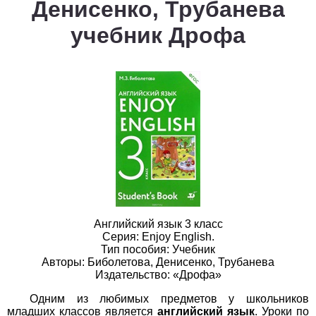
Денисенко, Трубанева
1
2
3
4
5
6
7
8
9
10
11
учебник Дрофа
Белорусский язык
1
2
3
4
5
6
7
8
9
10
11
Биология
1
2
3
4
5
6
7
8
9
10
11
География
1
2
3
4
5
6
7
8
9
10
11
Геометрия
Английский язык 3 класс
Серия: Enjoy English.
Тип пособия: Учебник
1
2
3
4
5
6
7
8
9
10
11
Авторы: Биболетова, Денисенко, Трубанева
Издательство: «Дрофа»
Информатика
Одним из любимых предметов у школьников
1
2
3
4
5
6
7
8
9
10
11
младших классов является
английский язык
. Уроки по