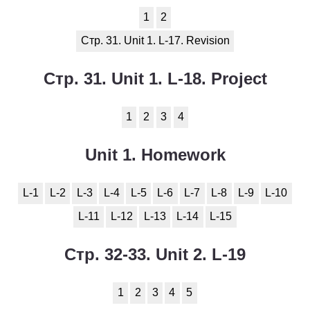
1
2
Стр. 31. Unit 1. L-17. Revision
Стр. 31. Unit 1. L-18. Project
1
2
3
4
Unit 1. Homework
L-1
L-2
L-3
L-4
L-5
L-6
L-7
L-8
L-9
L-10
L-11
L-12
L-13
L-14
L-15
Стр. 32-33. Unit 2. L-19
1
2
3
4
5