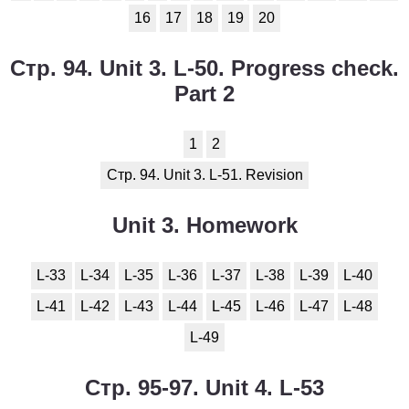
16
17
18
19
20
Стр. 94. Unit 3. L-50. Progress check.
Part 2
1
2
Стр. 94. Unit 3. L-51. Revision
Unit 3. Homework
L-33
L-34
L-35
L-36
L-37
L-38
L-39
L-40
L-41
L-42
L-43
L-44
L-45
L-46
L-47
L-48
L-49
Стр. 95-97. Unit 4. L-53