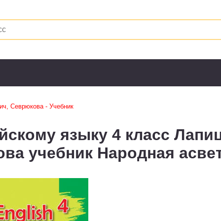
2
3
4
5
6
ич, Севрюкова - Учебник
2
3
4
5
6
йскому языку 4 класс Лапиц
2
3
4
5
6
ва учебник Народная асве
2
3
4
5
6
2
3
4
5
6
2
3
4
5
6