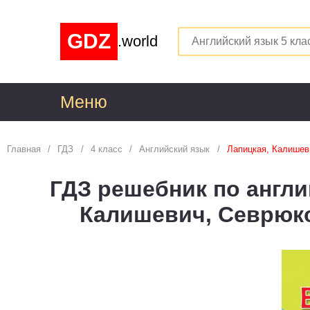
GDZ
.world
Меню
1
Главная
ГДЗ
4 класс
Английский язык
Лапицкая, Калишев
Алгебра
1
ГДЗ решебник по англи
Английский язык
1
Калишевич, Севрюко
Астрономия
1
Белорусский язык
1
Биология
1