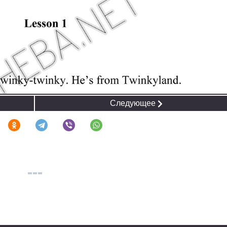
Следующее