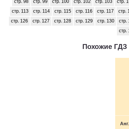
стр. 98
стр. 99
стр. 100
стр. 102
стр. 103
стр. 
стр. 113
стр. 114
стр. 115
стр. 116
стр. 117
стр. 
стр. 126
стр. 127
стр. 128
стр. 129
стр. 130
стр.
стр.
Похожие ГДЗ 
Анг