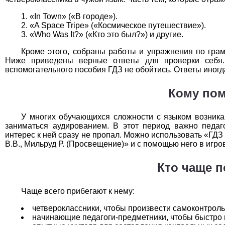
Технология
1
«In Town» («В городе»).
«A Space Tripe» («Космическое путешествие»).
Физика
1
«Who Was It?» («Кто это был?») и другие.
Французский язык
1
Кроме этого, собраны работы и упражнения по грамм
Ниже приведены верные ответы для проверки себя.
вспомогательного пособия ГДЗ не обойтись. Ответы иногда
Химия
1
Кому пом
Черчение
1
Экология
1
У многих обучающихся сложности с языком возника
заниматься аудированием. В этот период важно педаг
Экономика
1
интерес к ней сразу не пропал. Можно использовать «ГДЗ 
В.В., Мильруд Р. (Просвещение)» и с помощью него в игр
Кто чаще 
Чаще всего прибегают к нему:
четвероклассники, чтобы произвести самоконтроль
начинающие педагоги-предметники, чтобы быстро н