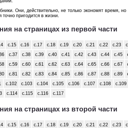
даний.
бники. Они, действительно, не только экономят время, но
точно пригодится в жизни.
ния на страницах из первой части
14
с.15
с.16
с.17
с.18
с.19
с.20
с.21
с.22
с.23
с
.36
с.37
с.38
с.39
с.40
с.41
с.42
с.43
с.44
с.45
.58
с.59
с.60
с.61
с.62
с.63
с.64
с.65
с.66
с.67
.80
с.81
с.82
с.83
с.84
с.85
с.86
с.87
с.88
с.89
1
с.102
с.103
с.104
с.105
с.106
с.107
с.108
с.109
3
с.114
с.115
с.116
с.117
ния на страницах из второй части
14
с.15
с.16
с.17
с.18
с.19
с.20
с.21
с.22
с.23
с