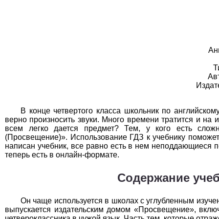
География
1
Геометрия
1
Информатика
1
Ан
История
1
Т
Ав
Литература
1
Издат
Математика
1
В конце четвертого класса школьник по английском
верно произносить звуки. Много времени тратится и на 
Немецкий язык
1
всем легко дается предмет? Тем, у кого есть слож
(Просвещение)». Использование ГДЗ к учебнику поможет
ОБЖ
1
написан учебник, все равно есть в нем неподдающиеся п
теперь есть в онлайн-формате.
Обществоведение
1
Содержание учеб
Окружающий мир
1
Он чаще используется в школах с углубленным изуче
Русский язык
1
выпускается издательским домом «Просвещение», включ
четвероклассника в чужой язык. Часть тем, которые отраж