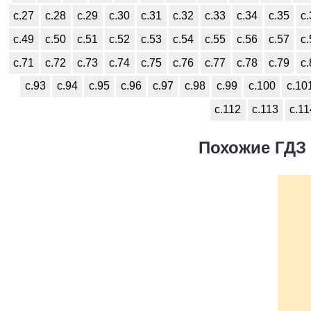
с.27
с.28
с.29
с.30
с.31
с.32
с.33
с.34
с.35
с
с.49
с.50
с.51
с.52
с.53
с.54
с.55
с.56
с.57
с
с.71
с.72
с.73
с.74
с.75
с.76
с.77
с.78
с.79
с
с.93
с.94
с.95
с.96
с.97
с.98
с.99
с.100
с.10
с.112
с.113
с.11
Похожие ГДЗ 