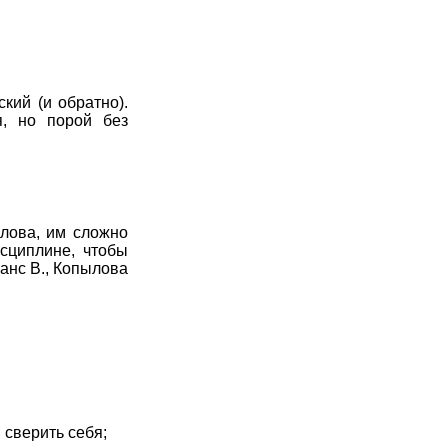
7
8
9
10
11
7
8
9
10
11
7
8
9
10
11
кий (и обратно).
, но порой без
7
8
9
10
11
7
8
9
10
11
7
8
9
10
11
лова, им сложно
сциплине, чтобы
7
8
9
10
11
ванс В., Копылова
 сверить себя;