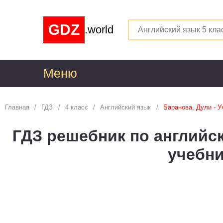
GDZ
.world
Меню
1
Главная
ГДЗ
4 класс
Английский язык
Баранова, Дули - У
Алгебра
1
ГДЗ решебник по английск
Английский язык
1
учебн
Астрономия
1
Белорусский язык
1
Биология
1