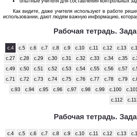
опытные учителя для составления контрольных за
Как видите, даже учителя используют в работе реше
использовании, дают людям важную информацию, которая 
Рабочая тетрадь. Зада
с.4
с.5
с.6
с.7
с.8
с.9
с.10
с.11
с.12
с.13
с.
с.27
с.28
с.29
с.30
с.31
с.32
с.33
с.34
с.35
с
с.49
с.50
с.51
с.52
с.53
с.54
с.55
с.56
с.57
с
с.71
с.72
с.73
с.74
с.75
с.76
с.77
с.78
с.79
с
с.93
с.94
с.95
с.96
с.97
с.98
с.99
с.100
с.10
с.112
с.11
Рабочая тетрадь. Зада
с.4
с.5
с.6
с.7
с.8
с.9
с.10
с.11
с.12
с.13
с.