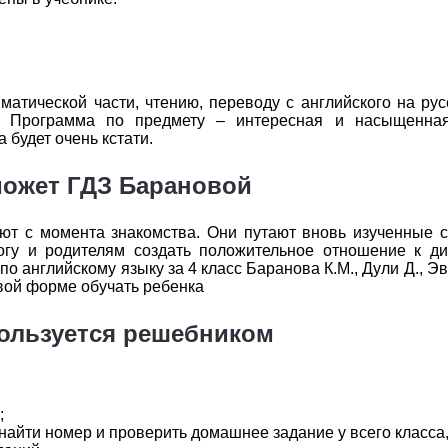
2
3
4
5
6
2
3
4
5
6
2
3
4
5
6
атической части, чтению, переводу с английского на русс
 Программа по предмету – интересная и насыщенная
 будет очень кстати.
2
3
4
5
6
ожет ГДЗ Барановой
2
3
4
5
6
2
3
4
5
6
ют с момента знакомства. Они путают вновь изученные с
огу и родителям создать положительное отношение к ди
2
3
4
5
6
по английскому языку за 4 класс Баранова К.М., Дули Д., Э
овой форме обучать ребенка
пользуется решебником
;
айти номер и проверить домашнее задание у всего класса,