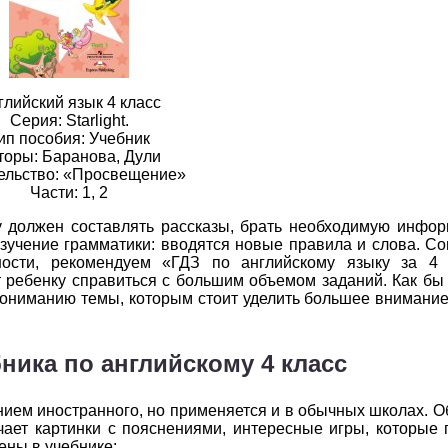
2
3
4
5
6
2
3
4
5
6
2
3
4
5
6
глийский язык 4 класс
Серия: Starlight.
2
3
4
5
6
ип пособия: Учебник
торы: Баранова, Дули
2
3
4
5
6
ельство: «Просвещение»
Части: 1, 2
2
3
4
5
6
у должен составлять рассказы, брать необходимую инфор
изучение грамматики: вводятся новые правила и слова. Сог
2
3
4
5
6
ности, рекомендуем «ГДЗ по английскому языку за 4
 ребенку справиться с большим объемом заданий. Как бы
2
3
4
5
6
ониманию темы, которым стоит уделить большее внимание.
2
3
4
5
6
ника по английскому 4 класс
2
3
4
5
6
нием иностранного, но применяется и в обычных школах. 
2
3
4
5
6
ает картинки с пояснениями, интересные игры, которые
ены в учебнике: