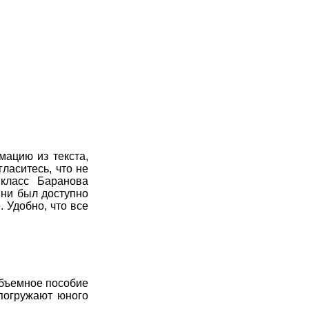
7
8
9
10
11
7
8
9
10
11
7
8
9
10
11
7
8
9
10
11
7
8
9
10
11
7
8
9
10
11
мацию из текста,
ласитесь, что не
7
8
9
10
11
 класс Баранова
 ни был доступно
7
8
9
10
11
 Удобно, что все
7
8
9
10
11
7
8
9
10
11
Объемное пособие
7
8
9
10
11
 погружают юного