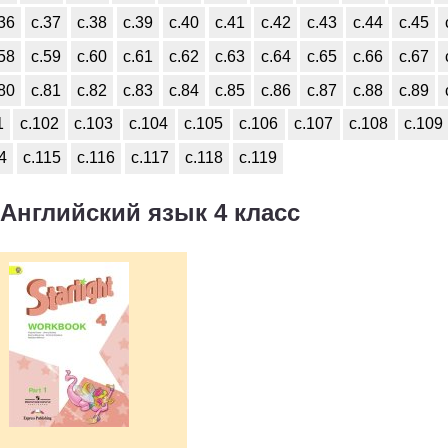
.36
с.37
с.38
с.39
с.40
с.41
с.42
с.43
с.44
с.45
.58
с.59
с.60
с.61
с.62
с.63
с.64
с.65
с.66
с.67
.80
с.81
с.82
с.83
с.84
с.85
с.86
с.87
с.88
с.89
1
с.102
с.103
с.104
с.105
с.106
с.107
с.108
с.109
4
с.115
с.116
с.117
с.118
с.119
Английский язык 4 класс