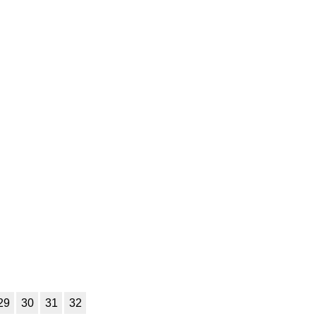
7
8
9
10
11
7
8
9
10
11
7
8
9
10
11
7
8
9
10
11
7
8
9
10
11
7
8
9
10
11
7
8
9
10
11
7
8
9
10
11
7
8
9
10
11
7
8
9
10
11
7
8
9
10
11
29
30
31
32