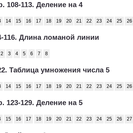
р. 108-113. Деление на 4
3
14
15
16
17
18
19
20
21
22
23
24
25
26
14-116. Длина ломаной линии
2
3
4
5
6
7
8
122. Таблица умножения числа 5
3
14
15
16
17
18
19
20
21
22
23
24
25
26
р. 123-129. Деление на 5
4
15
16
17
18
19
20
21
22
23
24
25
26
27