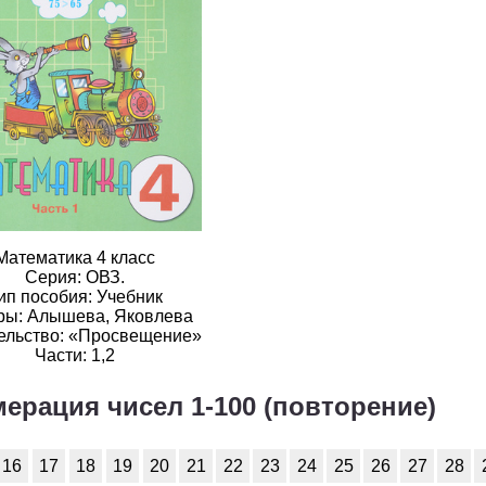
2
3
4
5
6
2
3
4
5
6
2
3
4
5
6
2
3
4
5
6
2
3
4
5
6
2
3
4
5
6
Математика 4 класс
2
3
4
5
6
Серия: ОВЗ.
ип пособия: Учебник
ры: Алышева, Яковлева
2
3
4
5
6
ельство: «Просвещение»
Части: 1,2
2
3
4
5
6
умерация чисел 1-100 (повторение)
2
3
4
5
6
2
3
4
5
6
16
17
18
19
20
21
22
23
24
25
26
27
28