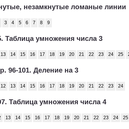
мкнутые, незамкнутые ломаные линии
3
4
5
6
7
8
9
95. Таблица умножения числа 3
13
14
15
16
17
18
19
20
21
22
23
24
25
р. 96-101. Деление на 3
12
13
14
15
16
17
18
19
20
21
22
23
24
107. Таблица умножения числа 4
2
13
14
15
16
17
18
19
20
21
22
23
24
25