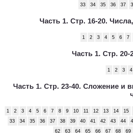
Технология
1
33
34
35
36
37
Физика
1
Часть 1. Стр. 16-20. Чис
Французский язык
1
1
2
3
4
5
6
7
Химия
1
Часть 1. Стр. 20
Черчение
1
Экология
1
1
2
3
4
Экономика
1
Часть 1. Стр. 23-40. Сложение и 
1
2
3
4
5
6
7
8
9
10
11
12
13
14
15
33
34
35
36
37
38
39
40
41
42
43
44
62
63
64
65
66
67
68
69