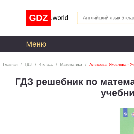
GDZ
.world
Меню
1
Главная
ГДЗ
4 класс
Математика
Алышева, Яковлева - У
Алгебра
1
ГДЗ решебник по матема
Английский язык
1
учебн
Астрономия
1
Белорусский язык
1
Биология
1