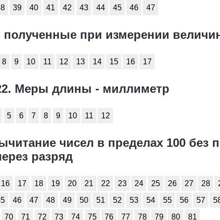
2
3
4
5
6
38
39
40
41
42
43
44
45
46
47
2
3
4
5
6
ла, полученные при измерении величи
2
3
4
5
6
8
9
10
11
12
13
14
15
16
17
2
3
4
5
6
-22. Меры длины - миллиметр
2
3
4
5
6
2
3
4
5
6
5
6
7
8
9
10
11
12
2
3
4
5
6
вычитание чисел в пределах 100 без 
через разряд
16
17
18
19
20
21
22
23
24
25
26
27
28
45
46
47
48
49
50
51
52
53
54
55
56
57
5
70
71
72
73
74
75
76
77
78
79
80
81