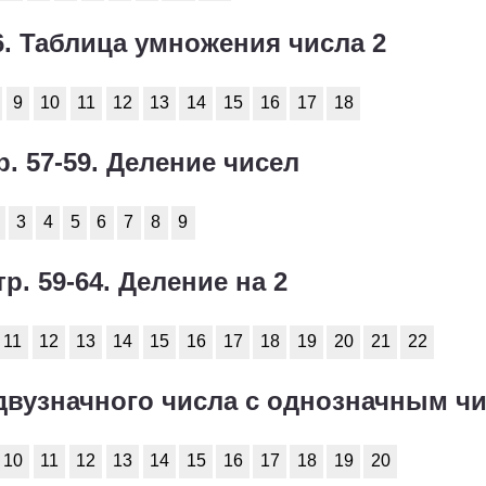
56. Таблица умножения числа 2
9
10
11
12
13
14
15
16
17
18
р. 57-59. Деление чисел
3
4
5
6
7
8
9
тр. 59-64. Деление на 2
11
12
13
14
15
16
17
18
19
20
21
22
е двузначного числа с однозначным ч
10
11
12
13
14
15
16
17
18
19
20