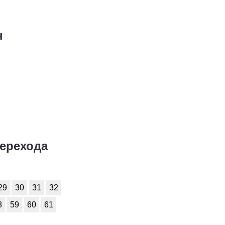
7
8
9
10
11
7
8
9
10
11
н
7
8
9
10
11
7
8
9
10
11
7
8
9
10
11
7
8
9
10
11
7
8
9
10
11
перехода
29
30
31
32
8
59
60
61