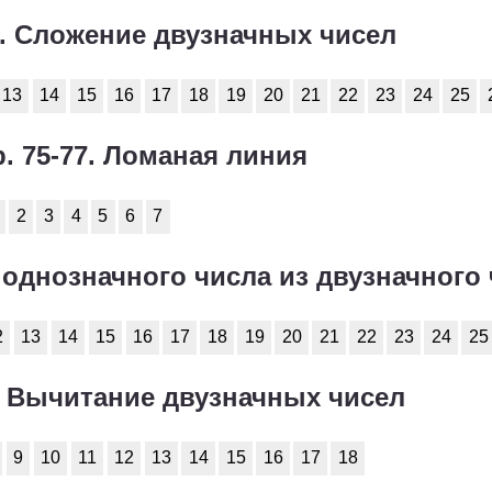
75. Сложение двузначных чисел
13
14
15
16
17
18
19
20
21
22
23
24
25
р. 75-77. Ломаная линия
2
3
4
5
6
7
е однозначного числа из двузначного
2
13
14
15
16
17
18
19
20
21
22
23
24
25
6. Вычитание двузначных чисел
9
10
11
12
13
14
15
16
17
18