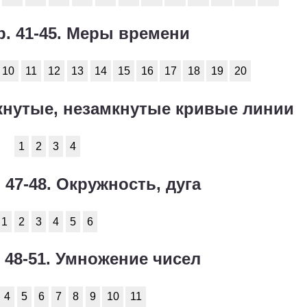
р. 41-45. Меры времени
10
11
12
13
14
15
16
17
18
19
20
амкнутые, незамкнутые кривые линии
1
2
3
4
. 47-48. Окружность, дуга
1
2
3
4
5
6
. 48-51. Умножение чисел
4
5
6
7
8
9
10
11