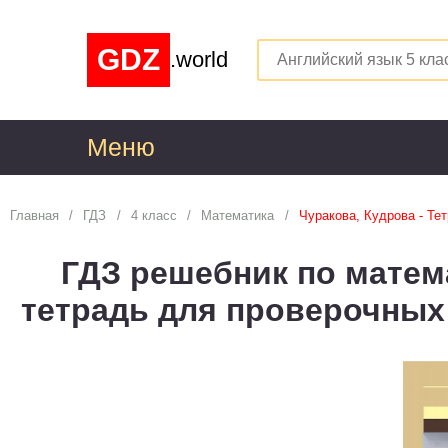
GDZ
.world
Меню
1
Главная
ГДЗ
4 класс
Математика
Чуракова, Кудрова - Те
Алгебра
1
ГДЗ решебник по матема
Английский язык
1
тетрадь для проверочных
Астрономия
1
Белорусский язык
1
Биология
1