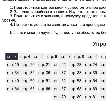
Подготовиться контрольной и самостоятельной раб
Заполнить пробелы в знаниях. Изучить то, что выз
Подготовиться к олимпиаде, конкурсу, представле
уровня.
Не тратить деньги на занятия с частным преподават
Всё это и многое другое будет доступно абсолютно бе
Упра
стр. 3
стр. 4
стр. 5
стр. 6
стр. 7
стр. 8
стр. 9
ст
стр. 19
стр. 20
стр. 21
стр. 22
стр. 23
стр. 24
стр
стр. 34
стр. 35
стр. 36
стр. 37
стр. 38
стр. 39
стр
стр. 49
стр. 50
стр. 51
стр. 52
стр. 53
стр. 54
стр
стр. 64
стр. 65
стр. 66
стр. 67
стр. 68
стр. 69
стр
стр. 79
стр. 80
стр. 81
стр