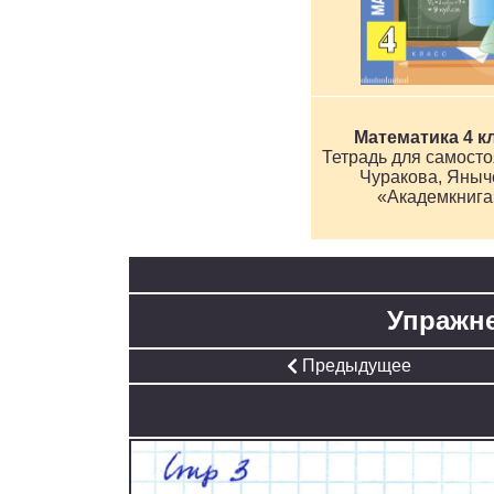
Математика 4 к
Чуракова, Яныч
«Академкнига
Упражне
Предыдущее