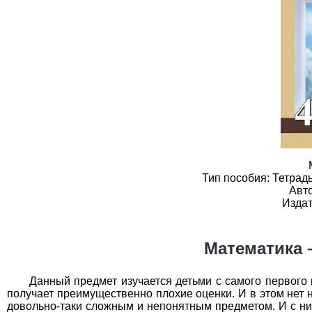
География
1
Геометрия
1
Информатика
1
История
1
Литература
1
Математика
1
Немецкий язык
1
Тип пособия: Тетрад
Авто
Издат
ОБЖ
1
Обществоведение
1
Математика 
Окружающий мир
1
Данный предмет изучается детьми с самого первого к
Русский язык
1
получает преимущественно плохие оценки. И в этом нет 
довольно-таки сложным и непонятным предметом. И с ним