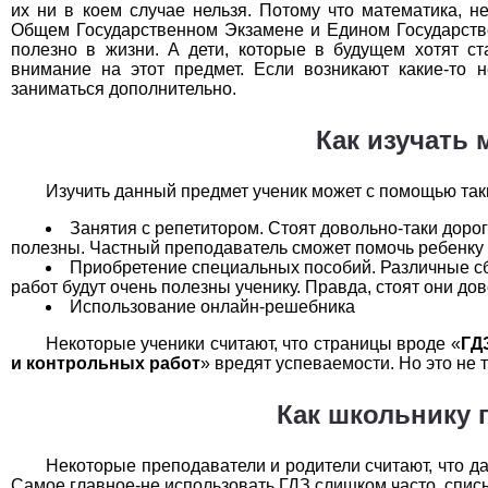
их ни в коем случае нельзя. Потому что математика, н
Технология
1
Общем Государственном Экзамене и Едином Государстве
полезно в жизни. А дети, которые в будущем хотят с
Физика
1
внимание на этот предмет. Если возникают какие-то 
заниматься дополнительно.
Французский язык
1
Как изучать 
Химия
1
Изучить данный предмет ученик может с помощью так
Черчение
1
Занятия с репетитором. Стоят довольно-таки дорог
Экология
1
полезны. Частный преподаватель сможет помочь ребенку
Приобретение специальных пособий. Различные сб
работ будут очень полезны ученику. Правда, стоят они дов
Экономика
1
Использование онлайн-решебника
Некоторые ученики считают, что страницы вроде «
ГД
и контрольных работ
» вредят успеваемости. Но это не т
Как школьнику 
Некоторые преподаватели и родители считают, что да
Самое главное-не использовать ГДЗ слишком часто, списы