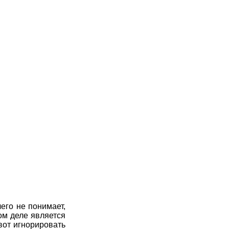
7
8
9
10
11
7
8
9
10
11
7
8
9
10
11
7
8
9
10
11
7
8
9
10
11
7
8
9
10
11
7
8
9
10
11
7
8
9
10
11
7
8
9
10
11
7
8
9
10
11
чего не понимает,
7
8
9
10
11
ом деле является
вот игнорировать