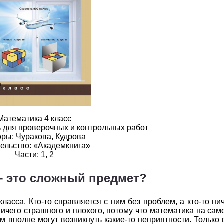
2
3
4
5
6
2
3
4
5
6
2
3
4
5
6
2
3
4
5
6
2
3
4
5
6
2
3
4
5
6
Математика 4 класс
2
3
4
5
6
ь для проверочных и контрольных работ
ры: Чуракова, Кудрова
ельство: «Академкнига»
2
3
4
5
6
Части: 1, 2
2
3
4
5
6
– это сложный предмет?
2
3
4
5
6
ласса. Кто-то справляется с ним без проблем, а кто-то ни
2
3
4
5
6
ничего страшного и плохого, потому что математика на сам
 вполне могут возникнуть какие-то неприятности. Только 