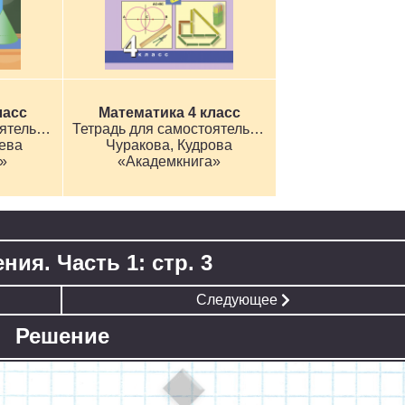
ласс
Математика 4 класс
Тетрадь для самостоятельной работы
Тетрадь для самостоятельной работы
ева
Чуракова, Кудрова
»
«Академкнига»
ния. Часть 1: стр. 3
Следующее
Решение