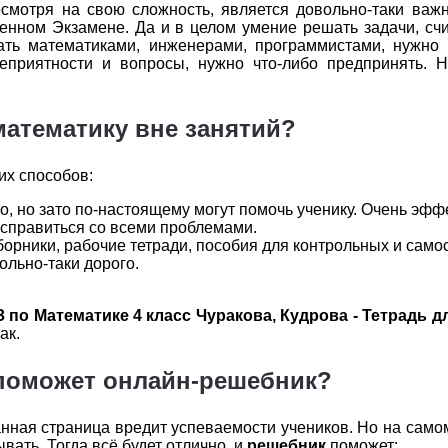
есмотря на свою сложность, является довольно-таки важ
2
3
4
5
6
нном Экзамене. Да и в целом умение решать задачи, счи
тать математиками, инженерами, программистами, нужно 
2
3
4
5
6
неприятности и вопросы, нужно что-либо предпринять. Н
2
3
4
5
6
математику вне занятий?
2
3
4
5
6
их способов:
2
3
4
5
6
о, но зато по-настоящему могут помочь ученику. Очень эфф
2
3
4
5
6
 справиться со всеми проблемами.
орники, рабочие тетради, пособия для контрольных и само
ольно-таки дорого.
2
3
4
5
6
З по Математике 4 класс Чуракова, Кудрова - Тетрадь 
ак.
поможет онлайн-решебник?
нная страница вредит успеваемости учеников. Но на самом 
вать. Тогда всё будет отлично, и
решебник
поможет: