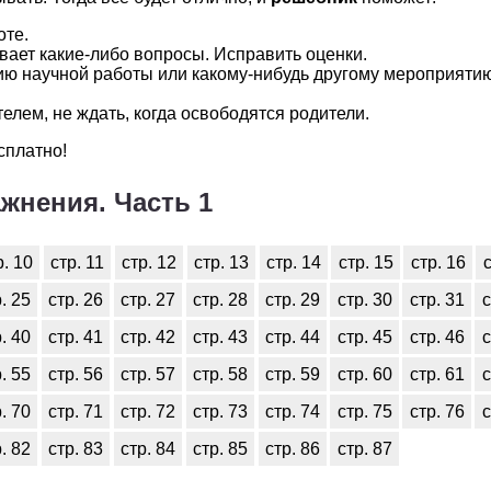
оте.
ывает какие-либо вопросы. Исправить оценки.
нию научной работы или какому-нибудь другому мероприят
елем, не ждать, когда освободятся родители.
сплатно!
жнения. Часть 1
р. 10
стр. 11
стр. 12
стр. 13
стр. 14
стр. 15
стр. 16
с
. 25
стр. 26
стр. 27
стр. 28
стр. 29
стр. 30
стр. 31
с
. 40
стр. 41
стр. 42
стр. 43
стр. 44
стр. 45
стр. 46
с
. 55
стр. 56
стр. 57
стр. 58
стр. 59
стр. 60
стр. 61
с
. 70
стр. 71
стр. 72
стр. 73
стр. 74
стр. 75
стр. 76
с
. 82
стр. 83
стр. 84
стр. 85
стр. 86
стр. 87