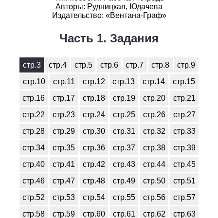
Авторы: Рудницкая, Юдачева
Издательство: «Вентана-Граф»
История
Часть 1. Задания
1
2
3
4
5
6
7
8
9
10
11
Литература
стр.3
стр.4
стр.5
стр.6
стр.7
стр.8
стр.9
1
2
3
4
5
6
7
8
9
10
11
стр.10
стр.11
стр.12
стр.13
стр.14
стр.15
Математика
стр.16
стр.17
стр.18
стр.19
стр.20
стр.21
стр.22
стр.23
стр.24
стр.25
стр.26
стр.27
1
2
3
4
5
6
7
8
9
10
11
стр.28
стр.29
стр.30
стр.31
стр.32
стр.33
Немецкий язык
стр.34
стр.35
стр.36
стр.37
стр.38
стр.39
1
2
3
4
5
6
7
8
9
10
11
стр.40
стр.41
стр.42
стр.43
стр.44
стр.45
ОБЖ
стр.46
стр.47
стр.48
стр.49
стр.50
стр.51
стр.52
стр.53
стр.54
стр.55
стр.56
стр.57
1
2
3
4
5
6
7
8
9
10
11
стр.58
стр.59
стр.60
стр.61
стр.62
стр.63