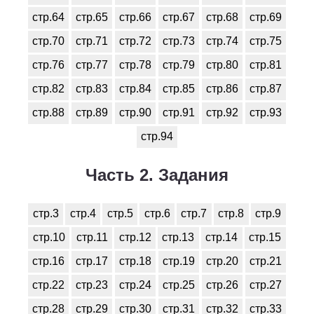
Обществоведение
стр.64
стр.65
стр.66
стр.67
стр.68
стр.69
1
2
3
4
5
6
7
8
9
10
11
стр.70
стр.71
стр.72
стр.73
стр.74
стр.75
Окружающий мир
стр.76
стр.77
стр.78
стр.79
стр.80
стр.81
стр.82
стр.83
стр.84
стр.85
стр.86
стр.87
1
2
3
4
5
6
7
8
9
10
11
стр.88
стр.89
стр.90
стр.91
стр.92
стр.93
Русский язык
стр.94
1
2
3
4
5
6
7
8
9
10
11
Часть 2. Задания
Технология
1
2
3
4
5
6
7
8
9
10
11
стр.3
стр.4
стр.5
стр.6
стр.7
стр.8
стр.9
стр.10
стр.11
стр.12
стр.13
стр.14
стр.15
Физика
стр.16
стр.17
стр.18
стр.19
стр.20
стр.21
1
2
3
4
5
6
7
8
9
10
11
стр.22
стр.23
стр.24
стр.25
стр.26
стр.27
Французский язык
стр.28
стр.29
стр.30
стр.31
стр.32
стр.33