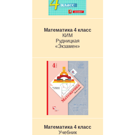
Математика 4 класс
КИМ
Рудницкая
«Экзамен»
Математика 4 класс
Учебник