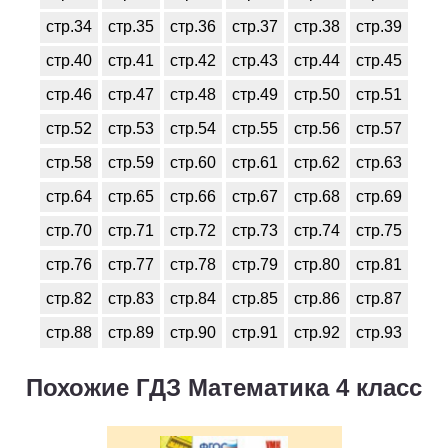
1
2
3
4
5
6
7
8
9
10
11
стр.34
стр.35
стр.36
стр.37
стр.38
стр.39
Химия
стр.40
стр.41
стр.42
стр.43
стр.44
стр.45
стр.46
стр.47
стр.48
стр.49
стр.50
стр.51
1
2
3
4
5
6
7
8
9
10
11
стр.52
стр.53
стр.54
стр.55
стр.56
стр.57
Черчение
стр.58
стр.59
стр.60
стр.61
стр.62
стр.63
1
2
3
4
5
6
7
8
9
10
11
стр.64
стр.65
стр.66
стр.67
стр.68
стр.69
Экология
стр.70
стр.71
стр.72
стр.73
стр.74
стр.75
стр.76
стр.77
стр.78
стр.79
стр.80
стр.81
1
2
3
4
5
6
7
8
9
10
11
стр.82
стр.83
стр.84
стр.85
стр.86
стр.87
Экономика
стр.88
стр.89
стр.90
стр.91
стр.92
стр.93
1
2
3
4
5
6
7
8
9
10
11
Похожие ГДЗ Математика 4 класс