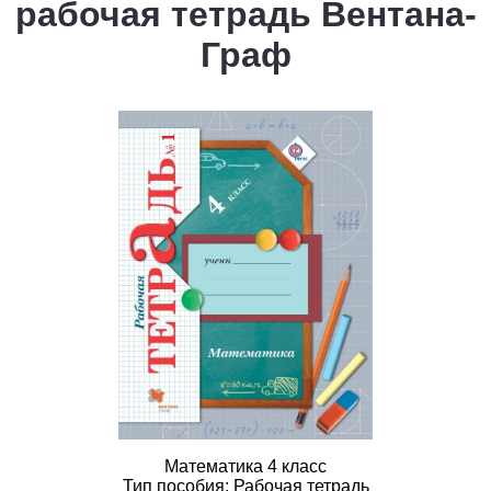
рабочая тетрадь Вентана-
1
2
3
4
5
6
7
8
9
10
11
Граф
Белорусский язык
1
2
3
4
5
6
7
8
9
10
11
Биология
1
2
3
4
5
6
7
8
9
10
11
География
1
2
3
4
5
6
7
8
9
10
11
Геометрия
1
2
3
4
5
6
7
8
9
10
11
Информатика
Математика 4 класс
1
2
3
4
5
6
7
8
9
10
11
Тип пособия: Рабочая тетрадь