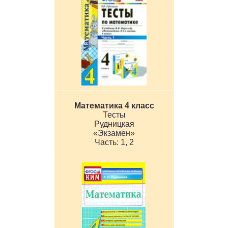
Математика 4 класс
Тесты
Рудницкая
«Экзамен»
1, 2