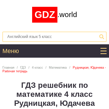
GDZ
.world
Меню
Алгебра
Главная
ГДЗ
4 класс
Математика
Рудницкая, Юдачева -
Рабочая тетрадь
1
2
3
4
5
6
7
8
9
10
11
ГДЗ решебник по
Английский язык
математике 4 класс
1
2
3
4
5
6
7
8
9
10
11
Рудницкая, Юдачева
Астрономия