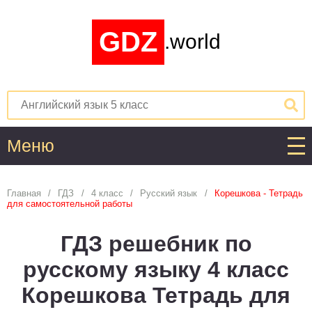
GDZ
.world
Меню
Алгебра
Главная
ГДЗ
4 класс
Русский язык
Корешкова - Тетрадь
для самостоятельной работы
1
2
3
4
5
6
7
8
9
10
11
ГДЗ решебник по
Английский язык
русскому языку 4 класс
1
2
3
4
5
6
7
8
9
10
11
Корешкова Тетрадь для
Астрономия