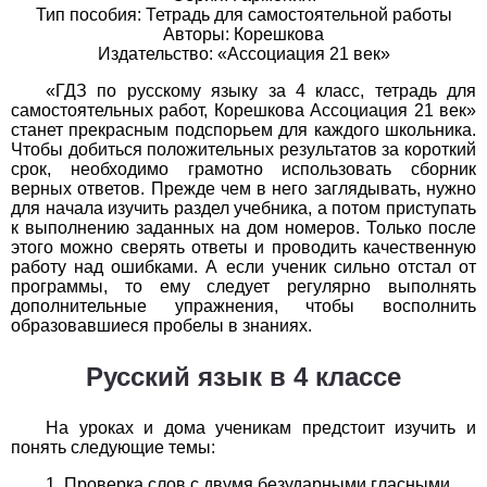
Тип пособия: Тетрадь для самостоятельной работы
Авторы: Корешкова
История
Издательство: «Ассоциация 21 век»
1
2
3
4
5
6
7
8
9
10
11
«ГДЗ по русскому языку за 4 класс, тетрадь для
самостоятельных работ, Корешкова Ассоциация 21 век»
Литература
станет прекрасным подспорьем для каждого школьника.
Чтобы добиться положительных результатов за короткий
срок, необходимо грамотно использовать сборник
1
2
3
4
5
6
7
8
9
10
11
верных ответов. Прежде чем в него заглядывать, нужно
для начала изучить раздел учебника, а потом приступать
Математика
к выполнению заданных на дом номеров. Только после
этого можно сверять ответы и проводить качественную
1
2
3
4
5
6
7
8
9
10
11
работу над ошибками. А если ученик сильно отстал от
программы, то ему следует регулярно выполнять
дополнительные упражнения, чтобы восполнить
Немецкий язык
образовавшиеся пробелы в знаниях.
1
2
3
4
5
6
7
8
9
10
11
Русский язык в 4 классе
ОБЖ
На уроках и дома ученикам предстоит изучить и
1
2
3
4
5
6
7
8
9
10
11
понять следующие темы:
Проверка слов с двумя безударными гласными.