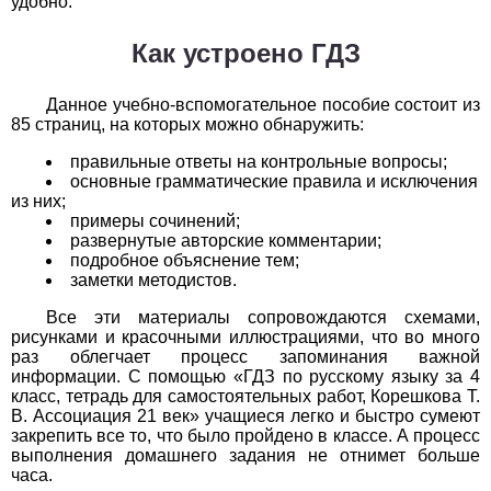
удобно.
1
2
3
4
5
6
7
8
9
10
11
Как устроено ГДЗ
Химия
Данное учебно-вспомогательное пособие состоит из
1
2
3
4
5
6
7
8
9
10
11
85 страниц, на которых можно обнаружить:
Черчение
правильные ответы на контрольные вопросы;
основные грамматические правила и исключения
из них;
1
2
3
4
5
6
7
8
9
10
11
примеры сочинений;
развернутые авторские комментарии;
Экология
подробное объяснение тем;
заметки методистов.
1
2
3
4
5
6
7
8
9
10
11
Все эти материалы сопровождаются схемами,
рисунками и красочными иллюстрациями, что во много
Экономика
раз облегчает процесс запоминания важной
информации. С помощью «ГДЗ по русскому языку за 4
1
2
3
4
5
6
7
8
9
10
11
класс, тетрадь для самостоятельных работ, Корешкова Т.
В. Ассоциация 21 век» учащиеся легко и быстро сумеют
закрепить все то, что было пройдено в классе. А процесс
выполнения домашнего задания не отнимет больше
часа.