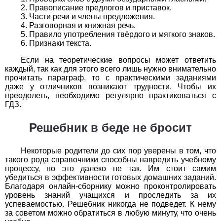
Обществоведение
Правописание предлогов и приставок.
Части речи и члены предложения.
1
2
3
4
5
6
7
8
9
10
11
Разговорная и книжная речь.
Правило употребления твёрдого и мягкого знаков.
Признаки текста.
Окружающий мир
Если на теоретические вопросы может ответить
1
2
3
4
5
6
7
8
9
10
11
каждый, так как для этого всего лишь нужно внимательно
прочитать параграф, то с практическими заданиями
Русский язык
даже у отличников возникают трудности. Чтобы их
преодолеть, необходимо регулярно практиковаться с
ГДЗ.
1
2
3
4
5
6
7
8
9
10
11
Решебник в беде не бросит
Технология
1
2
3
4
5
6
7
8
9
10
11
Некоторые родители до сих пор уверены в том, что
такого рода справочники способны навредить учебному
Физика
процессу, но это далеко не так. Им стоит самим
убедиться в эффективности готовых домашних заданий.
Благодаря онлайн-сборнику можно проконтролировать
1
2
3
4
5
6
7
8
9
10
11
уровень знаний учащихся и проследить за их
успеваемостью. Решебник никогда не подведет. К нему
Французский язык
за советом можно обратиться в любую минуту, что очень