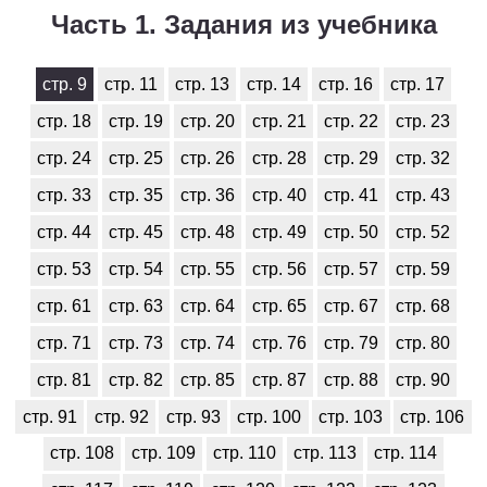
Часть 1. Задания из учебника
История
1
2
3
4
5
6
7
8
9
10
11
стр. 9
стр. 11
стр. 13
стр. 14
стр. 16
стр. 17
стр. 18
стр. 19
стр. 20
стр. 21
стр. 22
стр. 23
Литература
стр. 24
стр. 25
стр. 26
стр. 28
стр. 29
стр. 32
1
2
3
4
5
6
7
8
9
10
11
стр. 33
стр. 35
стр. 36
стр. 40
стр. 41
стр. 43
Математика
стр. 44
стр. 45
стр. 48
стр. 49
стр. 50
стр. 52
1
2
3
4
5
6
7
8
9
10
11
стр. 53
стр. 54
стр. 55
стр. 56
стр. 57
стр. 59
стр. 61
стр. 63
стр. 64
стр. 65
стр. 67
стр. 68
Немецкий язык
стр. 71
стр. 73
стр. 74
стр. 76
стр. 79
стр. 80
1
2
3
4
5
6
7
8
9
10
11
стр. 81
стр. 82
стр. 85
стр. 87
стр. 88
стр. 90
ОБЖ
стр. 91
стр. 92
стр. 93
стр. 100
стр. 103
стр. 106
1
2
3
4
5
6
7
8
9
10
11
стр. 108
стр. 109
стр. 110
стр. 113
стр. 114