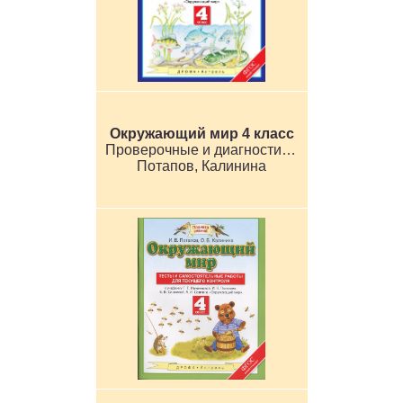
Окружающий мир 4 класс
Проверочные и диагностические работы
Потапов, Калинина