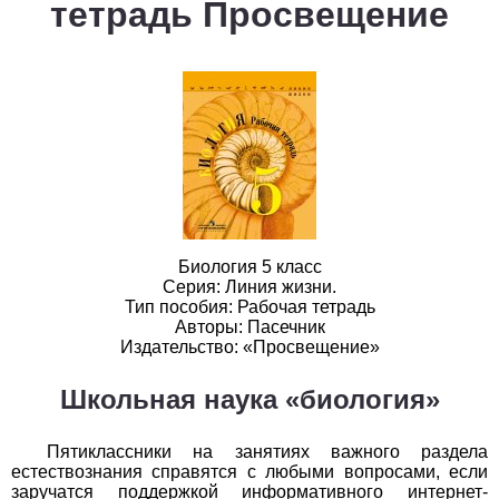
тетрадь Просвещение
1
2
3
4
5
6
7
8
9
10
11
Белорусский язык
1
2
3
4
5
6
7
8
9
10
11
Биология
1
2
3
4
5
6
7
8
9
10
11
География
Биология 5 класс
Серия: Линия жизни.
1
2
3
4
5
6
7
8
9
10
11
Тип пособия: Рабочая тетрадь
Авторы: Пасечник
Издательство: «Просвещение»
Геометрия
Школьная наука «биология»
1
2
3
4
5
6
7
8
9
10
11
Информатика
Пятиклассники на занятиях важного раздела
естествознания справятся с любыми вопросами, если
1
2
3
4
5
6
7
8
9
10
11
заручатся поддержкой информативного интернет-