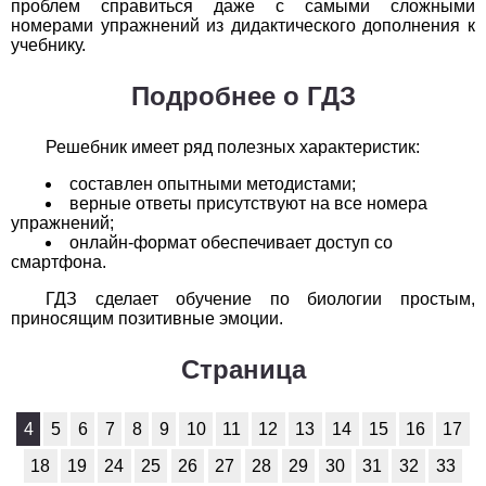
проблем справиться даже с самыми сложными
1
2
3
4
5
6
7
8
9
10
11
номерами упражнений из дидактического дополнения к
учебнику.
Химия
Подробнее о ГДЗ
1
2
3
4
5
6
7
8
9
10
11
Решебник имеет ряд полезных характеристик:
Черчение
составлен опытными методистами;
1
2
3
4
5
6
7
8
9
10
11
верные ответы присутствуют на все номера
упражнений;
онлайн-формат обеспечивает доступ со
Экология
смартфона.
1
2
3
4
5
6
7
8
9
10
11
ГДЗ сделает обучение по биологии простым,
приносящим позитивные эмоции.
Экономика
Страница
1
2
3
4
5
6
7
8
9
10
11
4
5
6
7
8
9
10
11
12
13
14
15
16
17
18
19
24
25
26
27
28
29
30
31
32
33