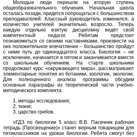
Обществоведение
Молодые люди перешли на вторую ступень
общеобразовательного обучения. Начальная школа
осталась позади, придется попрощаться с большинством
1
2
3
4
5
6
7
8
9
10
11
преподавателей. Классный руководитель изменился, а
количество учителей значительно возросло. Теперь
Окружающий мир
каждую отдельно взятую дисциплину ведёт свой
компетентный педагог. Ребятам предстоит
1
2
3
4
5
6
7
8
9
10
11
познакомиться со своими наставниками, произвести на
них положительное впечатление – большинство пройдут
с ними путь до одиннадцатого класса. Биология – не
Русский язык
исключение, начинается в пятом и заканчивается вместе
со школьным обучением. На старте школьники
1
2
3
4
5
6
7
8
9
10
11
продолжают курс «окружающего мира», рассматривают
элементарные понятия из ботаники, зоологии, экологии.
Технология
Для полноценного анализа программы обсудим
основные параграфы из теоретической части учебно-
методического комплекта:
1
2
3
4
5
6
7
8
9
10
11
методы исследования;
Физика
ткани;
царство грибов.
1
2
3
4
5
6
7
8
9
10
11
«ГДЗ по биологии 5 класс В.В. Пасечник рабочая
тетрадь (Просвещение)» станет верным товарищем для
Французский язык
пятиклассников на уроках биологии. Ребята смогут без