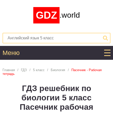
GDZ
.world
Меню
Алгебра
Главная
ГДЗ
5 класс
Биология
Пасечник - Рабочая
тетрадь
1
2
3
4
5
6
7
8
9
10
11
ГДЗ решебник по
Английский язык
биологии 5 класс
1
2
3
4
5
6
7
8
9
10
11
Пасечник рабочая
Астрономия