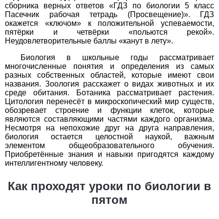
сборника верных ответов «ГДЗ по биологии 5 класс
Пасечник рабочая тетрадь (Просвещение)». ГДЗ
История
окажется «ключом» к положительной успеваемости,
пятёрки и четвёрки «польются рекой».
1
2
3
4
5
6
7
8
9
10
11
Неудовлетворительные баллы «канут в лету».
Литература
Биология в школьные годы рассматривает
многочисленные понятия и определения из самых
разных собственных областей, которые имеют свои
1
2
3
4
5
6
7
8
9
10
11
названия. Зоология расскажет о видах животных и их
среде обитания. Ботаника рассматривает растения.
Математика
Цитология перенесёт в микроскопический мир существ,
обозревает строение и функции клеток, которые
1
2
3
4
5
6
7
8
9
10
11
являются составляющими частями каждого организма.
Несмотря на непохожие друг на друга направления,
биология остается целостной наукой, важным
Немецкий язык
элементом общеобразовательного обучения.
Приобретённые знания и навыки пригодятся каждому
1
2
3
4
5
6
7
8
9
10
11
интеллигентному человеку.
ОБЖ
Как проходят уроки по биологии в
пятом
1
2
3
4
5
6
7
8
9
10
11