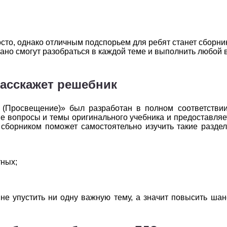
2
3
4
5
6
2
3
4
5
6
сто, однако отличным подспорьем для ребят станет сборни
2
3
4
5
6
но смогут разобраться в каждой теме и выполнить любой 
2
3
4
5
6
расскажет решебник
2
3
4
5
6
о (Просвещение)» был разработан в полном соответстви
2
3
4
5
6
е вопросы и темы оригинального учебника и предоставляе
сборником поможет самостоятельно изучить такие раздел
2
3
4
5
6
тных;
 не упустить ни одну важную тему, а значит повысить ша