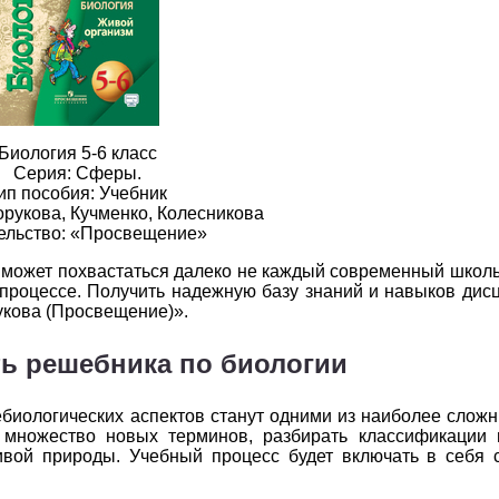
2
3
4
5
6
2
3
4
5
6
2
3
4
5
6
2
3
4
5
6
Биология 5-6 класс
Серия: Сферы.
2
3
4
5
6
ип пособия: Учебник
рукова, Кучменко, Колесникова
2
3
4
5
6
ельство: «Просвещение»
 может похвастаться далеко не каждый современный школь
2
3
4
5
6
 процессе. Получить надежную базу знаний и навыков ди
укова (Просвещение)».
2
3
4
5
6
ь решебника по биологии
2
3
4
5
6
ебиологических аспектов станут одними из наиболее слож
2
3
4
5
6
 множество новых терминов, разбирать классификации 
ивой природы. Учебный процесс будет включать в себя
2
3
4
5
6