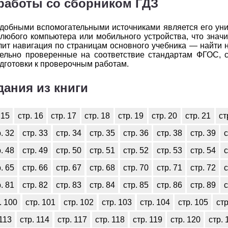
работы со сборником ГДЗ
одобными вспомогательными источниками является его ун
любого компьютера или мобильного устройства, что знач
лит навигация по страницам основного учебника — найти 
ательно проверенные на соответствие стандартам ФГОС, 
дготовки к проверочным работам.
дания из книги
 15
стр. 16
стр. 17
стр. 18
стр. 19
стр. 20
стр. 21
ст
. 32
стр. 33
стр. 34
стр. 35
стр. 36
стр. 38
стр. 39
с
. 48
стр. 49
стр. 50
стр. 51
стр. 52
стр. 53
стр. 54
с
. 65
стр. 66
стр. 67
стр. 68
стр. 70
стр. 71
стр. 72
с
. 81
стр. 82
стр. 83
стр. 84
стр. 85
стр. 86
стр. 89
с
. 100
стр. 101
стр. 102
стр. 103
стр. 104
стр. 105
стр
 113
стр. 114
стр. 117
стр. 118
стр. 119
стр. 120
стр. 