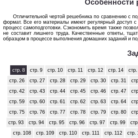
Особенности 
Отличительной чертой решебника по сравнению с п
формат. Все его материалы имеют регулярный доступ с 
процесс самоподготовки. Сэкономить время также позво
не составит лишнего труда. Качественные ответы, тщ
образцом в процессе выполнения домашних заданий и по
За
стр. 8
стр. 9
стр. 10
стр. 11
стр. 12
стр. 14
стр.
стр. 26
стр. 27
стр. 28
стр. 29
стр. 30
стр. 31
стр
стр. 42
стр. 43
стр. 44
стр. 45
стр. 46
стр. 47
стр
стр. 59
стр. 60
стр. 61
стр. 62
стр. 63
стр. 64
стр
стр. 75
стр. 76
стр. 77
стр. 78
стр. 79
стр. 80
стр
стр. 93
стр. 94
стр. 95
стр. 96
стр. 97
стр. 99
стр
стр. 108
стр. 109
стр. 110
стр. 111
стр. 112
стр.