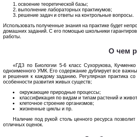
Технология
1
освоение теоретической базы;
выполнение лабораторных практикумов;
решение задач и ответы на контрольные вопросы.
Физика
1
Использовать полученные знания на практике будет непро
Французский язык
1
домашних заданий. С его помощью школьники гарантирова
работы.
Химия
1
О чем 
Черчение
1
«ГДЗ по Биологии 5-6 класс Сухорукова, Кучменк
Экология
1
одноименного УМК. Его содержание дублирует все важны
и решения к каждому заданию. Регулярная практика со 
Экономика
1
особенности развития живых существ;
окружающие природные процессы;
классификация по видам и типам растений и живо
клеточное строение организмов;
жизненные циклы и пр.
Наличие под рукой столь ценного ресурса позволит
отличных оценок.