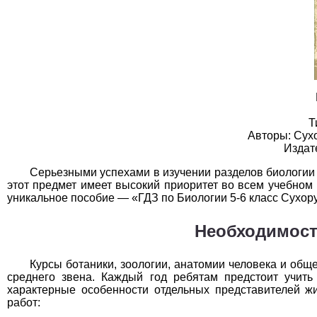
География
1
Геометрия
1
Информатика
1
История
1
Литература
1
Т
Авторы: Сухо
Математика
1
Издат
Серьезными успехами в изучении разделов биологии
Немецкий язык
1
этот предмет имеет высокий приоритет во всем учебном
уникальное пособие — «ГДЗ по Биологии 5-6 класс Сухор
ОБЖ
1
Необходимост
Обществоведение
1
Курсы ботаники, зоологии, анатомии человека и общ
Окружающий мир
1
среднего звена. Каждый год ребятам предстоит учить
характерные особенности отдельных представителей ж
Русский язык
1
работ: