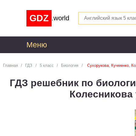
GDZ
.world
Меню
1
Главная
ГДЗ
5 класс
Биология
Сухорукова, Кучменко, Ко
Алгебра
1
ГДЗ решебник по биологии
Английский язык
1
Колесникова
Астрономия
1
Белорусский язык
1
Биология
1