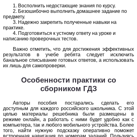
Восполнить недостающие знания по курсу.
1
2
3
4
5
6
7
8
9
10
11
Безошибочно выполнить домашнее задание по
предмету.
Химия
Надежно закрепить полученные навыки на
практике.
1
2
3
4
5
6
7
8
9
10
11
Подготовиться к устному ответу на уроке и
написанию проверочных тестов.
Черчение
Важно отметить, что для достижения эффективных
результатов в учебе ребята следует исключить
1
2
3
4
5
6
7
8
9
10
11
банальное списывание готовых ответов, а использовать
их лишь для самопроверки.
Экология
Особенности практики со
1
2
3
4
5
6
7
8
9
10
11
сборником ГДЗ
Экономика
Авторы пособия постарались сделать его
доступным для каждого российского школьника. С этой
1
2
3
4
5
6
7
8
9
10
11
целью материалы решебника были размещены в
режиме онлайн, а работать с ними будет удобно как с
компьютера, так и любого мобильного устройства. Более
того, найти нужную подсказку оперативно поможет
встроенная навигация по номерам заданий. Пользуясь