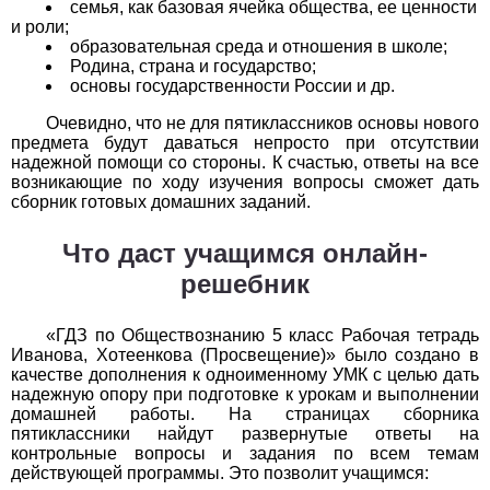
Обществоведение
семья, как базовая ячейка общества, ее ценности
и роли;
образовательная среда и отношения в школе;
1
2
3
4
5
6
7
8
9
10
11
Родина, страна и государство;
основы государственности России и др.
Окружающий мир
Очевидно, что не для пятиклассников основы нового
предмета будут даваться непросто при отсутствии
1
2
3
4
5
6
7
8
9
10
11
надежной помощи со стороны. К счастью, ответы на все
возникающие по ходу изучения вопросы сможет дать
Русский язык
сборник готовых домашних заданий.
1
2
3
4
5
6
7
8
9
10
11
Что даст учащимся онлайн-
решебник
Технология
1
2
3
4
5
6
7
8
9
10
11
«ГДЗ по Обществознанию 5 класс Рабочая тетрадь
Иванова, Хотеенкова (Просвещение)» было создано в
Физика
качестве дополнения к одноименному УМК с целью дать
надежную опору при подготовке к урокам и выполнении
домашней работы. На страницах сборника
1
2
3
4
5
6
7
8
9
10
11
пятиклассники найдут развернутые ответы на
контрольные вопросы и задания по всем темам
Французский язык
действующей программы. Это позволит учащимся: