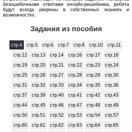
безошибочными ответами онлайн-решебника, ребята
будут всегда уверены в собственных знаниях и
возможностях.
Задания из пособия
стр.4
стр.5
стр.6
стр.7
стр.8
стр.10
стр.11
стр.12
стр.13
стр.14
стр.16
стр.17
стр.18
стр.19
стр.20
стр.21
стр.22
стр.23
стр.24
стр.25
стр.26
стр.27
стр.28
стр.29
стр.30
стр.31
стр.32
стр.33
стр.34
стр.35
стр.36
стр.37
стр.39
стр.40
стр.41
стр.42
стр.43
стр.44
стр.45
стр.46
стр.47
стр.48
стр.49
стр.50
стр.51
стр.52
стр.53
стр.54
стр.57
стр.60
стр.61
стр.62
стр.63
стр.64
стр.65