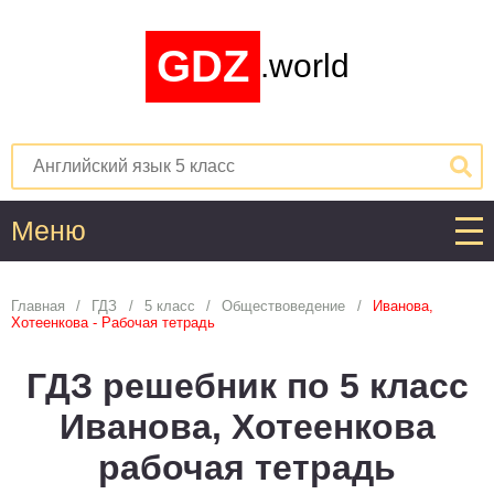
GDZ
.world
Меню
Алгебра
Главная
ГДЗ
5 класс
Обществоведение
Иванова,
Хотеенкова - Рабочая тетрадь
1
2
3
4
5
6
7
8
9
10
11
ГДЗ решебник по 5 класс
Английский язык
Иванова, Хотеенкова
1
2
3
4
5
6
7
8
9
10
11
рабочая тетрадь
Астрономия