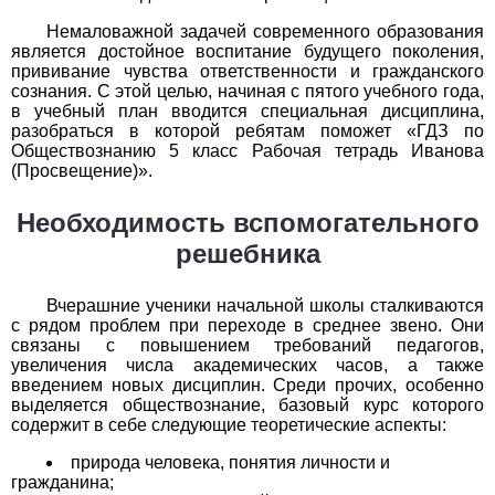
Немаловажной задачей современного образования
История
является достойное воспитание будущего поколения,
прививание чувства ответственности и гражданского
1
2
3
4
5
6
7
8
9
10
11
сознания. С этой целью, начиная с пятого учебного года,
в учебный план вводится специальная дисциплина,
Литература
разобраться в которой ребятам поможет «ГДЗ по
Обществознанию 5 класс Рабочая тетрадь Иванова
(Просвещение)».
1
2
3
4
5
6
7
8
9
10
11
Необходимость вспомогательного
Математика
решебника
1
2
3
4
5
6
7
8
9
10
11
Вчерашние ученики начальной школы сталкиваются
Немецкий язык
с рядом проблем при переходе в среднее звено. Они
связаны с повышением требований педагогов,
1
2
3
4
5
6
7
8
9
10
11
увеличения числа академических часов, а также
введением новых дисциплин. Среди прочих, особенно
выделяется обществознание, базовый курс которого
ОБЖ
содержит в себе следующие теоретические аспекты:
1
2
3
4
5
6
7
8
9
10
11
природа человека, понятия личности и
гражданина;