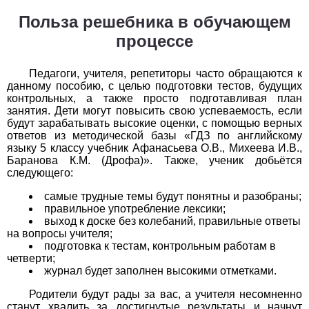
Обществоведение
Польза решебника в обучающем
1
2
3
4
5
6
7
8
9
10
11
процессе
Окружающий мир
Педагоги, учителя, репетиторы часто обращаются к
данному пособию, с целью подготовки тестов, будущих
1
2
3
4
5
6
7
8
9
10
11
контрольных, а также просто подготавливая план
занятия. Дети могут повысить свою успеваемость, если
Русский язык
будут зарабатывать высокие оценки, с помощью верных
ответов из методической базы «ГДЗ по английскому
языку 5 классу учебник Афанасьева О.В., Михеева И.В.,
1
2
3
4
5
6
7
8
9
10
11
Баранова К.М. (Дрофа)». Также, ученик добьётся
следующего:
Технология
самые трудные темы будут понятны и разобраны;
1
2
3
4
5
6
7
8
9
10
11
правильное употребление лексики;
выход к доске без колебаний, правильные ответы
на вопросы учителя;
Физика
подготовка к тестам, контрольным работам в
четверти;
1
2
3
4
5
6
7
8
9
10
11
журнал будет заполнен высокими отметками.
Французский язык
Родители будут рады за вас, а учителя несомненно
станут хвалить за достигнутые результаты и начнут