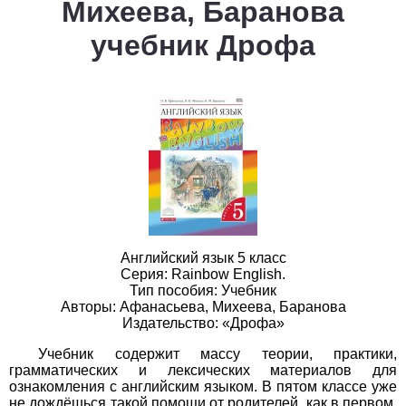
Михеева, Баранова
1
2
3
4
5
6
7
8
9
10
11
учебник Дрофа
Белорусский язык
1
2
3
4
5
6
7
8
9
10
11
Биология
1
2
3
4
5
6
7
8
9
10
11
География
1
2
3
4
5
6
7
8
9
10
11
Английский язык 5 класс
Серия: Rainbow English.
Геометрия
Тип пособия: Учебник
Авторы: Афанасьева, Михеева, Баранова
1
2
3
4
5
6
7
8
9
10
11
Издательство: «Дрофа»
Учебник содержит массу теории, практики,
Информатика
грамматических и лексических материалов для
ознакомления с английским языком. В пятом классе уже
1
2
3
4
5
6
7
8
9
10
11
не дождёшься такой помощи от родителей, как в первом,