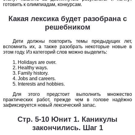
готовить к олимпиадам, конкурсам.
1
2
3
4
5
6
7
8
9
10
11
Какая лексика будет разобрана с
Химия
решебником
1
2
3
4
5
6
7
8
9
10
11
Дети должны повторить темы предыдущих лет,
Черчение
вспомнить их, а также разобрать некоторые новые в
этом году. Из категорий слов можно выделить:
1
2
3
4
5
6
7
8
9
10
11
Holidays are over.
Healthy ways.
Экология
Family history.
Jobs and careers.
1
2
3
4
5
6
7
8
9
10
11
Interests and hobbies.
Для этого предстоит выполнить множество
Экономика
практических работ, прежде чем в голове надёжно
зафиксируется новый лексический запас.
1
2
3
4
5
6
7
8
9
10
11
Стр. 5-10 Юнит 1. Каникулы
закончились. Шаг 1