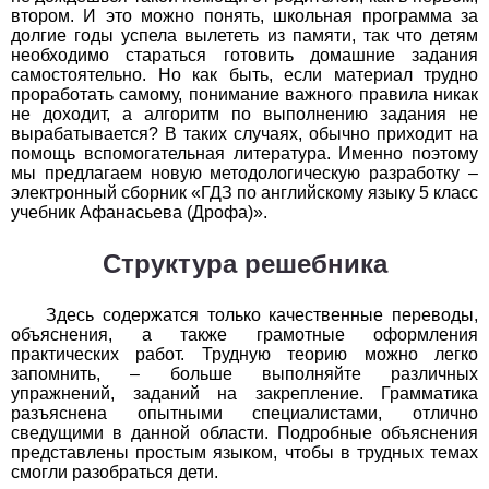
втором. И это можно понять, школьная программа за
долгие годы успела вылететь из памяти, так что детям
История
необходимо стараться готовить домашние задания
самостоятельно. Но как быть, если материал трудно
1
2
3
4
5
6
7
8
9
10
11
проработать самому, понимание важного правила никак
не доходит, а алгоритм по выполнению задания не
Литература
вырабатывается? В таких случаях, обычно приходит на
помощь вспомогательная литература. Именно поэтому
мы предлагаем новую методологическую разработку –
1
2
3
4
5
6
7
8
9
10
11
электронный сборник «ГДЗ по английскому языку 5 класс
учебник Афанасьева (Дрофа)».
Математика
Структура решебника
1
2
3
4
5
6
7
8
9
10
11
Немецкий язык
Здесь содержатся только качественные переводы,
объяснения, а также грамотные оформления
практических работ. Трудную теорию можно легко
1
2
3
4
5
6
7
8
9
10
11
запомнить, – больше выполняйте различных
упражнений, заданий на закрепление. Грамматика
ОБЖ
разъяснена опытными специалистами, отлично
сведущими в данной области. Подробные объяснения
1
2
3
4
5
6
7
8
9
10
11
представлены простым языком, чтобы в трудных темах
смогли разобраться дети.