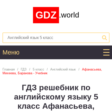
GDZ
.world
Меню
Алгебра
Главная
ГДЗ
5 класс
Английский язык
Афанасьева,
Михеева, Баранова - Учебник
1
2
3
4
5
6
7
8
9
10
11
ГДЗ решебник по
Английский язык
английскому языку 5
1
2
3
4
5
6
7
8
9
10
11
класс Афанасьева,
Астрономия