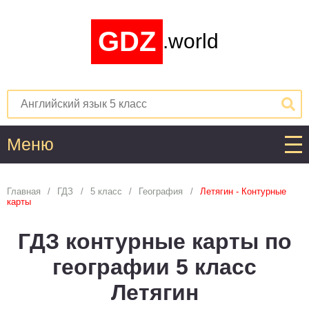
GDZ
.world
Меню
Алгебра
Главная
ГДЗ
5 класс
География
Летягин - Контурные
карты
1
2
3
4
5
6
7
8
9
10
11
ГДЗ контурные карты по
Английский язык
географии 5 класс
1
2
3
4
5
6
7
8
9
10
11
Летягин
Астрономия