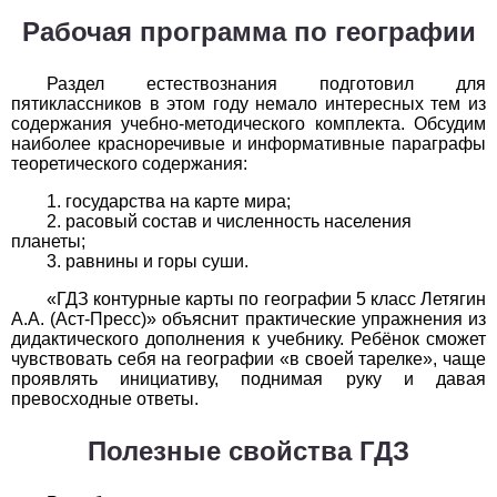
Обществоведение
Рабочая программа по географии
1
2
3
4
5
6
7
8
9
10
11
Раздел естествознания подготовил для
Окружающий мир
пятиклассников в этом году немало интересных тем из
содержания учебно-методического комплекта. Обсудим
наиболее красноречивые и информативные параграфы
1
2
3
4
5
6
7
8
9
10
11
теоретического содержания:
Русский язык
государства на карте мира;
расовый состав и численность населения
1
2
3
4
5
6
7
8
9
10
11
планеты;
равнины и горы суши.
Технология
«ГДЗ контурные карты по географии 5 класс Летягин
А.А. (Аст-Пресс)» объяснит практические упражнения из
1
2
3
4
5
6
7
8
9
10
11
дидактического дополнения к учебнику. Ребёнок сможет
чувствовать себя на географии «в своей тарелке», чаще
Физика
проявлять инициативу, поднимая руку и давая
превосходные ответы.
1
2
3
4
5
6
7
8
9
10
11
Полезные свойства ГДЗ
Французский язык