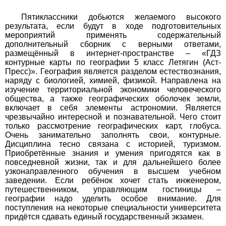
История
Пятиклассники добьются желаемого высокого
результата, если будут в ходе подготовительных
мероприятий применять содержательный
1
2
3
4
5
6
7
8
9
10
11
дополнительный сборник с верными ответами,
размещённый в интернет-пространстве – «ГДЗ
Литература
контурные карты по географии 5 класс Летягин (Аст-
Пресс)». География является разделом естествознания,
1
2
3
4
5
6
7
8
9
10
11
наряду с биологией, химией, физикой. Направлена на
изучение территориальной экономики человеческого
общества, а также географических оболочек земли,
Математика
включает в себя элементы астрономии. Является
чрезвычайно интересной и познавательной. Чего стоит
1
2
3
4
5
6
7
8
9
10
11
только рассмотрение географических карт, глобуса.
Очень занимательно заполнять свои, контурные.
Немецкий язык
Дисциплина тесно связана с историей, туризмом.
Приобретённые знания и умения пригодятся как в
повседневной жизни, так и для дальнейшего более
1
2
3
4
5
6
7
8
9
10
11
узконаправленного обучения в высшем учебном
заведении. Если ребёнок хочет стать инженером,
ОБЖ
путешественником, управляющим гостиницы –
географии надо уделить особое внимание. Для
1
2
3
4
5
6
7
8
9
10
11
поступления на некоторые специальности университета
придётся сдавать единый государственный экзамен.