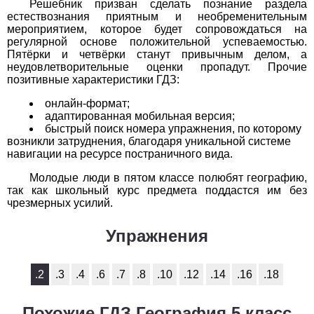
Решебник призван сделать познание раздела
1
2
3
4
5
6
7
8
9
10
11
естествознания приятным и необременительным
мероприятием, которое будет сопровождаться на
регулярной основе положительной успеваемостью.
Химия
Пятёрки и четвёрки станут привычным делом, а
неудовлетворительные оценки пропадут. Прочие
1
2
3
4
5
6
7
8
9
10
11
позитивные характеристики ГДЗ:
Черчение
онлайн-формат;
адаптированная мобильная версия;
быстрый поиск номера упражнения, по которому
1
2
3
4
5
6
7
8
9
10
11
возникли затруднения, благодаря уникальной системе
навигации на ресурсе постраничного вида.
Экология
Молодые люди в пятом классе полюбят географию,
1
2
3
4
5
6
7
8
9
10
11
так как школьный курс предмета поддастся им без
чрезмерных усилий.
Экономика
Упражнения
1
2
3
4
5
6
7
8
9
10
11
.2
.3
.4
.6
.7
.8
.10
.12
.14
.16
.18
Похожие ГДЗ География 5 класс