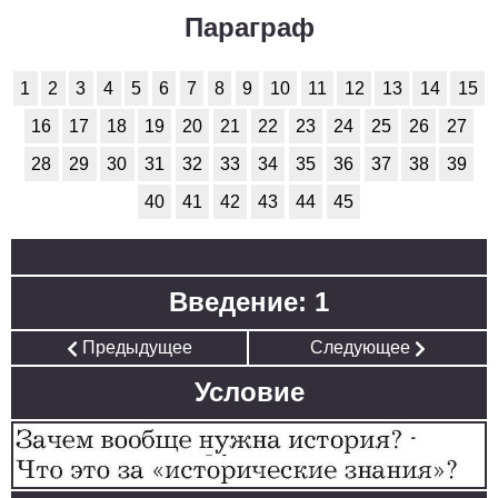
Обществоведение
Параграф
1
2
3
4
5
6
7
8
9
10
11
1
2
3
4
5
6
7
8
9
10
11
12
13
14
15
Окружающий мир
16
17
18
19
20
21
22
23
24
25
26
27
1
2
3
4
5
6
7
8
9
10
11
28
29
30
31
32
33
34
35
36
37
38
39
Русский язык
40
41
42
43
44
45
1
2
3
4
5
6
7
8
9
10
11
Технология
Введение: 1
1
2
3
4
5
6
7
8
9
10
11
Предыдущее
Следующее
Физика
Условие
1
2
3
4
5
6
7
8
9
10
11
Французский язык