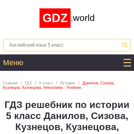
GDZ
.world
Меню
Алгебра
Главная
ГДЗ
5 класс
История
Данилов, Сизова,
Кузнецов, Кузнецова, Николаева - Учебник
1
2
3
4
5
6
7
8
9
10
11
ГДЗ решебник по истории
Английский язык
5 класс Данилов, Сизова,
1
2
3
4
5
6
7
8
9
10
11
Кузнецов, Кузнецова,
Астрономия