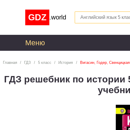
GDZ
.world
Меню
1
Главная
ГДЗ
5 класс
История
Вигасин, Годер, Свенцицкая
Алгебра
1
ГДЗ решебник по истории 5
Английский язык
1
учебн
Астрономия
1
Белорусский язык
1
Биология
1