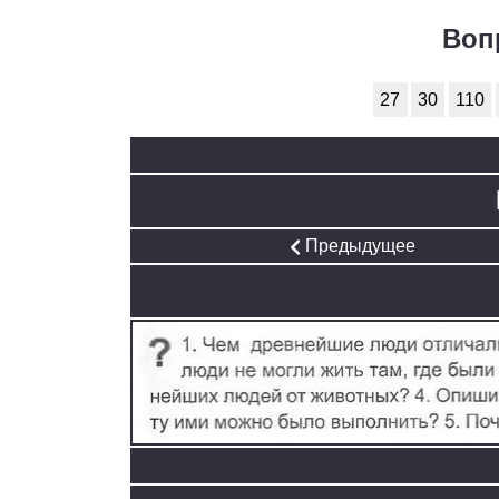
Технология
1
Воп
Физика
1
27
30
110
Французский язык
1
Химия
1
Черчение
1
Предыдущее
Экология
1
Экономика
1