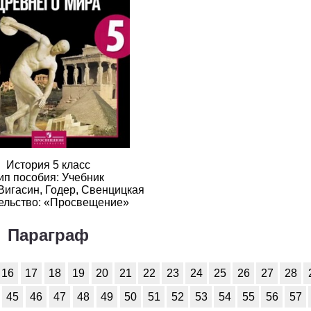
2
3
4
5
6
2
3
4
5
6
2
3
4
5
6
2
3
4
5
6
2
3
4
5
6
2
3
4
5
6
История 5 класс
2
3
4
5
6
ип пособия: Учебник
Вигасин, Годер, Свенцицкая
ельство: «Просвещение»
2
3
4
5
6
Параграф
2
3
4
5
6
2
3
4
5
6
16
17
18
19
20
21
22
23
24
25
26
27
28
2
3
4
5
6
45
46
47
48
49
50
51
52
53
54
55
56
57