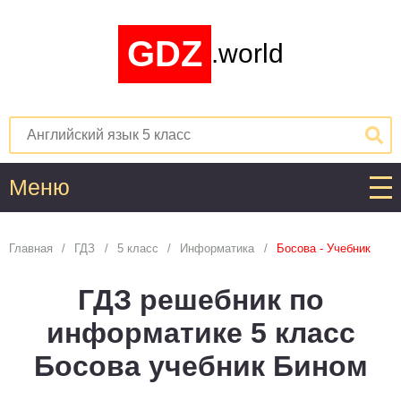
GDZ
.world
Меню
Алгебра
Главная
ГДЗ
5 класс
Информатика
Босова - Учебник
1
2
3
4
5
6
7
8
9
10
11
ГДЗ решебник по
Английский язык
информатике 5 класс
1
2
3
4
5
6
7
8
9
10
11
Босова учебник Бином
Астрономия