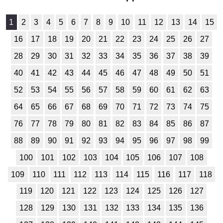
История
1
2
3
4
5
6
7
8
9
10
11
12
13
14
15
1
2
3
4
5
6
7
8
9
10
11
16
17
18
19
20
21
22
23
24
25
26
27
28
29
30
31
32
33
34
35
36
37
38
39
Литература
40
41
42
43
44
45
46
47
48
49
50
51
1
2
3
4
5
6
7
8
9
10
11
52
53
54
55
56
57
58
59
60
61
62
63
Математика
64
65
66
67
68
69
70
71
72
73
74
75
1
2
3
4
5
6
7
8
9
10
11
76
77
78
79
80
81
82
83
84
85
86
87
88
89
90
91
92
93
94
95
96
97
98
99
Немецкий язык
100
101
102
103
104
105
106
107
108
1
2
3
4
5
6
7
8
9
10
11
109
110
111
112
113
114
115
116
117
118
ОБЖ
119
120
121
122
123
124
125
126
127
1
2
3
4
5
6
7
8
9
10
11
128
129
130
131
132
133
134
135
136