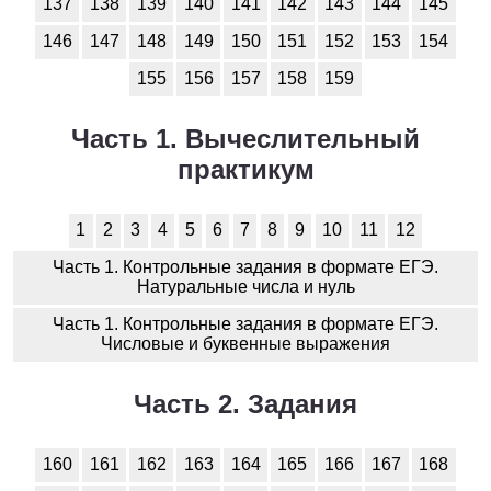
137
138
139
140
141
142
143
144
145
Обществоведение
146
147
148
149
150
151
152
153
154
1
2
3
4
5
6
7
8
9
10
11
155
156
157
158
159
Окружающий мир
Часть 1. Вычеслительный
1
2
3
4
5
6
7
8
9
10
11
практикум
Русский язык
1
2
3
4
5
6
7
8
9
10
11
12
1
2
3
4
5
6
7
8
9
10
11
Часть 1. Контрольные задания в формате ЕГЭ.
Технология
Натуральные числа и нуль
Часть 1. Контрольные задания в формате ЕГЭ.
1
2
3
4
5
6
7
8
9
10
11
Числовые и буквенные выражения
Физика
Часть 2. Задания
1
2
3
4
5
6
7
8
9
10
11
160
161
162
163
164
165
166
167
168
Французский язык