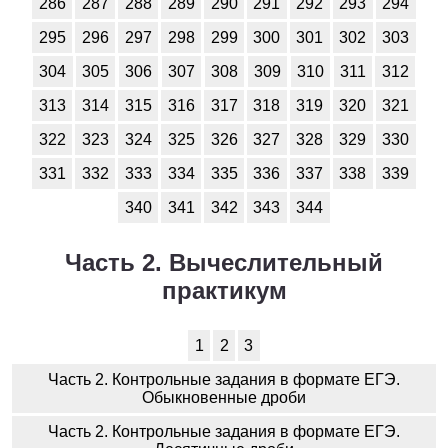
286
287
288
289
290
291
292
293
294
295
296
297
298
299
300
301
302
303
304
305
306
307
308
309
310
311
312
313
314
315
316
317
318
319
320
321
322
323
324
325
326
327
328
329
330
331
332
333
334
335
336
337
338
339
340
341
342
343
344
Часть 2. Вычеслительный
практикум
1
2
3
Часть 2. Контрольные задания в формате ЕГЭ.
Обыкновенные дроби
Часть 2. Контрольные задания в формате ЕГЭ.