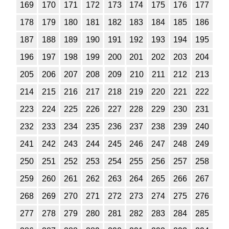
169
170
171
172
173
174
175
176
177
1
2
3
4
5
6
7
8
9
10
11
178
179
180
181
182
183
184
185
186
Химия
187
188
189
190
191
192
193
194
195
1
2
3
4
5
6
7
8
9
10
11
196
197
198
199
200
201
202
203
204
Черчение
205
206
207
208
209
210
211
212
213
214
215
216
217
218
219
220
221
222
1
2
3
4
5
6
7
8
9
10
11
223
224
225
226
227
228
229
230
231
Экология
232
233
234
235
236
237
238
239
240
1
2
3
4
5
6
7
8
9
10
11
241
242
243
244
245
246
247
248
249
Экономика
250
251
252
253
254
255
256
257
258
259
260
261
262
263
264
265
266
267
1
2
3
4
5
6
7
8
9
10
11
268
269
270
271
272
273
274
275
276
277
278
279
280
281
282
283
284
285