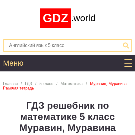
GDZ
.world
Меню
Алгебра
Главная
ГДЗ
5 класс
Математика
Муравин, Муравина -
Рабочая тетрадь
1
2
3
4
5
6
7
8
9
10
11
ГДЗ решебник по
Английский язык
математике 5 класс
1
2
3
4
5
6
7
8
9
10
11
Муравин, Муравина
Астрономия