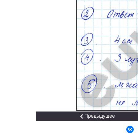
Предыдущее