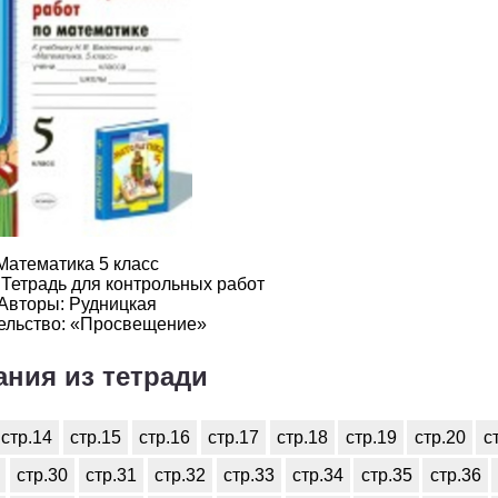
2
3
4
5
6
2
3
4
5
6
2
3
4
5
6
2
3
4
5
6
2
3
4
5
6
2
3
4
5
6
Математика 5 класс
2
3
4
5
6
 Тетрадь для контрольных работ
Авторы: Рудницкая
ельство: «Просвещение»
2
3
4
5
6
ания из тетради
2
3
4
5
6
2
3
4
5
6
стр.14
стр.15
стр.16
стр.17
стр.18
стр.19
стр.20
с
2
3
4
5
6
стр.30
стр.31
стр.32
стр.33
стр.34
стр.35
стр.36