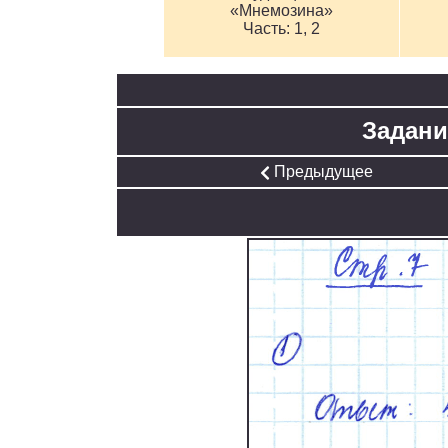
«Мнемозина»
1, 2
Задани
Предыдущее