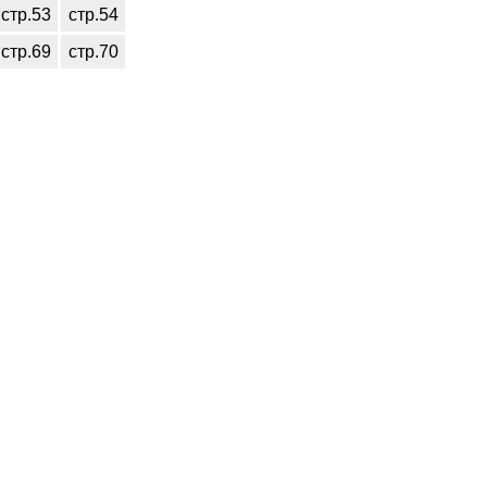
7
8
9
10
11
стр.53
стр.54
стр.69
стр.70
7
8
9
10
11
7
8
9
10
11
7
8
9
10
11
7
8
9
10
11
7
8
9
10
11
7
8
9
10
11