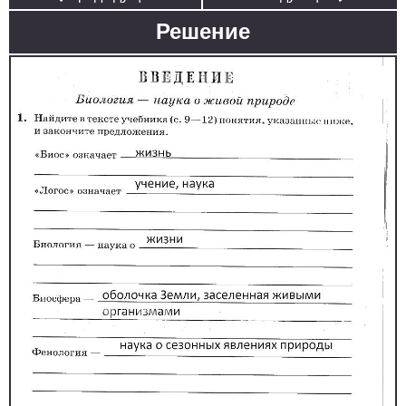
Обществоведение
Решение
1
2
3
4
5
6
7
8
9
10
11
Окружающий мир
1
2
3
4
5
6
7
8
9
10
11
Русский язык
1
2
3
4
5
6
7
8
9
10
11
Технология
1
2
3
4
5
6
7
8
9
10
11
Физика
1
2
3
4
5
6
7
8
9
10
11
Французский язык