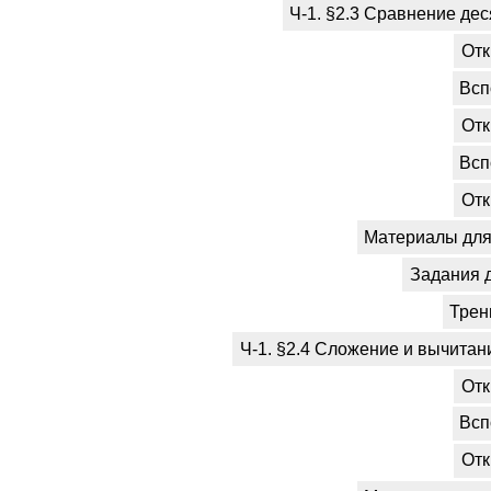
Ч-1. §2.3 Сравнение де
Отк
Всп
Отк
Всп
Отк
Материалы для 
Задания 
Трен
Ч-1. §2.4 Сложение и вычитан
Отк
Всп
Отк