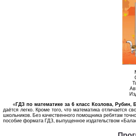
География
1
Геометрия
1
Информатика
1
История
1
Литература
1
Математика
1
Немецкий язык
1
Т
Ав
ОБЖ
1
Из
Обществоведение
1
«
ГДЗ по математике за 6 класс Козлова, Рубин, 
даётся легко. Кроме того, что математика отличается с
Окружающий мир
1
школьников. Без качественного помощника ребятам точно
пособие формата ГДЗ, выпущенное издательством «Бала
Русский язык
1
Прог