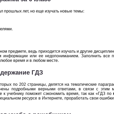
2
3
4
5
6
ал прошлых лет, но еще изучать новые темы:
2
3
4
5
6
2
3
4
5
6
елями.
2
3
4
5
6
2
3
4
5
6
ном предмете, ведь приходится изучать и другие дисциплин
ем информации или ее недопониманием. Заполнить все 
2
3
4
5
6
 любое время и в любом месте.
2
3
4
5
6
держание ГДЗ
которых по 202 страницы, делятся на тематические параг
ечены подробными верными ответами, в связи с этим 
е к учебнику поможет сэкономить время, так как «ГДЗ по
специальном ресурсе в Интернете, проработать свои ошибки