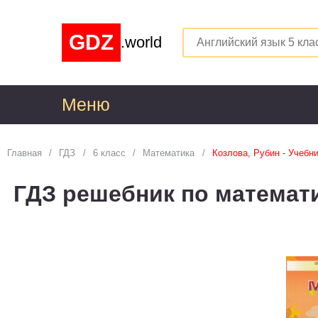
GDZ
.world
Меню
1
Главная
ГДЗ
6 класс
Математика
Козлова, Рубин - Учебн
Алгебра
1
ГДЗ решебник по математи
Английский язык
1
Астрономия
1
Белорусский язык
1
Биология
1