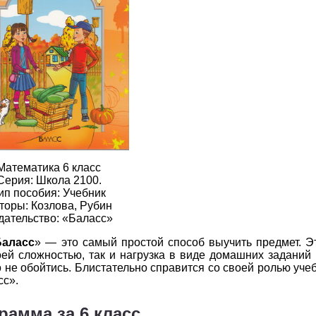
2
3
4
5
6
2
3
4
5
6
2
3
4
5
6
2
3
4
5
6
2
3
4
5
6
2
3
4
5
6
Математика 6 класс
2
3
4
5
6
Серия: Школа 2100.
ип пособия: Учебник
торы: Козлова, Рубин
2
3
4
5
6
дательство: «Баласс»
2
3
4
5
6
Баласс
» — это самый простой способ выучить предмет. Э
воей сложностью, так и нагрузка в виде домашних задани
2
3
4
5
6
 не обойтись. Блистательно справится со своей ролью уче
сс».
2
3
4
5
6
рамма за 6 класс