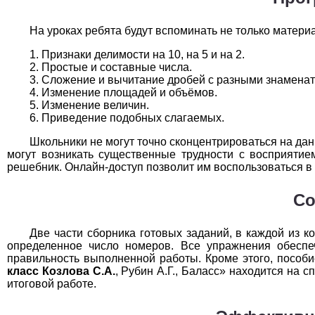
Технология
1
На уроках ребята будут вспоминать не только матери
Физика
1
Признаки делимости на 10, на 5 и на 2.
Простые и составные числа.
Французский язык
1
Сложение и вычитание дробей с разными знаменат
Изменение площадей и объёмов.
Химия
1
Изменение величин.
Приведение подобных слагаемых.
Черчение
1
Школьники не могут точно сконцентрироваться на дан
могут возникать существенные трудности с восприяти
Экология
1
решебник. Онлайн-доступ позволит им воспользоваться в
Экономика
1
Со
Две части сборника готовых заданий, в каждой из 
определенное число номеров. Все упражнения обесп
правильность выполненной работы. Кроме этого, пособи
класс Козлова С.А.
, Рубин А.Г., Баласс» находится на 
итоговой работе.