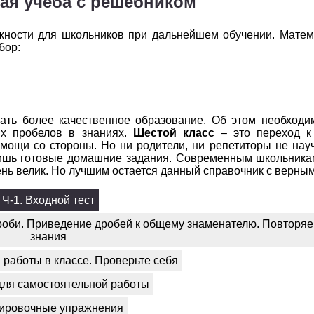
я учеба с решебником
жности для школьников при дальнейшем обучении. Матем
бор:
ть более качественное образование. Об этом необходи
ких пробелов в знаниях.
Шестой класс
– это переход к
мощи со стороны. Но ни родители, ни репетиторы не нау
лишь готовые домашние задания. Современным школьника
ень велик. Но лучшим остается данный справочник с верным
Ч-1. Входной тест
дроби. Приведение дробей к общему знаменателю. Повторя
знания
работы в классе. Проверьте себя
для самостоятельной работы
ировочные упражнения