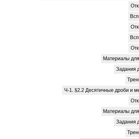
Отк
Всп
Отк
Всп
Отк
Материалы для 
Задания 
Трен
Ч-1. §2.2 Десятичные дроби и м
Отк
Материалы для 
Задания 
Трен