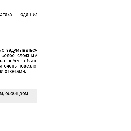
атика — один из
мо задумываться
 более сложным
чат ребенка быть
м очень повезло,
и ответами.
ем, обобщаем