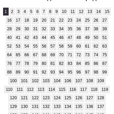
История
1
2
3
4
5
6
7
8
9
10
11
12
13
14
15
1
2
3
4
5
6
7
8
9
10
11
16
17
18
19
20
21
22
23
24
25
26
27
28
29
30
31
32
33
34
35
36
37
38
39
Литература
40
41
42
43
44
45
46
47
48
49
50
51
1
2
3
4
5
6
7
8
9
10
11
52
53
54
55
56
57
58
59
60
61
62
63
Математика
64
65
66
67
68
69
70
71
72
73
74
75
1
2
3
4
5
6
7
8
9
10
11
76
77
78
79
80
81
82
83
84
85
86
87
88
89
90
91
92
93
94
95
96
97
98
99
Немецкий язык
100
101
102
103
104
106
107
108
109
1
2
3
4
5
6
7
8
9
10
11
110
111
112
113
114
115
116
117
118
119
ОБЖ
120
121
122
123
124
125
126
127
128
1
2
3
4
5
6
7
8
9
10
11
129
130
131
132
133
134
135
136
137