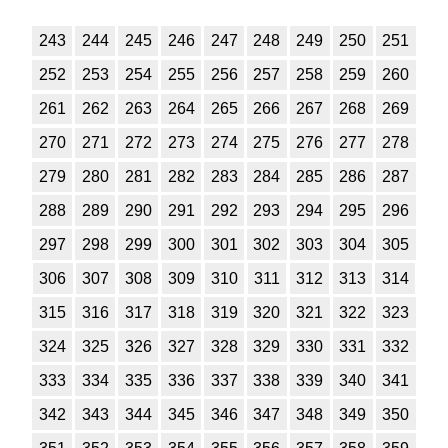
1
2
3
4
5
6
7
8
9
10
11
243
244
245
246
247
248
249
250
251
Химия
252
253
254
255
256
257
258
259
260
1
2
3
4
5
6
7
8
9
10
11
261
262
263
264
265
266
267
268
269
270
271
272
273
274
275
276
277
278
Черчение
279
280
281
282
283
284
285
286
287
1
2
3
4
5
6
7
8
9
10
11
288
289
290
291
292
293
294
295
296
Экология
297
298
299
300
301
302
303
304
305
1
2
3
4
5
6
7
8
9
10
11
306
307
308
309
310
311
312
313
314
315
316
317
318
319
320
321
322
323
Экономика
324
325
326
327
328
329
330
331
332
1
2
3
4
5
6
7
8
9
10
11
333
334
335
336
337
338
339
340
341
342
343
344
345
346
347
348
349
350