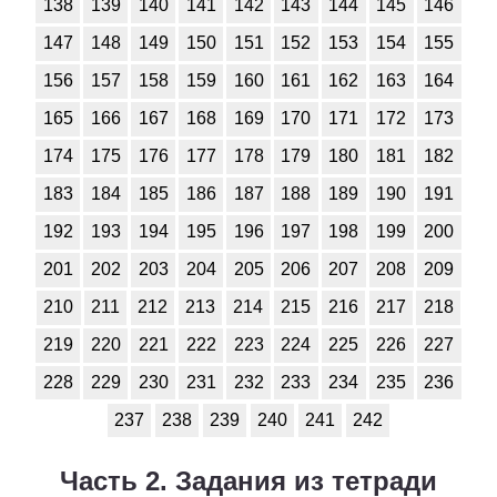
Обществоведение
138
139
140
141
142
143
144
145
146
147
148
149
150
151
152
153
154
155
1
2
3
4
5
6
7
8
9
10
11
156
157
158
159
160
161
162
163
164
Окружающий мир
165
166
167
168
169
170
171
172
173
1
2
3
4
5
6
7
8
9
10
11
174
175
176
177
178
179
180
181
182
Русский язык
183
184
185
186
187
188
189
190
191
192
193
194
195
196
197
198
199
200
1
2
3
4
5
6
7
8
9
10
11
201
202
203
204
205
206
207
208
209
Технология
210
211
212
213
214
215
216
217
218
1
2
3
4
5
6
7
8
9
10
11
219
220
221
222
223
224
225
226
227
Физика
228
229
230
231
232
233
234
235
236
237
238
239
240
241
242
1
2
3
4
5
6
7
8
9
10
11
Французский язык
Часть 2. Задания из тетради