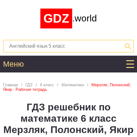
GDZ
.world
Меню
Алгебра
Главная
ГДЗ
6 класс
Математика
Мерзляк, Полонский,
Якир - Рабочая тетрадь
1
2
3
4
5
6
7
8
9
10
11
ГДЗ решебник по
Английский язык
математике 6 класс
1
2
3
4
5
6
7
8
9
10
11
Мерзляк, Полонский, Якир
Астрономия