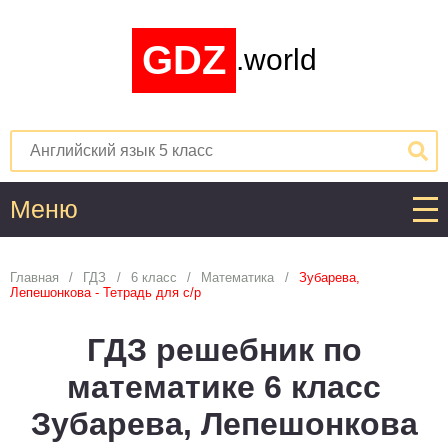
GDZ
.world
Меню
Алгебра
Главная
ГДЗ
6 класс
Математика
Зубарева,
Лепешонкова - Тетрадь для с/р
1
2
3
4
5
6
7
8
9
10
11
ГДЗ решебник по
Английский язык
математике 6 класс
1
2
3
4
5
6
7
8
9
10
11
Зубарева, Лепешонкова
Астрономия