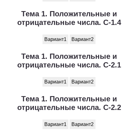
Обществоведение
Тема 1. Положительные и
1
2
3
4
5
6
7
8
9
10
11
отрицательные числа. С-1.4
Окружающий мир
Вариант1
Вариант2
1
2
3
4
5
6
7
8
9
10
11
Русский язык
Тема 1. Положительные и
отрицательные числа. С-2.1
1
2
3
4
5
6
7
8
9
10
11
Технология
Вариант1
Вариант2
1
2
3
4
5
6
7
8
9
10
11
Тема 1. Положительные и
Физика
отрицательные числа. С-2.2
1
2
3
4
5
6
7
8
9
10
11
Вариант1
Вариант2
Французский язык