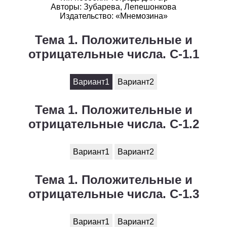
Авторы: Зубарева, Лепешонкова
Издательство: «Мнемозина»
История
Тема 1. Положительные и
1
2
3
4
5
6
7
8
9
10
11
отрицательные числа. С-1.1
Литература
1
2
3
4
5
6
7
8
9
10
11
Вариант1
Вариант2
Математика
Тема 1. Положительные и
отрицательные числа. С-1.2
1
2
3
4
5
6
7
8
9
10
11
Немецкий язык
Вариант1
Вариант2
1
2
3
4
5
6
7
8
9
10
11
Тема 1. Положительные и
ОБЖ
отрицательные числа. С-1.3
1
2
3
4
5
6
7
8
9
10
11
Вариант1
Вариант2