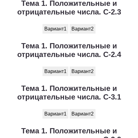
Тема 1. Положительные и
1
2
3
4
5
6
7
8
9
10
11
отрицательные числа. С-2.3
Химия
Вариант1
Вариант2
1
2
3
4
5
6
7
8
9
10
11
Тема 1. Положительные и
Черчение
отрицательные числа. С-2.4
1
2
3
4
5
6
7
8
9
10
11
Экология
Вариант1
Вариант2
1
2
3
4
5
6
7
8
9
10
11
Тема 1. Положительные и
отрицательные числа. С-3.1
Экономика
1
2
3
4
5
6
7
8
9
10
11
Вариант1
Вариант2
Тема 1. Положительные и