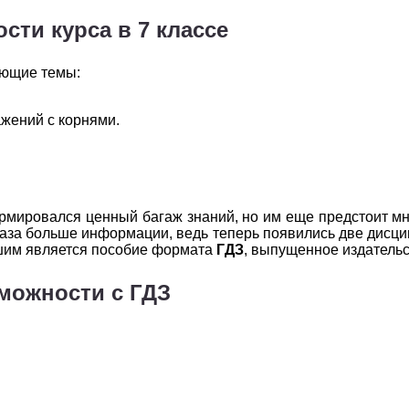
2
3
4
5
6
сти курса в 7 классе
2
3
4
5
6
ующие темы:
2
3
4
5
6
жений с корнями.
2
3
4
5
6
2
3
4
5
6
2
3
4
5
6
рмировался ценный багаж знаний, но им еще предстоит мн
аза больше информации, ведь теперь появились две дисци
2
3
4
5
6
чшим является пособие формата
ГДЗ
, выпущенное издатель
можности с ГДЗ