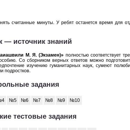
анять считанные минуты. У ребят останется время для о
к — источник знаний
Гаиашвили М. Я. (Экзамен)»
полностью соответствует тр
особию. Со сборником верных ответов можно подготовит
едпочтение изучению гуманитарных наук, сумеют полюбит
ми подростков.
рольные задания
№4
№5
№6
№7
№8
№9
№10
кие тестовые задания