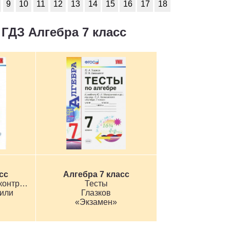
9
10
11
12
13
14
15
16
17
18
ГДЗ Алгебра 7 класс
сс
Алгебра 7 класс
Самостоятельные и контрольные работы
Тесты
вили
Глазков
«Экзамен»