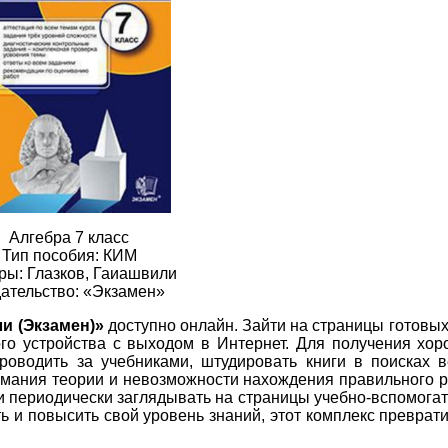
2
3
4
5
6
2
3
4
5
6
2
3
4
5
6
2
3
4
5
6
2
3
4
5
6
2
3
4
5
6
Алгебра 7 класс
2
3
4
5
6
Тип пособия: КИМ
ры: Глазков, Гаиашвили
ательство: «Экзамен»
2
3
4
5
6
ли (Экзамен)»
доступно онлайн. Зайти на страницы готовых
2
3
4
5
6
ого устройства с выходом в Интернет. Для получения хо
оводить за учебниками, штудировать книги в поисках в
2
3
4
5
6
нимания теории и невозможности нахождения правильного 
и периодически заглядывать на страницы учебно-вспомогат
ть и повысить свой уровень знаний, этот комплекс преврат
2
3
4
5
6