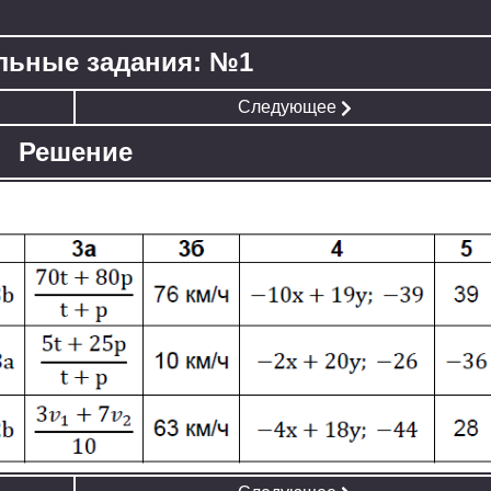
льные задания: №1
Следующее
Решение