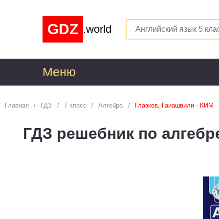
GDZ
.world
Меню
1
Главная
ГДЗ
7 класс
Алгебра
Глазков, Гаиашвили - КИМ
Алгебра
1
ГДЗ решебник по алгебре
Английский язык
1
Астрономия
1
Белорусский язык
1
Биология
1