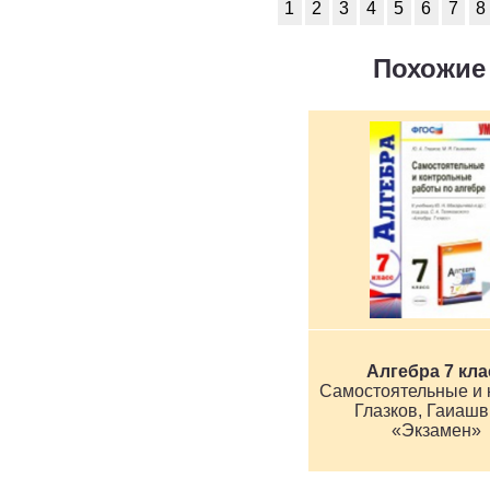
1
2
3
4
5
6
7
8
Похожие 
Алгебра 7 кла
Глазков, Гаиаш
«Экзамен»