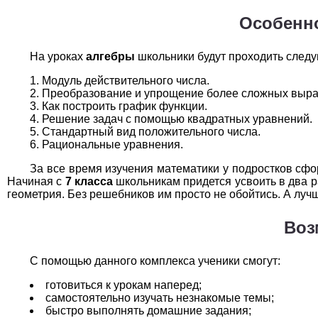
Технология
1
Особенно
Физика
1
На уроках
алгебры
школьники будут проходить след
Французский язык
1
Модуль действительного числа.
Преобразование и упрощение более сложных выра
Химия
1
Как построить график функции.
Решение задач с помощью квадратных уравнений.
Черчение
1
Стандартный вид положительного числа.
Рациональные уравнения.
Экология
1
За все время изучения математики у подростков сфо
Начиная с
7 класса
школьникам придется усвоить в два р
Экономика
1
геометрия. Без решебников им просто не обойтись. А лу
Воз
С помощью данного комплекса ученики смогут:
готовиться к урокам наперед;
самостоятельно изучать незнакомые темы;
быстро выполнять домашние задания;