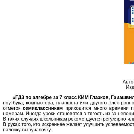
География
1
Геометрия
1
Информатика
1
История
1
Литература
1
Математика
1
Немецкий язык
1
Авто
Изд
ОБЖ
1
«ГДЗ по алгебре за 7 класс КИМ Глазков, Гаиашви
Обществоведение
1
ноутбука, компьютера, планшета или другого электронн
отметок
семиклассникам
приходится много времени пр
Окружающий мир
1
номерам. Иногда уроки становятся в тягость из-за непо
В таких случаях школьникам рекомендуется регулярно ил
В руках того, кто искреннее желает улучшить успеваемос
Русский язык
1
палочку-выручалочку.