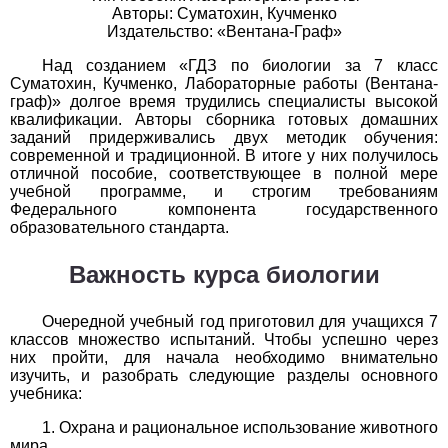
Авторы: Суматохин, Кучменко
Издательство: «Вентана-Граф»
История
Над созданием «ГДЗ по биологии за 7 класс
1
2
3
4
5
6
7
8
9
10
11
Суматохин, Кучменко, Лабораторные работы (Вентана-
граф)» долгое время трудились специалисты высокой
Литература
квалификации. Авторы сборника готовых домашних
заданий придерживались двух методик обучения:
современной и традиционной. В итоге у них получилось
1
2
3
4
5
6
7
8
9
10
11
отличной пособие, соответствующее в полной мере
учебной программе, и строгим требованиям
Математика
Федерального компонента государственного
образовательного стандарта.
1
2
3
4
5
6
7
8
9
10
11
Важность курса биологии
Немецкий язык
Очередной учебный год приготовил для учащихся 7
1
2
3
4
5
6
7
8
9
10
11
классов множество испытаний. Чтобы успешно через
них пройти, для начала необходимо внимательно
ОБЖ
изучить, и разобрать следующие разделы основного
учебника:
1
2
3
4
5
6
7
8
9
10
11
Охрана и рациональное использование животного
мира.