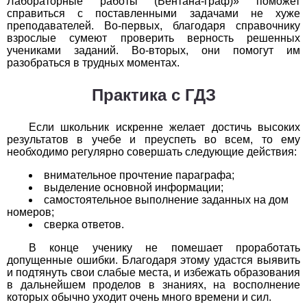
Лабораторные работы (Вентана-граф)» поможет
1
2
3
4
5
6
7
8
9
10
11
справиться с поставленными задачами не хуже
преподавателей. Во-первых, благодаря справочнику
взрослые сумеют проверить верность решенных
Химия
учениками заданий. Во-вторых, они помогут им
разобраться в трудных моментах.
1
2
3
4
5
6
7
8
9
10
11
Практика с ГДЗ
Черчение
Если школьник искренне желает достичь высоких
1
2
3
4
5
6
7
8
9
10
11
результатов в учебе и преуспеть во всем, то ему
необходимо регулярно совершать следующие действия:
Экология
внимательное прочтение параграфа;
1
2
3
4
5
6
7
8
9
10
11
выделение основной информации;
самостоятельное выполнение заданных на дом
номеров;
Экономика
сверка ответов.
1
2
3
4
5
6
7
8
9
10
11
В конце ученику не помешает проработать
допущенные ошибки. Благодаря этому удастся выявить
и подтянуть свои слабые места, и избежать образования
в дальнейшем проделов в знаниях, на восполнение
которых обычно уходит очень много времени и сил.