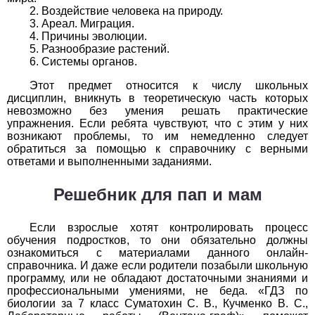
Обществоведение
Воздействие человека на природу.
Ареал. Миграция.
1
2
3
4
5
6
7
8
9
10
11
Причины эволюции.
Разнообразие растений.
Системы органов.
Окружающий мир
Этот предмет относится к числу школьных
1
2
3
4
5
6
7
8
9
10
11
дисциплин, вникнуть в теоретическую часть которых
невозможно без умения решать практические
Русский язык
упражнения. Если ребята чувствуют, что с этим у них
возникают проблемы, то им немедленно следует
обратиться за помощью к справочнику с верными
1
2
3
4
5
6
7
8
9
10
11
ответами и выполненными заданиями.
Технология
Решебник для пап и мам
1
2
3
4
5
6
7
8
9
10
11
Если взрослые хотят контролировать процесс
Физика
обучения подростков, то они обязательно должны
ознакомиться с материалами данного онлайн-
справочника. И даже если родители позабыли школьную
1
2
3
4
5
6
7
8
9
10
11
программу, или не обладают достаточными знаниями и
профессиональными умениями, не беда. «ГДЗ по
Французский язык
биологии за 7 класс Суматохин С. В., Кучменко В. С.,