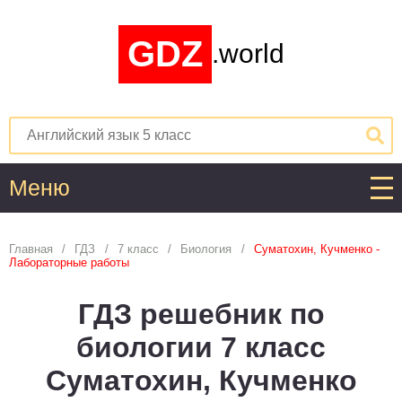
GDZ
.world
Меню
Алгебра
Главная
ГДЗ
7 класс
Биология
Суматохин, Кучменко -
Лабораторные работы
1
2
3
4
5
6
7
8
9
10
11
ГДЗ решебник по
Английский язык
биологии 7 класс
1
2
3
4
5
6
7
8
9
10
11
Суматохин, Кучменко
Астрономия