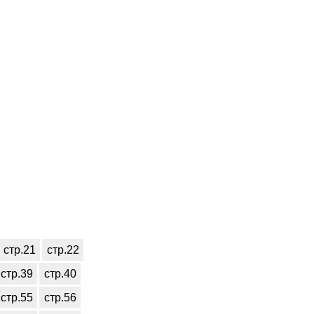
7
8
9
10
11
7
8
9
10
11
7
8
9
10
11
7
8
9
10
11
7
8
9
10
11
7
8
9
10
11
7
8
9
10
11
7
8
9
10
11
7
8
9
10
11
стр.21
стр.22
7
8
9
10
11
стр.39
стр.40
7
8
9
10
11
стр.55
стр.56