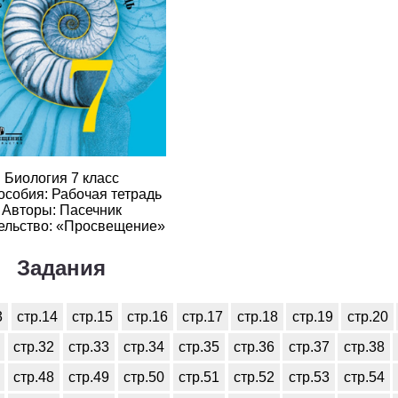
2
3
4
5
6
2
3
4
5
6
2
3
4
5
6
2
3
4
5
6
2
3
4
5
6
Биология 7 класс
2
3
4
5
6
особия: Рабочая тетрадь
Авторы: Пасечник
2
3
4
5
6
ельство: «Просвещение»
2
3
4
5
6
Задания
2
3
4
5
6
3
стр.14
стр.15
стр.16
стр.17
стр.18
стр.19
стр.20
2
3
4
5
6
стр.32
стр.33
стр.34
стр.35
стр.36
стр.37
стр.38
2
3
4
5
6
стр.48
стр.49
стр.50
стр.51
стр.52
стр.53
стр.54