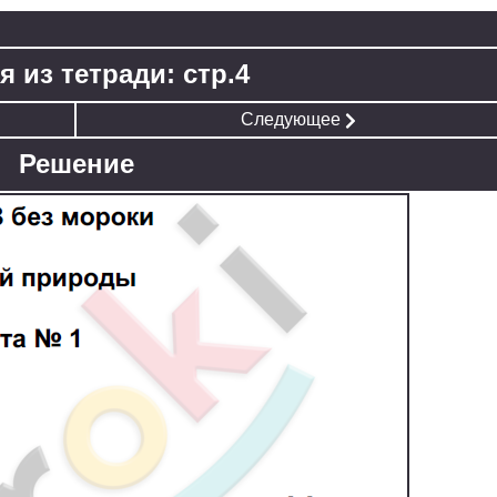
я из тетради: стр.4
Следующее
Решение