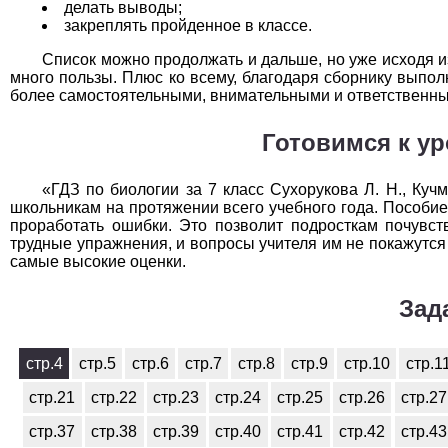
делать выводы;
закреплять пройденное в классе.
Список можно продолжать и дальше, но уже исходя и
много пользы. Плюс ко всему, благодаря сборнику выпо
более самостоятельными, внимательными и ответственн
Готовимся к у
«ГДЗ по биологии за 7 класс Сухорукова Л. Н., Куч
школьникам на протяжении всего учебного года. Пособие
проработать ошибки. Это позволит подросткам почувст
трудные упражнения, и вопросы учителя им не покажутся
самые высокие оценки.
Зад
стр.4
стр.5
стр.6
стр.7
стр.8
стр.9
стр.10
стр.1
стр.21
стр.22
стр.23
стр.24
стр.25
стр.26
стр.27
стр.37
стр.38
стр.39
стр.40
стр.41
стр.42
стр.43