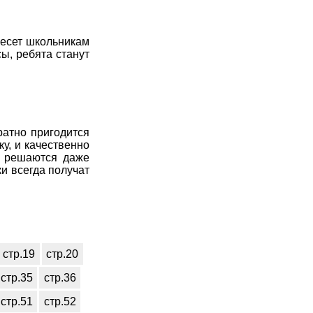
несет школьникам
ы, ребята станут
ратно пригодится
у, и качественно
ак решаются даже
и всегда получат
стр.19
стр.20
стр.35
стр.36
стр.51
стр.52