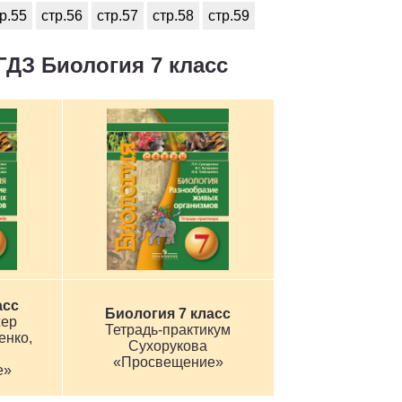
р.55
стр.56
стр.57
стр.58
стр.59
ГДЗ Биология 7 класс
асс
Биология 7 класс
жер
Тетрадь-практикум
енко,
Сухорукова
«Просвещение»
е»