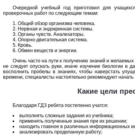
Технология
1
Очередной учебный год приготовил для учащихся
проверочных работ по следующим темам:
Физика
1
Общий обзор организма человека.
Нервная и эндокринная системы.
Французский язык
1
Органы чувств. Анализаторы.
Опорно-двигательная система.
Химия
1
Кровь.
Обмен веществ и энергии.
Черчение
1
Очень часто на пути к получению знаний и желаемых 
не следует опускать руки, иначе изучение биологии в
Экология
1
восполнить пробелы в знаниях, чтобы наверстать упуще
времени, специалисты настоятельно рекомендуют начать
Экономика
1
Какие цели пре
Благодаря ГДЗ ребята постепенно учатся:
выполнять сложные задания из учебника;
применять полученные знания при их решении;
находить главное в различных информационных ис
анализировать проделанную работу;