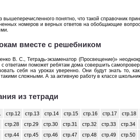
з вышеперечисленного понятно, что такой справочник при
лненных номеров и верных ответов на обобщающие вопрос
ыми.
рокам вместе с решебником
менко В. С., Тетрадь-экзаменатор (Просвещение)» неоднок
 с ответами поможет ребятам дома совершить самопроверк
вовать себя на уроках уверенно. Они будут знать то, к
 такими сложными. А за активную работу в классе школьник
ания из тетради
1
стр.12
стр.13
стр.14
стр.15
стр.16
стр.17
стр.18
стр.28
стр.29
стр.30
стр.31
стр.32
стр.33
стр.34
стр.44
стр.45
стр.46
стр.47
стр.48
стр.49
стр.50