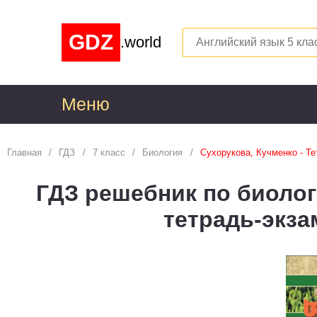
GDZ
.world
Меню
1
Главная
ГДЗ
7 класс
Биология
Сухорукова, Кучменко - Т
Алгебра
1
ГДЗ решебник по биолог
Английский язык
1
тетрадь-экз
Астрономия
1
Белорусский язык
1
Биология
1