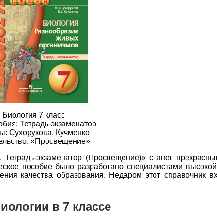
2
3
4
5
6
2
3
4
5
6
2
3
4
5
6
2
3
4
5
6
2
3
4
5
6
2
3
4
5
6
Биология 7 класс
2
3
4
5
6
обия: Тетрадь-экзаменатор
ы: Сухорукова, Кучменко
ельство: «Просвещение»
2
3
4
5
6
о, Тетрадь-экзаменатор (Просвещение)» станет прекрасн
2
3
4
5
6
еское пособие было разработано специалистами высокой
ения качества образования. Недаром этот справочник в
2
3
4
5
6
2
3
4
5
6
иологии в 7 классе