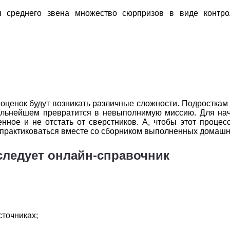
2
3
4
5
6
 среднего звена множество сюрпризов в виде контро
2
3
4
5
6
2
3
4
5
6
2
3
4
5
6
2
3
4
5
6
оценок будут возникать различные сложности. Подросткам 
 дальнейшем превратится в невыполнимую миссию. Для н
2
3
4
5
6
нное и не отстать от сверстников. А, чтобы этот процес
 практиковаться вместе со сборником выполненных домашн
2
3
4
5
6
следует онлайн-справочник
точниках;