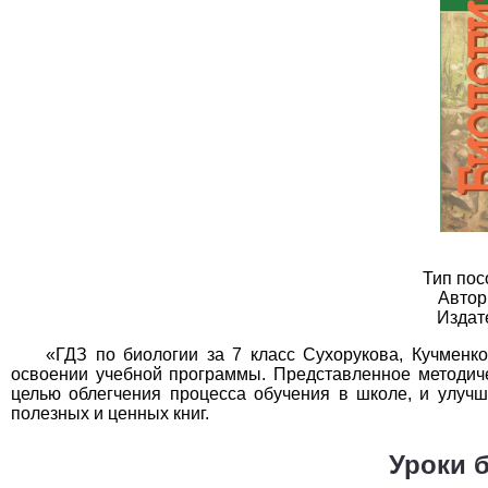
География
1
Геометрия
1
Информатика
1
История
1
Литература
1
Математика
1
Немецкий язык
1
Тип пос
Автор
Издат
ОБЖ
1
«ГДЗ по биологии за 7 класс Сухорукова, Кучменк
Обществоведение
1
освоении учебной программы. Представленное методич
целью облегчения процесса обучения в школе, и улучш
Окружающий мир
1
полезных и ценных книг.
Русский язык
1
Уроки б