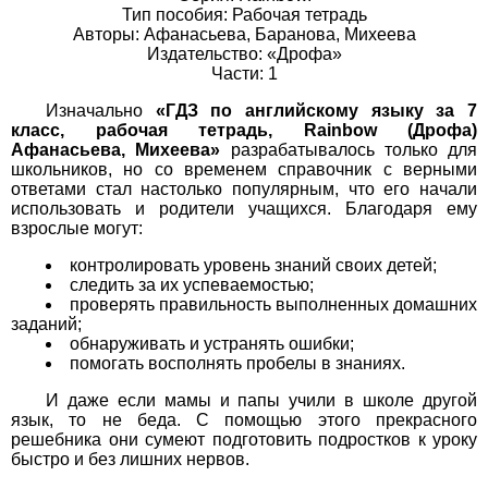
Тип пособия: Рабочая тетрадь
Авторы: Афанасьева, Баранова, Михеева
История
Издательство: «Дрофа»
Части: 1
1
2
3
4
5
6
7
8
9
10
11
Изначально
«ГДЗ по английскому языку за 7
Литература
класс, рабочая тетрадь, Rainbow (Дрофа)
Афанасьева, Михеева»
разрабатывалось только для
школьников, но со временем справочник с верными
1
2
3
4
5
6
7
8
9
10
11
ответами стал настолько популярным, что его начали
использовать и родители учащихся. Благодаря ему
Математика
взрослые могут:
1
2
3
4
5
6
7
8
9
10
11
контролировать уровень знаний своих детей;
следить за их успеваемостью;
проверять правильность выполненных домашних
Немецкий язык
заданий;
обнаруживать и устранять ошибки;
1
2
3
4
5
6
7
8
9
10
11
помогать восполнять пробелы в знаниях.
И даже если мамы и папы учили в школе другой
ОБЖ
язык, то не беда. С помощью этого прекрасного
решебника они сумеют подготовить подростков к уроку
1
2
3
4
5
6
7
8
9
10
11
быстро и без лишних нервов.