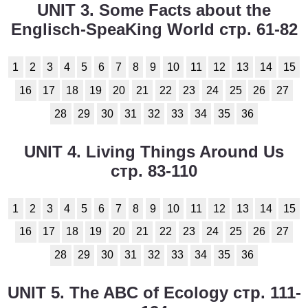
UNIT 3. Some Facts about the
Englisch-SpeaKing World стр. 61-82
1
2
3
4
5
6
7
8
9
10
11
12
13
14
15
16
17
18
19
20
21
22
23
24
25
26
27
28
29
30
31
32
33
34
35
36
UNIT 4. Living Things Around Us
стр. 83-110
1
2
3
4
5
6
7
8
9
10
11
12
13
14
15
16
17
18
19
20
21
22
23
24
25
26
27
28
29
30
31
32
33
34
35
36
UNIT 5. The ABC of Ecology стр. 111-