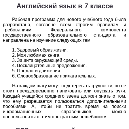
Обществоведение
Английский язык в 7 классе
1
2
3
4
5
6
7
8
9
10
11
Рабочая программа для нового учебного года была
разработана, согласно всем строгим правилам и
Окружающий мир
требованиям Федерального компонента
государственного образовательного стандарта, и
1
2
3
4
5
6
7
8
9
10
11
направлена на изучение следующих тем:
Русский язык
Здоровый образ жизни.
Моя любимая книга.
Защита окружающей среды.
1
2
3
4
5
6
7
8
9
10
11
Восклицательные предложения.
Предлоги движения.
Технология
Словообразование прилагательных.
На каждом шагу могут подстерегать трудности, но не
1
2
3
4
5
6
7
8
9
10
11
стоит преждевременно паниковать или опускать руки.
Каждый учащийся среднего звена должен знать о том,
Физика
что ему разрешается пользоваться дополнительными
пособиями. А, чтобы не тратить время на поиски
1
2
3
4
5
6
7
8
9
10
11
информационных справочников, можно
воспользоваться этим прекрасным решебником.
Французский язык