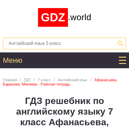
GDZ
.world
Меню
Алгебра
Главная
ГДЗ
7 класс
Английский язык
Афанасьева,
Баранова, Михеева - Рабочая тетрадь
1
2
3
4
5
6
7
8
9
10
11
ГДЗ решебник по
Английский язык
английскому языку 7
1
2
3
4
5
6
7
8
9
10
11
класс Афанасьева,
Астрономия