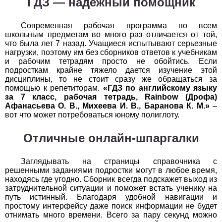
ГДЗ — надежный помощник
1
2
3
4
5
6
7
8
9
10
11
Современная рабочая программа по всем
Химия
школьным предметам во много раз отличается от той,
что была лет 7 назад. Учащиеся испытывают серьезные
1
2
3
4
5
6
7
8
9
10
11
нагрузки, поэтому им без сборников ответов к учебникам
и рабочим тетрадям просто не обойтись. Если
подросткам крайне тяжело дается изучение этой
Черчение
дисциплины, то не стоит сразу же обращаться за
помощью к репетиторам.
«ГДЗ по английскому языку
1
2
3
4
5
6
7
8
9
10
11
за 7 класс, рабочая тетрадь, Rainbow (Дрофа)
Афанасьева О. В., Михеева И. В., Баранова К. М.»
–
Экология
вот что может потребоваться юному полиглоту.
1
2
3
4
5
6
7
8
9
10
11
Отличные онлайн-шпаргалки
Экономика
Заглядывать на страницы справочника с
решенными заданиями подростки могут в любое время,
1
2
3
4
5
6
7
8
9
10
11
находясь где угодно. Сборник всегда подскажет выход из
затруднительной ситуации и поможет встать ученику на
путь истинный. Благодаря удобной навигации и
простому интерфейсу даже поиск информации не будет
отнимать много времени. Всего за пару секунд можно