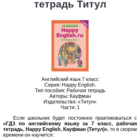
тетрадь Титул
1
2
3
4
5
6
7
8
9
10
11
Белорусский язык
1
2
3
4
5
6
7
8
9
10
11
Биология
1
2
3
4
5
6
7
8
9
10
11
География
Английский язык 7 класс
1
2
3
4
5
6
7
8
9
10
11
Серия: Happy English.
Тип пособия: Рабочая тетрадь
Авторы: Кауфман
Геометрия
Издательство: «Титул»
Части: 1
1
2
3
4
5
6
7
8
9
10
11
Если школьник будет постоянно практиковаться с
«ГДЗ по английскому языку за 7 класс, рабочая
Информатика
тетрадь, Happy English, Кауфман (Титул)»
, то в скором
времени он научится:
1
2
3
4
5
6
7
8
9
10
11