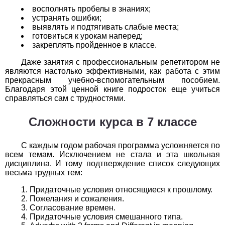
восполнять пробелы в знаниях;
История
устранять ошибки;
выявлять и подтягивать слабые места;
готовиться к урокам наперед;
1
2
3
4
5
6
7
8
9
10
11
закреплять пройденное в классе.
Литература
Даже занятия с профессиональным репетитором не
являются настолько эффективными, как работа с этим
1
2
3
4
5
6
7
8
9
10
11
прекрасным учебно-вспомогательным пособием.
Благодаря этой ценной книге подросток еще учиться
справляться сам с трудностями.
Математика
Сложности курса в 7 классе
1
2
3
4
5
6
7
8
9
10
11
Немецкий язык
С каждым годом рабочая программа усложняется по
всем темам. Исключением не стала и эта школьная
дисциплина. И тому подтверждение список следующих
1
2
3
4
5
6
7
8
9
10
11
весьма трудных тем:
ОБЖ
Придаточные условия относящиеся к прошлому.
Пожелания и сожаления.
1
2
3
4
5
6
7
8
9
10
11
Согласование времен.
Придаточные условия смешанного типа.