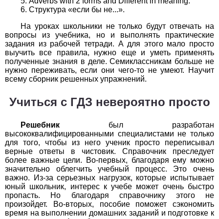
Adverbs with 2 forms and Different in meaning.
Обществоведение
Структура «если бы не...».
1
2
3
4
5
6
7
8
9
10
11
На уроках школьники не только будут отвечать на
вопросы из учебника, но и выполнять практические
Окружающий мир
задания из рабочей тетради. А для этого мало просто
выучить все правила, нужно еще и уметь применять
полученные знания в деле. Семиклассникам больше не
1
2
3
4
5
6
7
8
9
10
11
нужно переживать, если они чего-то не умеют. Научит
всему сборник решенных упражнений.
Русский язык
Учиться с ГДЗ невероятно просто
1
2
3
4
5
6
7
8
9
10
11
Решебник
был разработан
Технология
высококвалифицированными специалистами не только
для того, чтобы из него ученик просто переписывал
1
2
3
4
5
6
7
8
9
10
11
верные ответы в чистовик. Справочник преследует
более важные цели. Во-первых, благодаря ему можно
Физика
значительно облегчить учебный процесс. Это очень
важно. Из-за серьезных нагрузок, которые испытывает
юный школьник, интерес к учебе может очень быстро
1
2
3
4
5
6
7
8
9
10
11
пропасть. Но благодаря справочнику этого не
произойдет. Во-вторых, пособие поможет сэкономить
Французский язык
время на выполнении домашних заданий и подготовке к