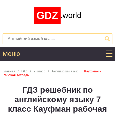
GDZ
.world
Меню
Алгебра
Главная
ГДЗ
7 класс
Английский язык
Кауфман -
Рабочая тетрадь
1
2
3
4
5
6
7
8
9
10
11
ГДЗ решебник по
Английский язык
английскому языку 7
1
2
3
4
5
6
7
8
9
10
11
класс Кауфман рабочая
Астрономия