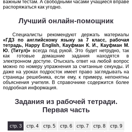
важным тестам. А свободными часами учащиеся вправе
1
2
3
4
5
6
7
8
9
10
11
распоряжаться как угодно.
Химия
Лучший онлайн-помощник
1
2
3
4
5
6
7
8
9
10
11
Специалисты рекомендуют держать материалы
«ГДЗ по английскому языку за 7 класс, рабочая
Черчение
тетрадь, Happy English, Кауфман К. И., Кауфман М.
Ю. (Титул)»
всегда под рукой. Это будет нетрудно, так
1
2
3
4
5
6
7
8
9
10
11
как готовые домашние задания находятся в
электронном доступе. Отыскать ответ на любой вопрос
можно по номеру упражнения за считанные секунды. И
Экология
даже на уроках подросток имеет право заглядывать на
страницы решебника, если ему, к примеру, непонятны
1
2
3
4
5
6
7
8
9
10
11
объяснения учителя. В справочнике содержится более
подробная информация.
Экономика
Задания из рабочей тетради.
1
2
3
4
5
6
7
8
9
10
11
Первая часть
стр. 3
стр. 4
стр. 5
стр. 6
стр. 7
стр. 8
стр. 9