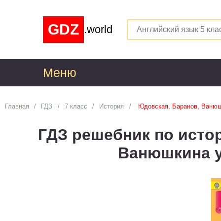
GDZ
.world
Меню
1
Главная
ГДЗ
7 класс
История
Юдовская, Баранов, Ванюш
Алгебра
1
ГДЗ решебник по истор
Английский язык
1
Ванюшкина 
Астрономия
1
Белорусский язык
1
Биология
1