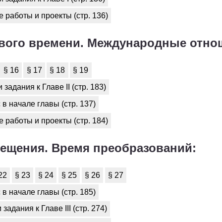
2
3
4
5
6
 работы и проекты (стр. 136)
2
3
4
5
6
ового времени. Международные отно
2
3
4
5
6
2
3
4
5
6
§ 16
§ 17
§ 18
§ 19
задания к Главе II (стр. 183)
2
3
4
5
6
в начале главы (стр. 137)
2
3
4
5
6
 работы и проекты (стр. 184)
2
3
4
5
6
вещения. Время преобразований:
22
§ 23
§ 24
§ 25
§ 26
§ 27
в начале главы (стр. 185)
задания к Главе III (стр. 274)