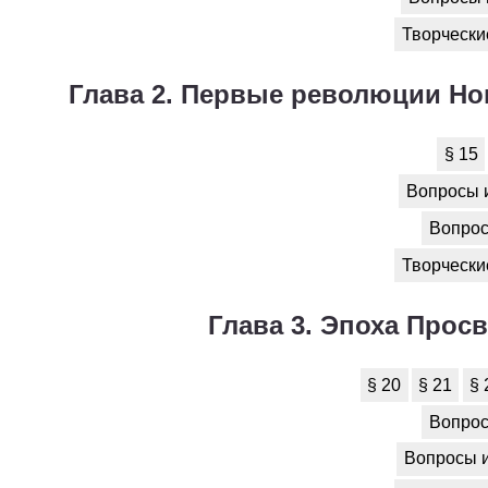
Технология
1
Творческие
Физика
1
Глава 2. Первые революции Н
Французский язык
1
Химия
1
§ 15
Вопросы и 
Черчение
1
Вопрос 
Экология
1
Творческие
Экономика
1
Глава 3. Эпоха Прос
§ 20
§ 21
§ 
Вопрос 
Вопросы и 