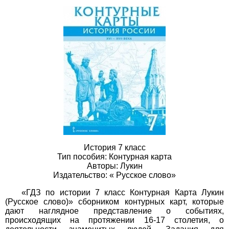
1
2
3
4
5
6
7
8
9
10
11
Белорусский язык
1
2
3
4
5
6
7
8
9
10
11
Биология
1
2
3
4
5
6
7
8
9
10
11
География
1
2
3
4
5
6
7
8
9
10
11
История 7 класс
Тип пособия: Контурная карта
Геометрия
Авторы: Лукин
Издательство: « Русское слово»
1
2
3
4
5
6
7
8
9
10
11
«ГДЗ по истории 7 класс Контурная Карта Лукин
(Русское слово)» сборником контурных карт, которые
Информатика
дают наглядное представление о событиях,
происходящих на протяжении 16-17 столетия, о
1
2
3
4
5
6
7
8
9
10
11