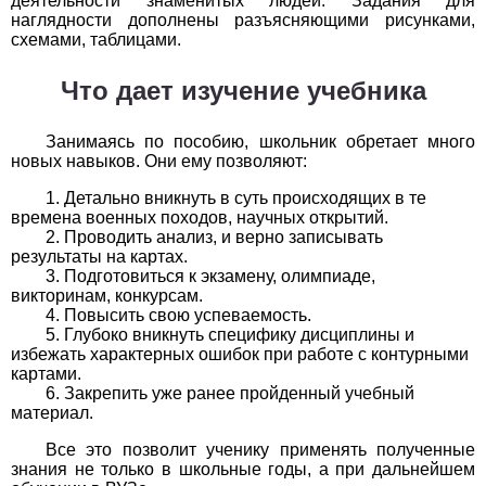
деятельности знаменитых людей. Задания для
наглядности дополнены разъясняющими рисунками,
История
схемами, таблицами.
1
2
3
4
5
6
7
8
9
10
11
Что дает изучение учебника
Литература
Занимаясь по пособию, школьник обретает много
новых навыков. Они ему позволяют:
1
2
3
4
5
6
7
8
9
10
11
Детально вникнуть в суть происходящих в те
времена военных походов, научных открытий.
Математика
Проводить анализ, и верно записывать
результаты на картах.
1
2
3
4
5
6
7
8
9
10
11
Подготовиться к экзамену, олимпиаде,
викторинам, конкурсам.
Немецкий язык
Повысить свою успеваемость.
Глубоко вникнуть специфику дисциплины и
избежать характерных ошибок при работе с контурными
1
2
3
4
5
6
7
8
9
10
11
картами.
Закрепить уже ранее пройденный учебный
ОБЖ
материал.
1
2
3
4
5
6
7
8
9
10
11
Все это позволит ученику применять полученные
знания не только в школьные годы, а при дальнейшем