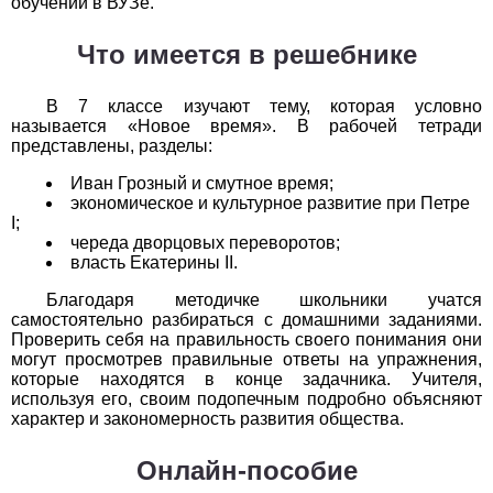
обучении в ВУЗе.
Обществоведение
Что имеется в решебнике
1
2
3
4
5
6
7
8
9
10
11
Окружающий мир
В 7 классе изучают тему, которая условно
называется «Новое время». В рабочей тетради
1
2
3
4
5
6
7
8
9
10
11
представлены, разделы:
Иван Грозный и смутное время;
Русский язык
экономическое и культурное развитие при Петре
I;
1
2
3
4
5
6
7
8
9
10
11
череда дворцовых переворотов;
власть Екатерины II.
Технология
Благодаря методичке школьники учатся
самостоятельно разбираться с домашними заданиями.
1
2
3
4
5
6
7
8
9
10
11
Проверить себя на правильность своего понимания они
могут просмотрев правильные ответы на упражнения,
Физика
которые находятся в конце задачника. Учителя,
используя его, своим подопечным подробно объясняют
характер и закономерность развития общества.
1
2
3
4
5
6
7
8
9
10
11
Онлайн-пособие
Французский язык