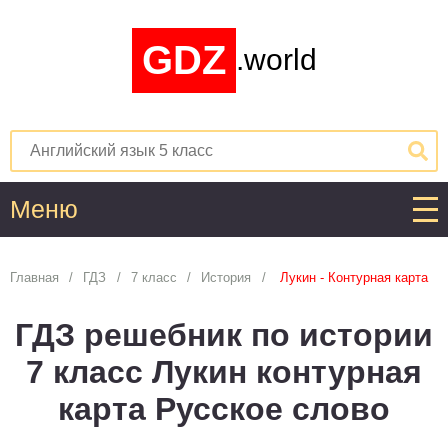
GDZ
.world
Меню
Алгебра
Главная
ГДЗ
7 класс
История
Лукин - Контурная карта
1
2
3
4
5
6
7
8
9
10
11
ГДЗ решебник по истории
Английский язык
7 класс Лукин контурная
1
2
3
4
5
6
7
8
9
10
11
карта Русское слово
Астрономия