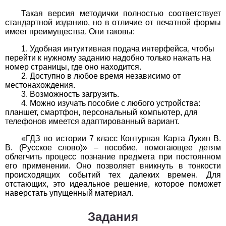
1
2
3
4
5
6
7
8
9
10
11
Такая версия методички полностью соответствует
стандартной изданию, но в отличие от печатной формы
Химия
имеет преимущества. Они таковы:
Удобная интуитивная подача интерфейса, чтобы
1
2
3
4
5
6
7
8
9
10
11
перейти к нужному заданию надобно только нажать на
номер страницы, где оно находится.
Черчение
Доступно в любое время независимо от
местонахождения.
Возможность загрузить.
1
2
3
4
5
6
7
8
9
10
11
Можно изучать пособие с любого устройства:
планшет, смартфон, персональный компьютер, для
Экология
телефонов имеется адаптированный вариант.
1
2
3
4
5
6
7
8
9
10
11
«ГДЗ по истории 7 класс Контурная Карта Лукин В.
В. (Русское слово)» – пособие, помогающее детям
облегчить процесс познание предмета при постоянном
Экономика
его применении. Оно позволяет вникнуть в тонкости
происходящих событий тех далеких времен. Для
1
2
3
4
5
6
7
8
9
10
11
отстающих, это идеальное решение, которое поможет
наверстать упущенный материал.
Задания