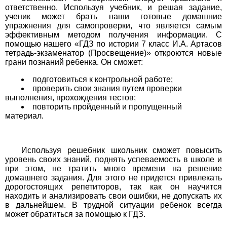
ответственно. Используя учебник, и решая задание,
1
2
3
4
5
6
7
8
9
10
11
ученик может брать наши готовые домашние
упражнения для самопроверки, что является самым
Химия
эффективным методом получения информации. С
помощью нашего «ГДЗ по истории 7 класс И.А. Артасов
1
2
3
4
5
6
7
8
9
10
11
тетрадь-экзаменатор (Просвещение)» откроются новые
грани познаний ребенка. Он сможет:
Черчение
подготовиться к контрольной работе;
проверить свои знания путем проверки
1
2
3
4
5
6
7
8
9
10
11
выполнения, прохождения тестов;
повторить пройденный и пропущенный
материал.
Экология
1
2
3
4
5
6
7
8
9
10
11
Используя решебник школьник сможет повысить
Экономика
уровень своих знаний, поднять успеваемость в школе и
при этом, не тратить много времени на решение
домашнего задания. Для этого не придется привлекать
1
2
3
4
5
6
7
8
9
10
11
дорогостоящих репетиторов, так как он научится
находить и анализировать свои ошибки, не допускать их
в дальнейшем. В трудной ситуации ребенок всегда
может обратиться за помощью к ГДЗ.