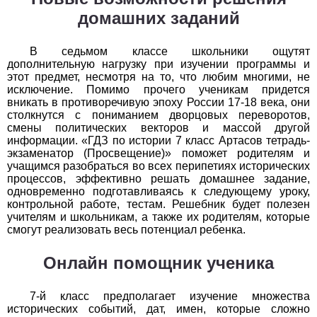
домашних заданий
История
В седьмом классе школьники ощутят
1
2
3
4
5
6
7
8
9
10
11
дополнительную нагрузку при изучении программы и
этот предмет, несмотря на то, что любим многими, не
Литература
исключение. Помимо прочего ученикам придется
вникать в противоречивую эпоху России 17-18 века, они
1
2
3
4
5
6
7
8
9
10
11
столкнутся с пониманием дворцовых переворотов,
смены политических векторов и массой другой
информации. «ГДЗ по истории 7 класс Артасов тетрадь-
Математика
экзаменатор (Просвещение)» поможет родителям и
учащимся разобраться во всех перипетиях исторических
1
2
3
4
5
6
7
8
9
10
11
процессов, эффективно решать домашнее задание,
одновременно подготавливаясь к следующему уроку,
Немецкий язык
контрольной работе, тестам. Решебник будет полезен
учителям и школьникам, а также их родителям, которые
смогут реализовать весь потенциал ребенка.
1
2
3
4
5
6
7
8
9
10
11
Онлайн помощник ученика
ОБЖ
1
2
3
4
5
6
7
8
9
10
11
7-й класс предполагает изучение множества
исторических событий, дат, имен, которые сложно