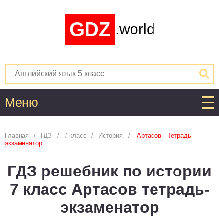
GDZ
.world
Меню
Алгебра
Главная
ГДЗ
7 класс
История
Артасов - Тетрадь-
экзаменатор
1
2
3
4
5
6
7
8
9
10
11
ГДЗ решебник по истории
Английский язык
7 класс Артасов тетрадь-
1
2
3
4
5
6
7
8
9
10
11
экзаменатор
Астрономия