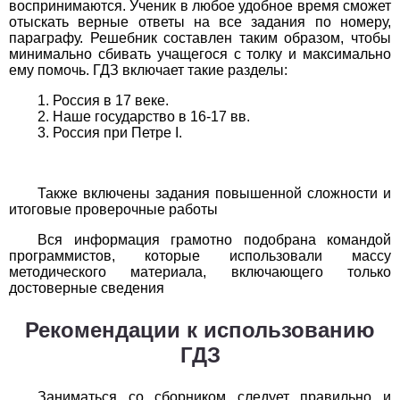
Обществоведение
воспринимаются. Ученик в любое удобное время сможет
отыскать верные ответы на все задания по номеру,
параграфу. Решебник составлен таким образом, чтобы
1
2
3
4
5
6
7
8
9
10
11
минимально сбивать учащегося с толку и максимально
ему помочь. ГДЗ включает такие разделы:
Окружающий мир
Россия в 17 веке.
Наше государство в 16-17 вв.
1
2
3
4
5
6
7
8
9
10
11
Россия при Петре І.
Русский язык
1
2
3
4
5
6
7
8
9
10
11
Также включены задания повышенной сложности и
итоговые проверочные работы
Технология
Вся информация грамотно подобрана командой
программистов, которые использовали массу
1
2
3
4
5
6
7
8
9
10
11
методического материала, включающего только
достоверные сведения
Физика
Рекомендации к использованию
1
2
3
4
5
6
7
8
9
10
11
ГДЗ
Французский язык
Заниматься со сборником следует правильно и