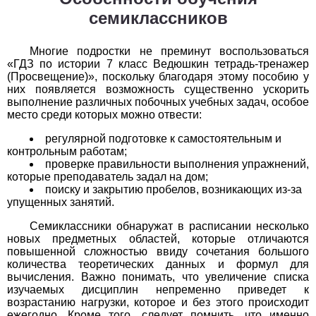
семиклассников
История
Многие подростки не преминут воспользоваться
1
2
3
4
5
6
7
8
9
10
11
«ГДЗ по истории 7 класс Ведюшкин тетрадь-тренажер
(Просвещение)», поскольку благодаря этому пособию у
Литература
них появляется возможность существенно ускорить
выполнение различных побочных учебных задач, особое
1
2
3
4
5
6
7
8
9
10
11
место среди которых можно отвести:
регулярной подготовке к самостоятельным и
Математика
контрольным работам;
проверке правильности выполнения упражнений,
1
2
3
4
5
6
7
8
9
10
11
которые преподаватель задал на дом;
поиску и закрытию пробелов, возникающих из-за
Немецкий язык
упущенных занятий.
Семиклассники обнаружат в расписании несколько
1
2
3
4
5
6
7
8
9
10
11
новых предметных областей, которые отличаются
повышенной сложностью ввиду сочетания большого
ОБЖ
количества теоретических данных и формул для
вычисления. Важно понимать, что увеличение списка
изучаемых дисциплин непременно приведет к
1
2
3
4
5
6
7
8
9
10
11
возрастанию нагрузки, которое и без этого происходит
ежегодно. Кроме того, следует помнить, что именно