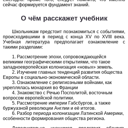
Обществоведение
сейчас формируется фундамент знаний.
1
2
3
4
5
6
7
8
9
10
11
О чём расскажет учебник
Окружающий мир
Школьникам предстоит познакомиться с событиями,
происходившими в период с конца XV по XVIII века.
1
2
3
4
5
6
7
8
9
10
11
Учебная литература предполагает ознакомление с
такими разделами:
Русский язык
Рассмотрение эпохи, сопровождающейся
1
2
3
4
5
6
7
8
9
10
11
великими географическими открытиями, что такое
западноевропейская колонизация «новых» земель.
Изучение главных тенденций развития общества
Технология
Европы в социально-экономической области.
Ознакомление с религиозными войнами, как
1
2
3
4
5
6
7
8
9
10
11
укреплялась монархия во Франции
Знакомство с Речью Посполитой, восточным
Физика
вопросом европейской политики.
Рассмотрение империи Габсбургов, а также
буржуазной революции Англии и её итогов.
1
2
3
4
5
6
7
8
9
10
11
Разбор периода колонизации Латинской Америки,
особенности формирования общества региона.
Французский язык