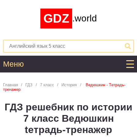
GDZ
.world
Меню
Алгебра
Главная
ГДЗ
7 класс
История
Ведюшкин - Tетрадь-
тренажер
1
2
3
4
5
6
7
8
9
10
11
ГДЗ решебник по истории
Английский язык
7 класс Ведюшкин
1
2
3
4
5
6
7
8
9
10
11
tетрадь-тренажер
Астрономия