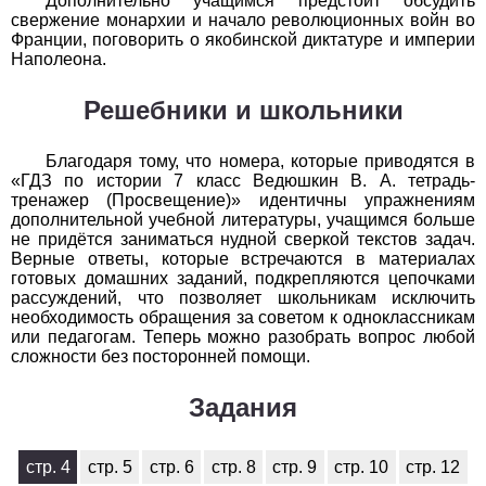
Дополнительно учащимся предстоит обсудить
свержение монархии и начало революционных войн во
1
2
3
4
5
6
7
8
9
10
11
Франции, поговорить о якобинской диктатуре и империи
Наполеона.
Химия
Решебники и школьники
1
2
3
4
5
6
7
8
9
10
11
Черчение
Благодаря тому, что номера, которые приводятся в
«ГДЗ по истории 7 класс Ведюшкин В. А. тетрадь-
тренажер (Просвещение)» идентичны упражнениям
1
2
3
4
5
6
7
8
9
10
11
дополнительной учебной литературы, учащимся больше
не придётся заниматься нудной сверкой текстов задач.
Экология
Верные ответы, которые встречаются в материалах
готовых домашних заданий, подкрепляются цепочками
1
2
3
4
5
6
7
8
9
10
11
рассуждений, что позволяет школьникам исключить
необходимость обращения за советом к одноклассникам
или педагогам. Теперь можно разобрать вопрос любой
Экономика
сложности без посторонней помощи.
1
2
3
4
5
6
7
8
9
10
11
Задания
стр. 4
стр. 5
стр. 6
стр. 8
стр. 9
стр. 10
стр. 12