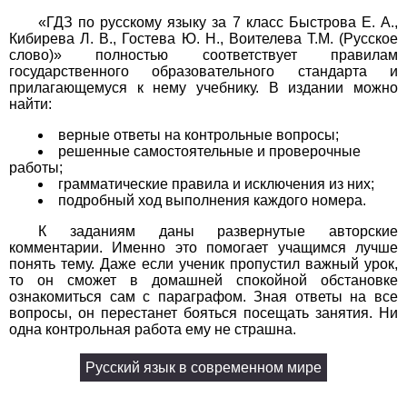
1
2
3
4
5
6
7
8
9
10
11
«ГДЗ по русскому языку за 7 класс Быстрова Е. А.,
Кибирева Л. В., Гостева Ю. Н., Воителева Т.М. (Русское
слово)» полностью соответствует правилам
Химия
государственного образовательного стандарта и
прилагающемуся к нему учебнику. В издании можно
1
2
3
4
5
6
7
8
9
10
11
найти:
Черчение
верные ответы на контрольные вопросы;
решенные самостоятельные и проверочные
работы;
1
2
3
4
5
6
7
8
9
10
11
грамматические правила и исключения из них;
подробный ход выполнения каждого номера.
Экология
К заданиям даны развернутые авторские
1
2
3
4
5
6
7
8
9
10
11
комментарии. Именно это помогает учащимся лучше
понять тему. Даже если ученик пропустил важный урок,
то он сможет в домашней спокойной обстановке
Экономика
ознакомиться сам с параграфом. Зная ответы на все
вопросы, он перестанет бояться посещать занятия. Ни
1
2
3
4
5
6
7
8
9
10
11
одна контрольная работа ему не страшна.
Русский язык в современном мире