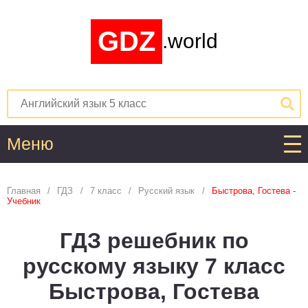
GDZ
.world
Меню
Алгебра
Главная
ГДЗ
7 класс
Русский язык
Быстрова, Гостева -
Учебник
1
2
3
4
5
6
7
8
9
10
11
ГДЗ решебник по
Английский язык
русскому языку 7 класс
1
2
3
4
5
6
7
8
9
10
11
Быстрова, Гостева
Астрономия