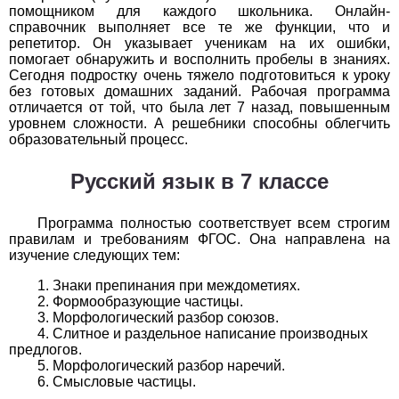
помощником для каждого школьника. Онлайн-
справочник выполняет все те же функции, что и
История
репетитор. Он указывает ученикам на их ошибки,
помогает обнаружить и восполнить пробелы в знаниях.
1
2
3
4
5
6
7
8
9
10
11
Сегодня подростку очень тяжело подготовиться к уроку
без готовых домашних заданий. Рабочая программа
Литература
отличается от той, что была лет 7 назад, повышенным
уровнем сложности. А решебники способны облегчить
образовательный процесс.
1
2
3
4
5
6
7
8
9
10
11
Русский язык в 7 классе
Математика
1
2
3
4
5
6
7
8
9
10
11
Программа полностью соответствует всем строгим
правилам и требованиям ФГОС. Она направлена на
Немецкий язык
изучение следующих тем:
Знаки препинания при междометиях.
1
2
3
4
5
6
7
8
9
10
11
Формообразующие частицы.
Морфологический разбор союзов.
ОБЖ
Слитное и раздельное написание производных
предлогов.
Морфологический разбор наречий.
1
2
3
4
5
6
7
8
9
10
11
Смысловые частицы.