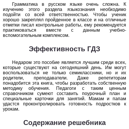
Обществоведение
Грамматика в русском языке очень сложна. К
изучению этого раздела языкознания необходимо
1
2
3
4
5
6
7
8
9
10
11
подойти со всей ответственностью. Чтобы ученик
хорошо закреплял пройденное в классе и на отличные
отметки писал контрольные работы, ему рекомендуется
Окружающий мир
практиковаться вместе с данным учебно-
вспомогательным комплексом.
1
2
3
4
5
6
7
8
9
10
11
Эффективность ГДЗ
Русский язык
1
2
3
4
5
6
7
8
9
10
11
Недаром это пособие является лучшим среди всех,
которые существуют на сегодняшний день. Им могут
воспользоваться не только семиклассники, но и их
Технология
родители, преподаватели. Даже репетиторам
понадобится эта книга, чтобы разработать собственную
1
2
3
4
5
6
7
8
9
10
11
методику обучения. Педагоги с таким ценным
справочником сумеют составить поурочный план и
Физика
специальные карточки для занятий. Мамам и папам
удастся проконтролировать готовность подростков к
урокам.
1
2
3
4
5
6
7
8
9
10
11
Содержание решебника
Французский язык