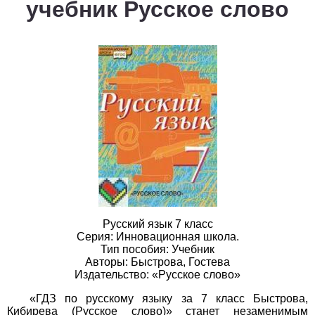
учебник Русское слово
1
2
3
4
5
6
7
8
9
10
11
Белорусский язык
1
2
3
4
5
6
7
8
9
10
11
Биология
1
2
3
4
5
6
7
8
9
10
11
География
1
2
3
4
5
6
7
8
9
10
11
Геометрия
Русский язык 7 класс
Серия: Инновационная школа.
Тип пособия: Учебник
1
2
3
4
5
6
7
8
9
10
11
Авторы: Быстрова, Гостева
Издательство: «Русское слово»
Информатика
«ГДЗ по русскому языку за 7 класс Быстрова,
1
2
3
4
5
6
7
8
9
10
11
Кибирева (Русское слово)» станет незаменимым